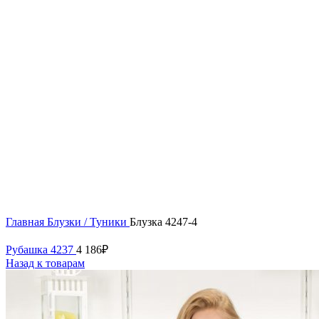
52
54
56
58
60
Нажмите, чтобы увеличить
Главная
Блузки / Туники
Блузка 4247-4
Рубашка 4237
4 186
₽
Назад к товарам