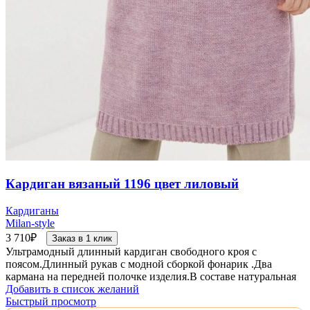
Кардиган вязаный 1196 цвет лиловый
Кардиганы
Milan-style
3 710
₽
Заказ в 1 клик
Ультрамодный длинный кардиган свободного кроя с
поясом.Длинный рукав с модной сборкой фонарик .Два
кармана на передней полочке изделия.В составе натуральная
Добавить в список желаний
Быстрый просмотр