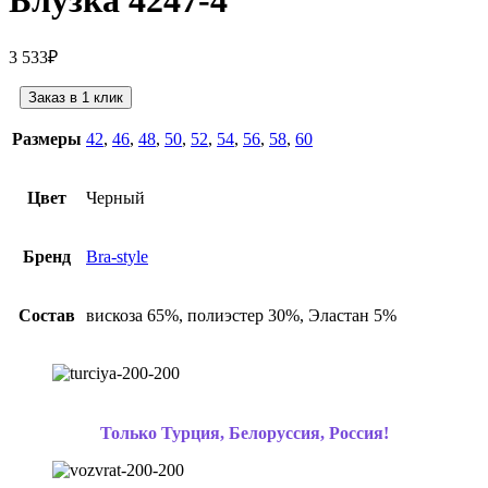
Блузка 4247-4
3 533
₽
Заказ в 1 клик
Размеры
42
,
46
,
48
,
50
,
52
,
54
,
56
,
58
,
60
Цвет
Черный
Бренд
Bra-style
Состав
вискоза 65%, полиэстер 30%, Эластан 5%
Только Турция, Белоруссия, Россия!