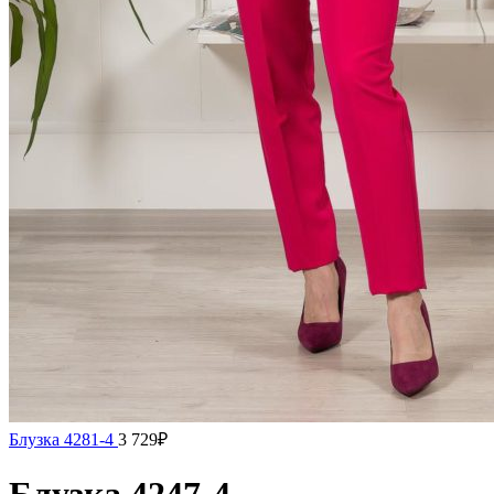
Блузка 4281-4
3 729
₽