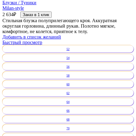
Блузки / Туники
Milan-style
2 634
₽
Заказ в 1 клик
Стильная блузка полуприлегающего кроя. Аккуратная
округлая горловина, длинный рукав. Полотно мягкое,
комфортное, не колется, приятное к телу.
Добавить в список желаний
Быстрый просмотр
52
54
56
58
60
62
64
66
68
70