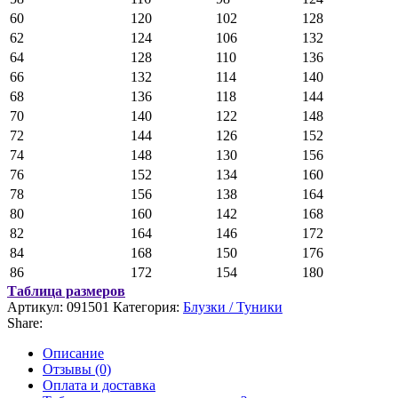
60
120
102
128
62
124
106
132
64
128
110
136
66
132
114
140
68
136
118
144
70
140
122
148
72
144
126
152
74
148
130
156
76
152
134
160
78
156
138
164
80
160
142
168
82
164
146
172
84
168
150
176
86
172
154
180
Таблица размеров
Артикул:
091501
Категория:
Блузки / Туники
Share:
Описание
Отзывы (0)
Оплата и доставка