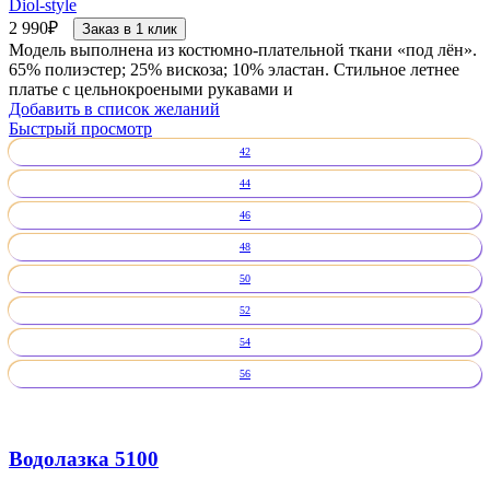
Diol-style
2 990
₽
Заказ в 1 клик
Модель выполнена из костюмно-плательной ткани «под лён».
65% полиэстер; 25% вискоза; 10% эластан. Стильное летнее
платье с цельнокроеными рукавами и
Добавить в список желаний
Быстрый просмотр
42
44
46
48
50
52
54
56
Водолазка 5100