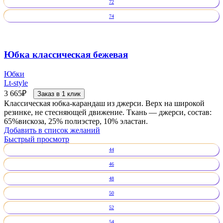
72
74
Юбка классическая бежевая
Юбки
Lt-style
3 665
₽
Заказ в 1 клик
Классическая юбка-карандаш из джерси. Верх на широкой
резинке, не стесняющей движение. Ткань — джерси, состав:
65%вискоза, 25% полиэстер, 10% эластан.
Добавить в список желаний
Быстрый просмотр
44
46
48
50
52
54