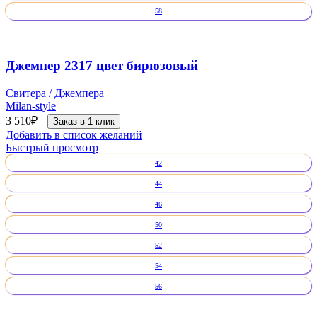
58
Джемпер 2317 цвет бирюзовый
Свитера / Джемпера
Milan-style
3 510
₽
Заказ в 1 клик
Добавить в список желаний
Быстрый просмотр
42
44
46
50
52
54
56