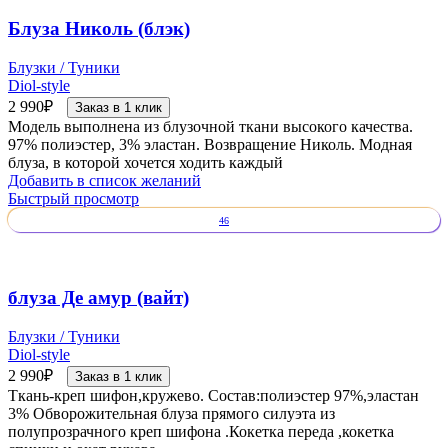
Блуза Николь (блэк)
Блузки / Туники
Diol-style
2 990
₽
Заказ в 1 клик
Модель выполнена из блузочной ткани высокого качества.
97% полиэстер, 3% эластан. Возвращение Николь. Модная
блуза, в которой хочется ходить каждый
Добавить в список желаний
Быстрый просмотр
46
блуза Де амур (вайт)
Блузки / Туники
Diol-style
2 990
₽
Заказ в 1 клик
Ткань-креп шифон,кружево. Состав:полиэстер 97%,эластан
3% Обворожительная блуза прямого силуэта из
полупрозрачного креп шифона .Кокетка переда ,кокетка