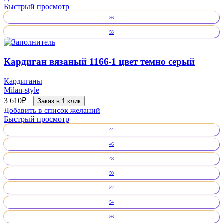
Быстрый просмотр
56
58
Кардиган вязаный 1166-1 цвет темно серый
Кардиганы
Milan-style
3 610
₽
Заказ в 1 клик
Добавить в список желаний
Быстрый просмотр
44
46
48
50
52
54
56