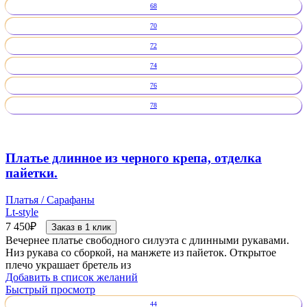
68
70
72
74
76
78
Платье длинное из черного крепа, отделка
пайетки.
Платья / Сарафаны
Lt-style
7 450
₽
Заказ в 1 клик
Вечернее платье свободного силуэта с длинными рукавами.
Низ рукава со сборкой, на манжете из пайеток. Открытое
плечо украшает бретель из
Добавить в список желаний
Быстрый просмотр
44