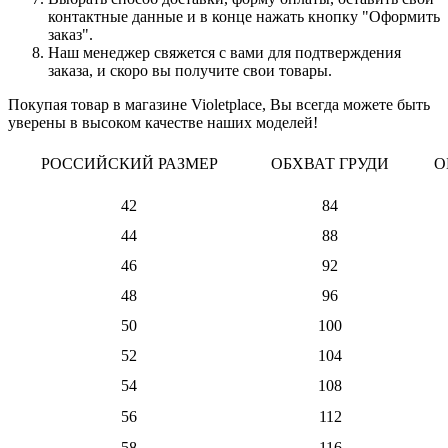
контактные данные и в конце нажать кнопку "Оформить
заказ".
Наш менеджер свяжется с вами для подтверждения
заказа, и скоро вы получите свои товары.
Покупая товар в магазине Violetplace, Вы всегда можете быть
уверены в высоком качестве наших моделей!
РОССИЙСКИЙ РАЗМЕР
ОБХВАТ ГРУДИ
О
42
84
44
88
46
92
48
96
50
100
52
104
54
108
56
112
58
116