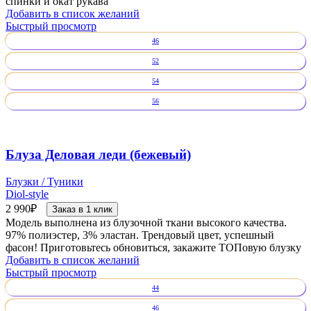
спинки и окат рукава
Добавить в список желаний
Быстрый просмотр
46
52
54
56
Блуза Деловая леди (бежевый)
Блузки / Туники
Diol-style
2 990
₽
Заказ в 1 клик
Модель выполнена из блузочной ткани высокого качества.
97% полиэстер, 3% эластан. Трендовый цвет, успешный
фасон! Приготовьтесь обновиться, закажите ТОПовую блузку
Добавить в список желаний
Быстрый просмотр
44
46