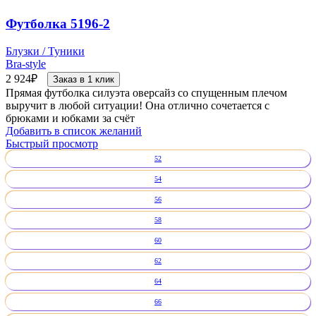
Футболка 5196-2
Блузки / Туники
Bra-style
2 924
₽
Заказ в 1 клик
Прямая футболка силуэта оверсайз со спущенным плечом
выручит в любой ситуации! Она отлично сочетается с
брюками и юбками за счёт
Добавить в список желаний
Быстрый просмотр
52
54
56
58
60
62
64
66