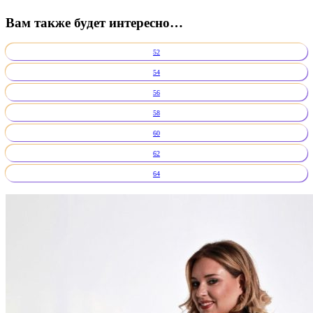
Вам также будет интересно…
52
54
56
58
60
62
64