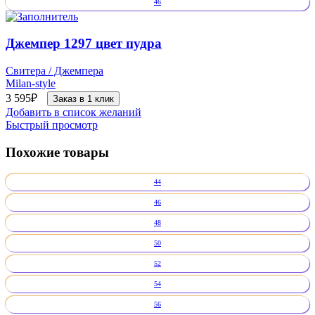
46
Джемпер 1297 цвет пудра
Свитера / Джемпера
Milan-style
3 595
₽
Заказ в 1 клик
Добавить в список желаний
Быстрый просмотр
Похожие товары
44
46
48
50
52
54
56