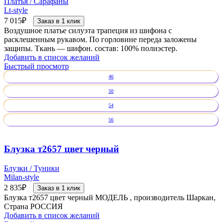
Платья / Сарафаны
Lt-style
7 015
₽
Заказ в 1 клик
Воздушное платье силуэта трапеция из шифона с
расклешенным рукавом. По горловине переда заложены
защипы. Ткань — шифон. состав: 100% полиэстер.
Добавить в список желаний
Быстрый просмотр
46
50
54
56
Блузка т2657 цвет черный
Блузки / Туники
Milan-style
2 835
₽
Заказ в 1 клик
Блузка т2657 цвет черный МОДЕЛЬ , производитель Шаркан,
Страна РОССИЯ
Добавить в список желаний