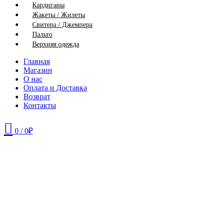
Кардиганы
Жакеты / Жилеты
Свитера / Джемпера
Пальто
Верхняя одежда
Главная
Магазин
О нас
Оплата и Доставка
Возврат
Контакты
0
/
0
₽
46
48
50
52
54