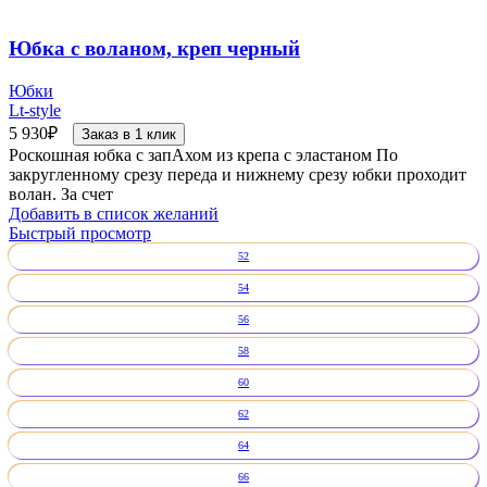
Юбка с воланом, креп черный
Юбки
Lt-style
5 930
₽
Заказ в 1 клик
Роскошная юбка с запАхом из крепа с эластаном По
закругленному срезу переда и нижнему срезу юбки проходит
волан. За счет
Добавить в список желаний
Быстрый просмотр
52
54
56
58
60
62
64
66