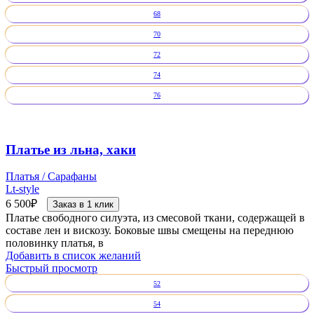
68
70
72
74
76
Платье из льна, хаки
Платья / Сарафаны
Lt-style
6 500
₽
Заказ в 1 клик
Платье свободного силуэта, из смесовой ткани, содержащей в
составе лен и вискозу. Боковые швы смещены на переднюю
половинку платья, в
Добавить в список желаний
Быстрый просмотр
52
54