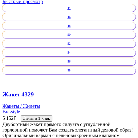
Быстрый просмотр
44
46
48
50
52
54
56
58
Жакет 4329
Жакеты / Жилеты
Bra-style
5 152
₽
Заказ в 1 клик
Двубортный жакет прямого силуэта с углубленной
горловиной поможет Вам создать элегантный деловой образ!
Оригинальный карман с цельновыкроенным клапаном