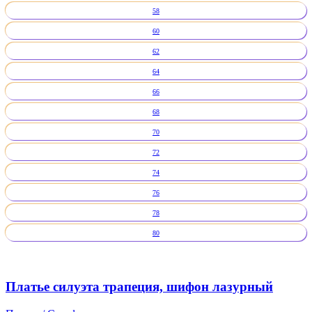
58
60
62
64
66
68
70
72
74
76
78
80
Платье силуэта трапеция, шифон лазурный