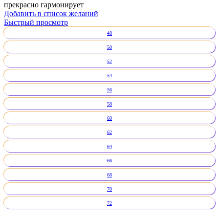
прекрасно гармонирует
Добавить в список желаний
Быстрый просмотр
48
50
52
54
56
58
60
62
64
66
68
70
72