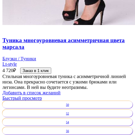
Туника многоуровневая асимметричная цвета
марсала
Блузки / Туники
Lt-style
4 720
₽
Заказ в 1 клик
Стильная многоуровневая туника с асимметричной линией
низа. Она прекрасно сочетается с узкими брюками или
легинсами. В ней вы будите неотразимы.
Добавить в список желаний
Быстрый просмотр
50
52
54
56