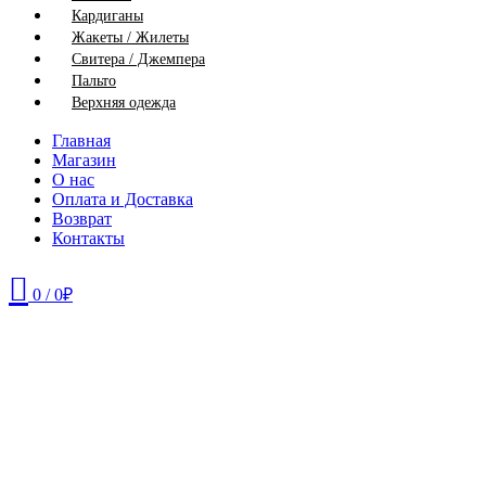
Кардиганы
Жакеты / Жилеты
Свитера / Джемпера
Пальто
Верхняя одежда
Главная
Магазин
О нас
Оплата и Доставка
Возврат
Контакты
0
/
0
₽
42
44
46
48
50
52