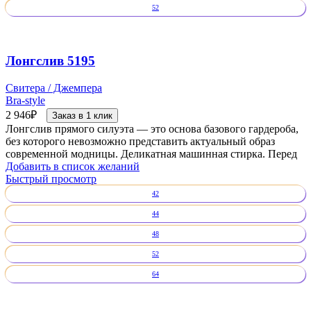
52
Лонгслив 5195
Свитера / Джемпера
Bra-style
2 946
₽
Заказ в 1 клик
Лонгслив прямого силуэта — это основа базового гардероба,
без которого невозможно представить актуальный образ
современной модницы. Деликатная машинная стирка. Перед
Добавить в список желаний
Быстрый просмотр
42
44
48
52
64