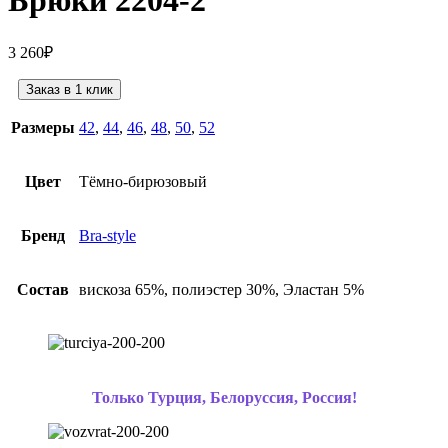
Брюки 2204-2
3 260
₽
Заказ в 1 клик
Размеры
42
,
44
,
46
,
48
,
50
,
52
Цвет
Тёмно-бирюзовый
Бренд
Bra-style
Состав
вискоза 65%, полиэстер 30%, Эластан 5%
Только Турция, Белоруссия, Россия!