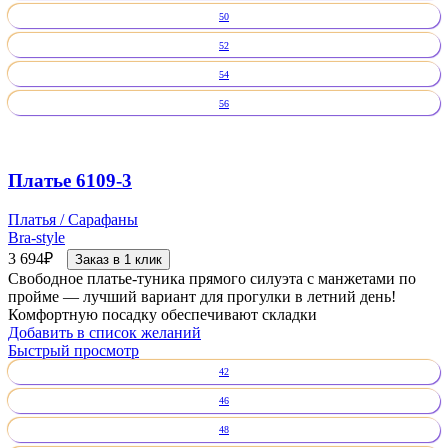
50
52
54
56
Платье 6109-3
Платья / Сарафаны
Bra-style
3 694
₽
Заказ в 1 клик
Свободное платье-туника прямого силуэта с манжетами по
пройме — лучший вариант для прогулки в летний день!
Комфортную посадку обеспечивают складки
Добавить в список желаний
Быстрый просмотр
42
46
48