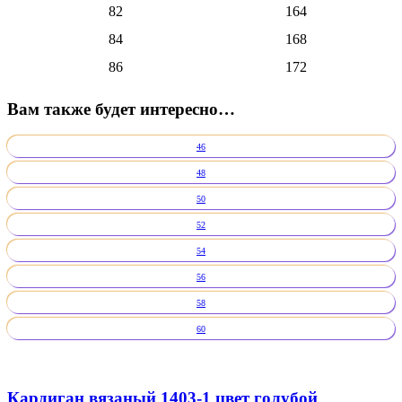
82
164
84
168
86
172
Вам также будет интересно…
46
48
50
52
54
56
58
60
Кардиган вязаный 1403-1 цвет голубой