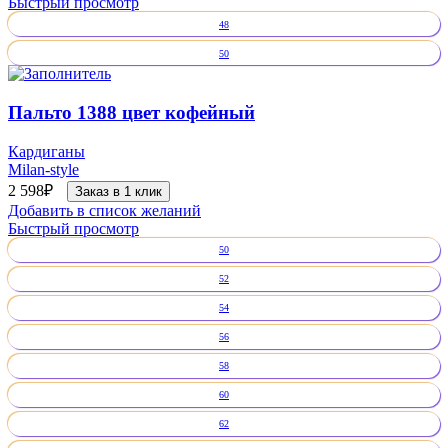
Быстрый просмотр
48
50
Пальто 1388 цвет кофейный
Кардиганы
Milan-style
2 598
₽
Заказ в 1 клик
Добавить в список желаний
Быстрый просмотр
50
52
54
56
58
60
62