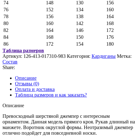
74
148
130
156
76
152
134
160
78
156
138
164
80
160
142
168
82
164
146
172
84
168
150
176
86
172
154
180
Таблица размеров
Артикул:
126-413-017310-983
Категория:
Кардиганы
Метка:
Состав
Share:
Описание
Отзывы (0)
Оплата и доставка
Таблица размеров и как заказать?
Описание
Превосходный шерстяной джемпер с интересным
орнаментом. Данная модель прямого кроя. Рукав длинный на
манжете. Воротник округлой формы. Неотразимый джемпер
отлично подойдет для повседневной носки.