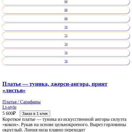
64
66
68
70
72
74
76
78
Платье — туника, джерси-ангора, принт
«листья»
Платья / Сарафаны
Lt-style
5 600
₽
Заказ в 1 клик
Короткое платье — туника из искусственной ангоры силуэта
«кокон». Рукав на основе цельнокроеного. Вырез горловины
округлый. Линия низа плавно переходит