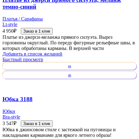
темно-синий
Платья / Сарафаны
Lt-style
4 950
₽
Заказ в 1 клик
Платье из джерси-меланжа прямого силуэта. Вырез
горловины округлый. По переду фигурные рельефные швы, в
которых обработаны карманы. В верхней части
Добавить в список желаний
Быстрый просмотр
44
46
Юбка 3188
Юбки
Bra-style
3 547
₽
Заказ в 1 клик
Юбка в джинсовом стиле с застежкой на пуговицы и
накладными карманами для яркого летнего образа!