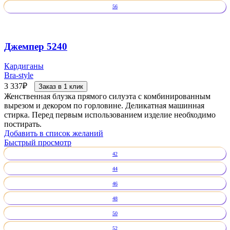
56
Джемпер 5240
Кардиганы
Bra-style
3 337
₽
Заказ в 1 клик
Женственная блузка прямого силуэта с комбинированным
вырезом и декором по горловине. Деликатная машинная
стирка. Перед первым использованием изделие необходимо
постирать.
Добавить в список желаний
Быстрый просмотр
42
44
46
48
50
52