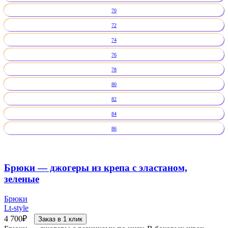
70
72
74
76
78
80
82
84
86
Брюки — джогеры из крепа с эластаном,
зеленые
Брюки
Lt-style
4 700
₽
Заказ в 1 клик