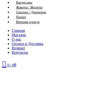
Кардиганы
Жакеты / Жилеты
Свитера / Джемпера
Пальто
Верхняя одежда
Главная
Магазин
О нас
Оплата и Доставка
Возврат
Контакты
0
/
0
₽
48
52
56
58
60