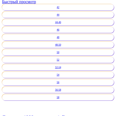
Быстрый просмотр
42
44
44-46
46
48
48-50
50
52
52-54
54
56
56-58
58