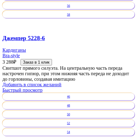
56
58
Джемпер 5228-6
Кардиганы
Bra-style
3 288
₽
Заказ в 1 клик
Свитшот прямого силуэта. На центральную часть переда
настрочен гипюр, при этом нижняя часть переда не доходит
до горловины, создавая имитацию
Добавить в список желаний
Быстрый просмотр
46
48
50
52
54