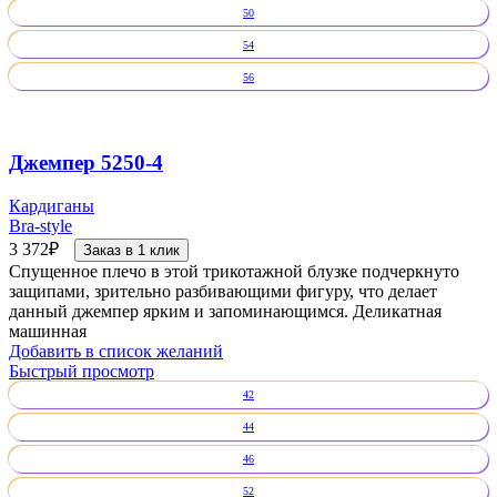
50
54
56
Джемпер 5250-4
Кардиганы
Bra-style
3 372
₽
Заказ в 1 клик
Спущенное плечо в этой трикотажной блузке подчеркнуто
защипами, зрительно разбивающими фигуру, что делает
данный джемпер ярким и запоминающимся. Деликатная
машинная
Добавить в список желаний
Быстрый просмотр
42
44
46
52