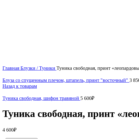
Нажмите, чтобы увеличить
Главная
Блузки / Туники
Туника свободная, принт «леопардов
Блуза со спущенным плечом, штапель, принт "восточный"
3 85
Назад к товарам
Туника свободная, шифон травяной
5 600
₽
Туника свободная, принт «ле
4 600
₽