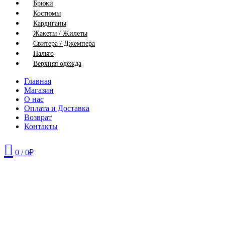
Брюки
Костюмы
Кардиганы
Жакеты / Жилеты
Свитера / Джемпера
Пальто
Верхняя одежда
Главная
Магазин
О нас
Оплата и Доставка
Возврат
Контакты
0
/
0
₽