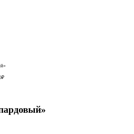
ый»
0
₽
опардовый»