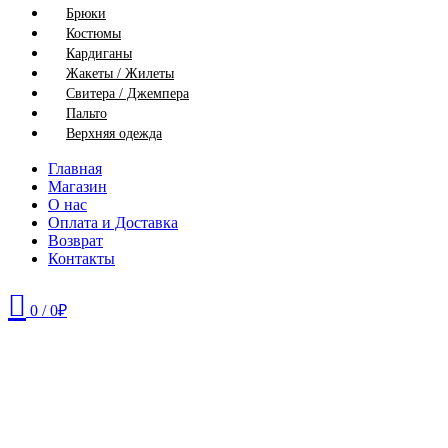
Брюки
Костюмы
Кардиганы
Жакеты / Жилеты
Свитера / Джемпера
Пальто
Верхняя одежда
Главная
Магазин
О нас
Оплата и Доставка
Возврат
Контакты
0
/
0
₽