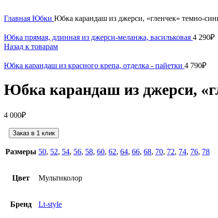
Нажмите, чтобы увеличить
Главная
Юбки
Юбка карандаш из джерси, «гленчек» темно-син
Юбка прямая, длинная из джерси-меланжа, васильковая
4 290
₽
Назад к товарам
Юбка карандаш из красного крепа, отделка - пайетки
4 790
₽
Юбка карандаш из джерси, «г
4 000
₽
Заказ в 1 клик
Размеры
50
,
52
,
54
,
56
,
58
,
60
,
62
,
64
,
66
,
68
,
70
,
72
,
74
,
76
,
78
Цвет
Мультиколор
Бренд
Lt-style