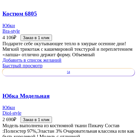
Костюм 6805
Юбки
Bra-style
4 106
₽
Заказ в 1 клик
Подарите себе окутывающее тепло в хмурые осенние дни!
Мягкий трикотаж с кашемировой текстурой и переплетением
«лапша» отлично держит форму. Объемный
Добавить в список желаний
Быстрый просмотр
54
Юбка Модельная
Юбки
Diol-style
2 690
₽
Заказ в 1 клик
Модель выполнена из костюмной ткани Пикачу Состав
:Полиэстер 97%,Эластан 3% Очаровательная классика или как
быть королевой ! Модель с отличной