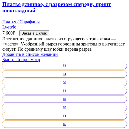
Платье длинное, с разрезом спереди, принт
шоколадный
Платья / Сарафаны
Lt-style
7 600
₽
Заказ в 1 клик
Элегантное длинное платье из струящегося трикотажа —
«масло». V-образный вырез горловины зрительно вытягивает
силуэт. По среднему шву юбки переда разрез.
Добавить в список желаний
Быстрый просмотр
52
54
56
58
60
62
64
66