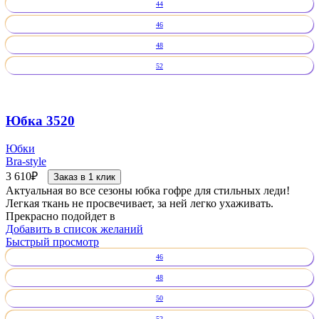
44
46
48
52
Юбка 3520
Юбки
Bra-style
3 610
₽
Заказ в 1 клик
Актуальная во все сезоны юбка гофре для стильных леди!
Легкая ткань не просвечивает, за ней легко ухаживать.
Прекрасно подойдет в
Добавить в список желаний
Быстрый просмотр
46
48
50
52