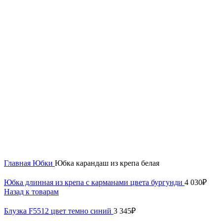
60
62
64
66
68
70
72
74
Нажмите, чтобы увеличить
Главная
Юбки
Юбка карандаш из крепа белая
Юбка длинная из крепа с карманами цвета бургунди
4 030
₽
Назад к товарам
Блузка F5512 цвет темно синий
3 345
₽