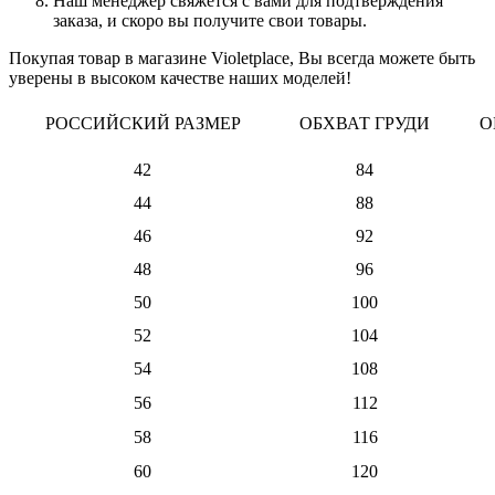
Наш менеджер свяжется с вами для подтверждения
заказа, и скоро вы получите свои товары.
Покупая товар в магазине Violetplace, Вы всегда можете быть
уверены в высоком качестве наших моделей!
РОССИЙСКИЙ РАЗМЕР
ОБХВАТ ГРУДИ
О
42
84
44
88
46
92
48
96
50
100
52
104
54
108
56
112
58
116
60
120