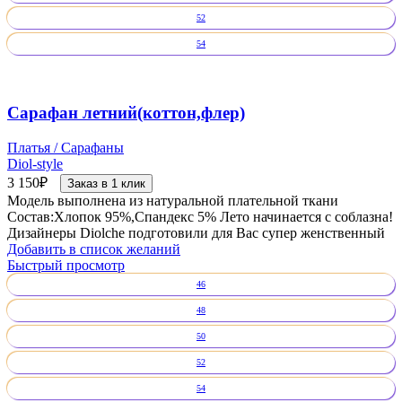
52
54
Сарафан летний(коттон,флер)
Платья / Сарафаны
Diol-style
3 150
₽
Заказ в 1 клик
Модель выполнена из натуральной плательной ткани
Состав:Хлопок 95%,Спандекс 5% Лето начинается с соблазна!
Дизайнеры Diolche подготовили для Вас супер женственный
Добавить в список желаний
Быстрый просмотр
46
48
50
52
54