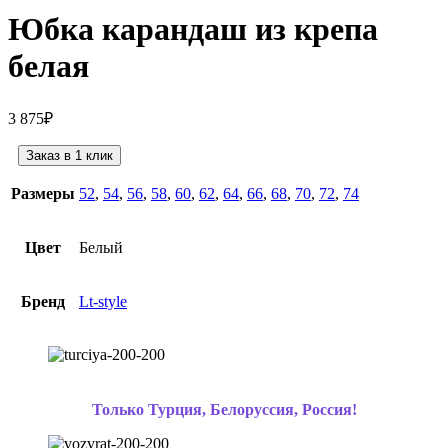
Юбка карандаш из крепа
белая
3 875
₽
Заказ в 1 клик
Размеры
52
,
54
,
56
,
58
,
60
,
62
,
64
,
66
,
68
,
70
,
72
,
74
Цвет
Белый
Бренд
Lt-style
Только Турция, Белоруссия, Россия!