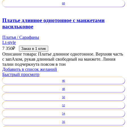
68
Платье длинное однотонное с манжетами
васильковое
Платья / Сарафаны
Lt-style
7 350
₽
Заказ в 1 клик
Описание товара: Платье длинное однотонное. Верхняя часть
с запАхом, рукав длинный свободный на манжете. Линия
талии подчеркнута поясом в тон
Добавить в список желаний
Быстрый просмотр
46
48
50
52
54
56