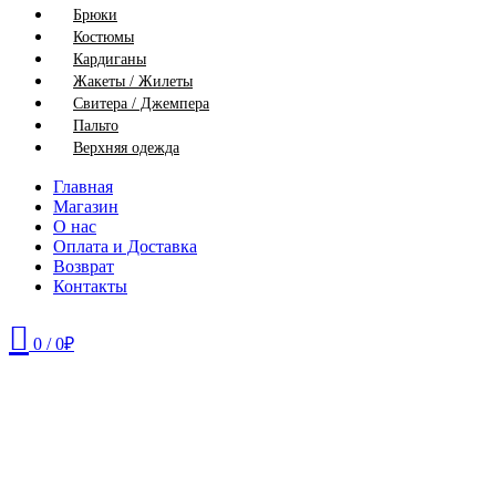
Брюки
Костюмы
Кардиганы
Жакеты / Жилеты
Свитера / Джемпера
Пальто
Верхняя одежда
Главная
Магазин
О нас
Оплата и Доставка
Возврат
Контакты
0
/
0
₽
52
54
56
58