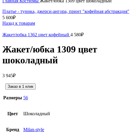
Главная
Костюмы
Жакет/юбка 1309 цвет шоколадный
Платье - туника, джерси-ангора, принт "кофейная абстракция"
5 600
₽
Назад к товарам
Жакет/юбка 1362 цвет кофейный
4 580
₽
Жакет/юбка 1309 цвет
шоколадный
3 945
₽
Заказ в 1 клик
Размеры
56
Цвет
Шоколадный
Бренд
Milan-style