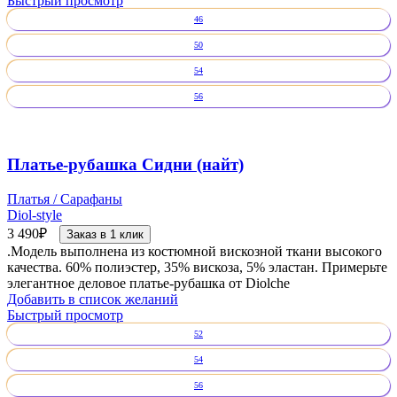
Быстрый просмотр
46
50
54
56
Платье-рубашка Сидни (найт)
Платья / Сарафаны
Diol-style
3 490
₽
Заказ в 1 клик
.Модель выполнена из костюмной вискозной ткани высокого
качества. 60% полиэстер, 35% вискоза, 5% эластан. Примерьте
элегантное деловое платье-рубашка от Diolche
Добавить в список желаний
Быстрый просмотр
52
54
56