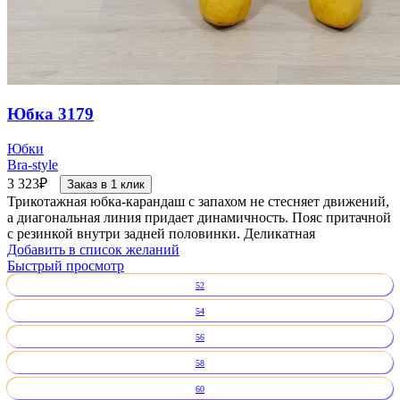
Юбка 3179
Юбки
Bra-style
3 323
₽
Заказ в 1 клик
Трикотажная юбка-карандаш с запахом не стесняет движений,
а диагональная линия придает динамичность. Пояс притачной
с резинкой внутри задней половинки. Деликатная
Добавить в список желаний
Быстрый просмотр
52
54
56
58
60