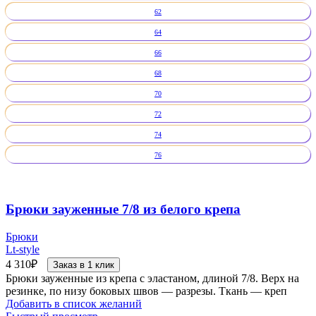
62
64
66
68
70
72
74
76
Брюки зауженные 7/8 из белого крепа
Брюки
Lt-style
4 310
₽
Заказ в 1 клик
Брюки зауженные из крепа с эластаном, длиной 7/8. Верх на
резинке, по низу боковых швов — разрезы. Ткань — креп
Добавить в список желаний