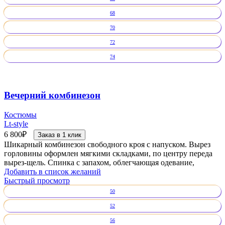
68
70
72
74
Вечерний комбинезон
Костюмы
Lt-style
6 800
₽
Заказ в 1 клик
Шикарный комбинезон свободного кроя с напуском. Вырез
горловины оформлен мягкими складками, по центру переда
вырез-щель. Спинка с запахом, облегчающая одевание,
Добавить в список желаний
Быстрый просмотр
50
52
56