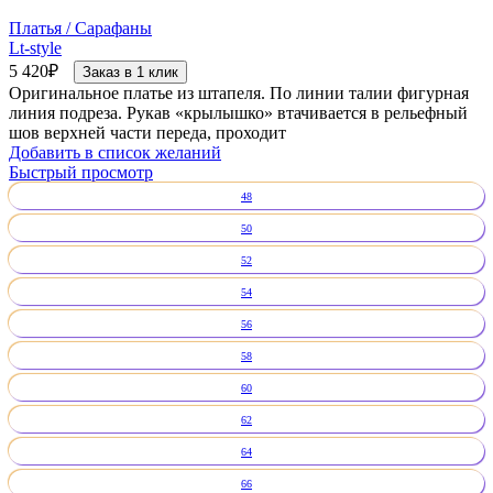
Платья / Сарафаны
Lt-style
5 420
₽
Заказ в 1 клик
Оригинальное платье из штапеля. По линии талии фигурная
линия подреза. Рукав «крылышко» втачивается в рельефный
шов верхней части переда, проходит
Добавить в список желаний
Быстрый просмотр
48
50
52
54
56
58
60
62
64
66