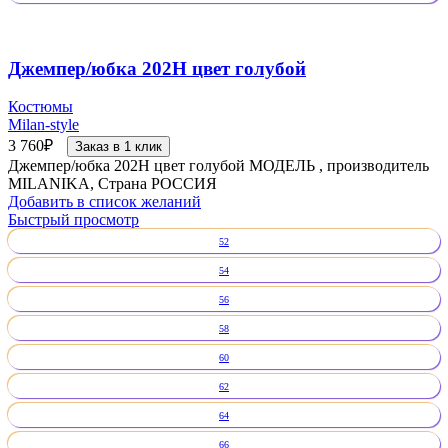
Джемпер/юбка 202Н цвет голубой
Костюмы
Milan-style
3 760
₽
Заказ в 1 клик
Джемпер/юбка 202Н цвет голубой МОДЕЛЬ , производитель
MILANIKA, Страна РОССИЯ
Добавить в список желаний
Быстрый просмотр
52
54
56
58
60
62
64
66