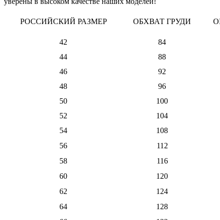
уверены в высоком качестве наших моделей!
РОССИЙСКИЙ РАЗМЕР
ОБХВАТ ГРУДИ
О
42
84
44
88
46
92
48
96
50
100
52
104
54
108
56
112
58
116
60
120
62
124
64
128