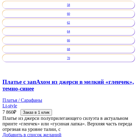
58
60
62
64
66
68
70
Платье с запАхом из джерси в мелкий «гленчек»,
темно-синее
Платья / Сарафаны
Lt-style
7 860
₽
Заказ в 1 клик
Платье из джерси полуприлегающего силуэта в актуальном
принте «гленчек» или «гусиная лапка». Верхняя часть переда
отрезная на уровне талии, с
Добавить в список желаний