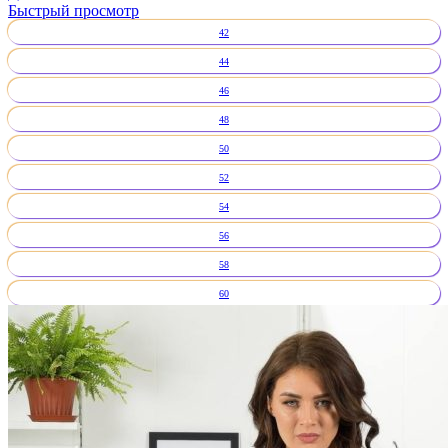
Быстрый просмотр
42
44
46
48
50
52
54
56
58
60