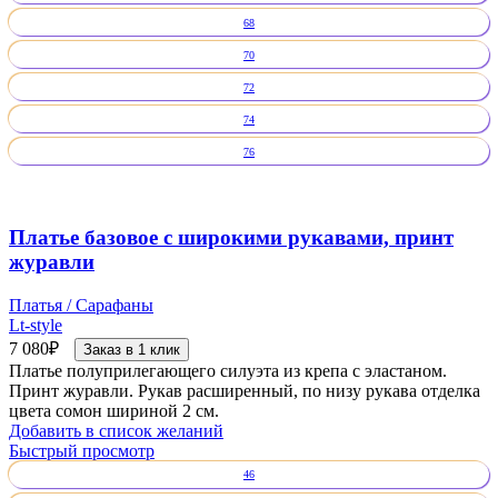
68
70
72
74
76
Платье базовое с широкими рукавами, принт
журавли
Платья / Сарафаны
Lt-style
7 080
₽
Заказ в 1 клик
Платье полуприлегающего силуэта из крепа с эластаном.
Принт журавли. Рукав расширенный, по низу рукава отделка
цвета сомон шириной 2 см.
Добавить в список желаний
Быстрый просмотр
46