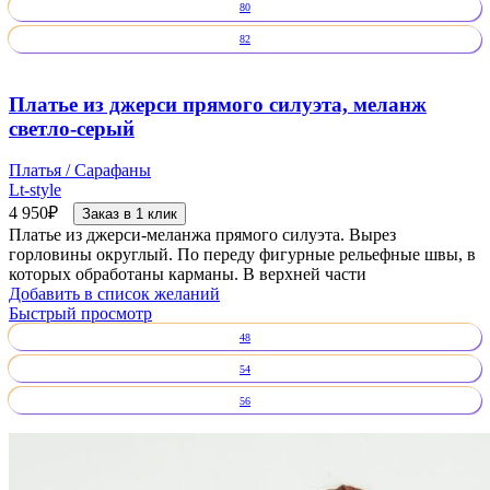
80
82
Платье из джерси прямого силуэта, меланж
светло-серый
Платья / Сарафаны
Lt-style
4 950
₽
Заказ в 1 клик
Платье из джерси-меланжа прямого силуэта. Вырез
горловины округлый. По переду фигурные рельефные швы, в
которых обработаны карманы. В верхней части
Добавить в список желаний
Быстрый просмотр
48
54
56