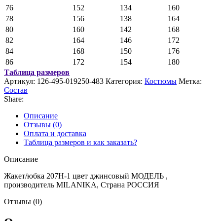
76
152
134
160
78
156
138
164
80
160
142
168
82
164
146
172
84
168
150
176
86
172
154
180
Таблица размеров
Артикул:
126-495-019250-483
Категория:
Костюмы
Метка:
Состав
Share:
Описание
Отзывы (0)
Оплата и доставка
Таблица размеров и как заказать?
Описание
Жакет/юбка 207Н-1 цвет джинсовый МОДЕЛЬ ,
производитель MILANIKA, Страна РОССИЯ
Отзывы (0)