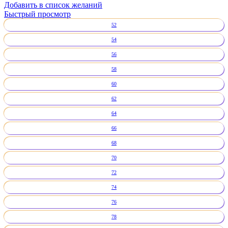
Добавить в список желаний
Быстрый просмотр
52
54
56
58
60
62
64
66
68
70
72
74
76
78