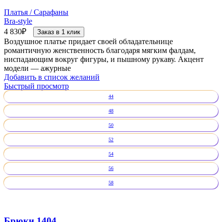
Платья / Сарафаны
Bra-style
4 830
₽
Заказ в 1 клик
Воздушное платье придает своей обладательнице
романтичную женственность благодаря мягким фалдам,
ниспадающим вокруг фигуры, и пышному рукаву. Акцент
модели — ажурные
Добавить в список желаний
Быстрый просмотр
44
48
50
52
54
56
58
Брюки 1404