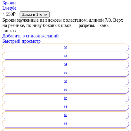
Брюки
Lt-style
4 550
₽
Заказ в 1 клик
Брюки зауженные из вискозы с эластаном, длиной 7/8. Верх
на резинке, по низу боковых швов — разрезы. Ткань —
вискоза
Добавить в список желаний
Быстрый просмотр
50
52
54
56
58
60
62
64
66
68