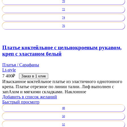
70
72
74
76
Платье коктейльное с цельнокроеным рукавом,
креп с эластаном белый
Платья / Сарафаны
Lt-style
7 400
₽
Заказ в 1 клик
Изысканное коктейльное платье из эластичного однотонного
крепа. Платье отрезное по линии талии. Лиф выполнен с
запАхом и мягкими складками. Наклонное
Добавить в список желаний
Быстрый просмотр
48
50
52