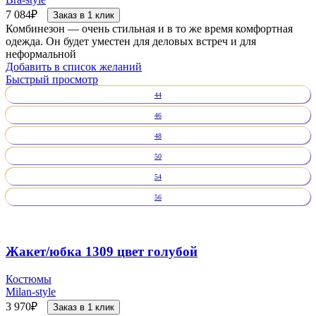
7 084
₽
Заказ в 1 клик
Комбинезон — очень стильная и в то же время комфортная
одежда. Он будет уместен для деловых встреч и для
неформальной
Добавить в список желаний
Быстрый просмотр
44
46
48
50
54
56
Жакет/юбка 1309 цвет голубой
Костюмы
Milan-style
3 970
₽
Заказ в 1 клик