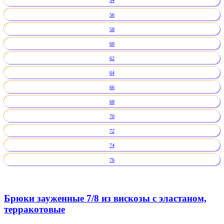
54
56
58
60
62
64
66
68
70
72
74
76
Брюки зауженные 7/8 из вискозы с эластаном,
терракотовые