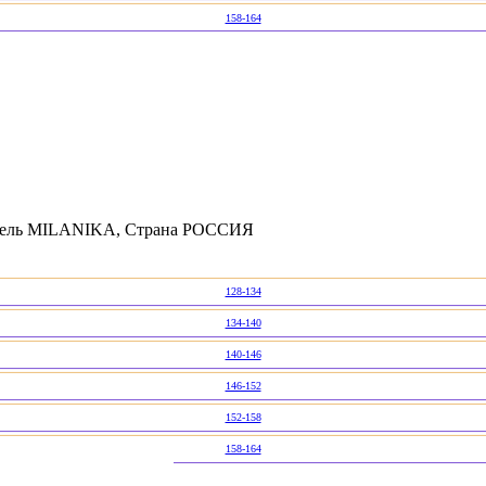
158-164
итель MILANIKA, Страна РОССИЯ
128-134
134-140
140-146
146-152
152-158
158-164