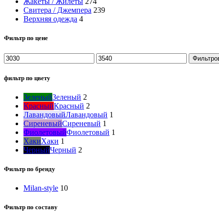
Жакеты / Жилеты
274
Свитера / Джемпера
239
Верхняя одежда
4
Фильтр по цене
Фильтро
фильтр по цвету
Зеленый
Зеленый
2
Красный
Красный
2
Лавандовый
Лавандовый
1
Сиреневый
Сиреневый
1
Фиолетовый
Фиолетовый
1
Хаки
Хаки
1
Черный
Черный
2
Фильтр по бренду
Milan-style
10
Фильтр по составу