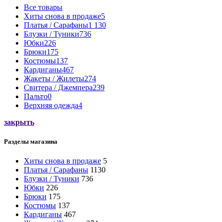
Все
товары
Хиты снова в продаже
5
Платья / Сарафаны
1 130
Блузки / Туники
736
Юбки
226
Брюки
175
Костюмы
137
Кардиганы
467
Жакеты / Жилеты
274
Свитера / Джемпера
239
Пальто
0
Верхняя одежда
4
закрыть
Разделы магазина
Хиты снова в продаже
5
Платья / Сарафаны
1130
Блузки / Туники
736
Юбки
226
Брюки
175
Костюмы
137
Кардиганы
467