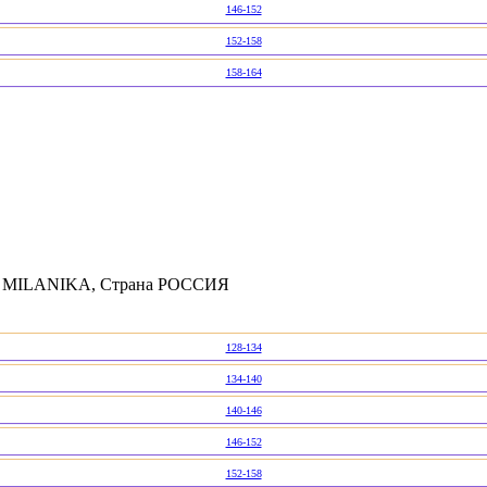
146-152
152-158
158-164
ль MILANIKA, Страна РОССИЯ
128-134
134-140
140-146
146-152
152-158