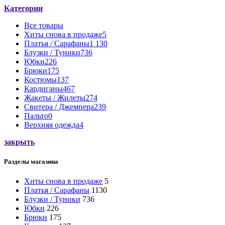
Категории
Все
товары
Хиты снова в продаже
5
Платья / Сарафаны
1 130
Блузки / Туники
736
Юбки
226
Брюки
175
Костюмы
137
Кардиганы
467
Жакеты / Жилеты
274
Свитера / Джемпера
239
Пальто
0
Верхняя одежда
4
закрыть
Разделы магазина
Хиты снова в продаже
5
Платья / Сарафаны
1130
Блузки / Туники
736
Юбки
226
Брюки
175