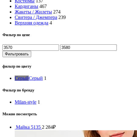
Костюмы
137
Кардиганы
467
Жакеты / Жилеты
274
Свитера / Джемпера
239
Верхняя одежда
4
Фильтр по цене
Фильтровать
фильтр по цвету
Серый
Серый
1
Фильтр по бренду
Milan-style
1
Можно посмотреть
Майка 5135
2 284
₽