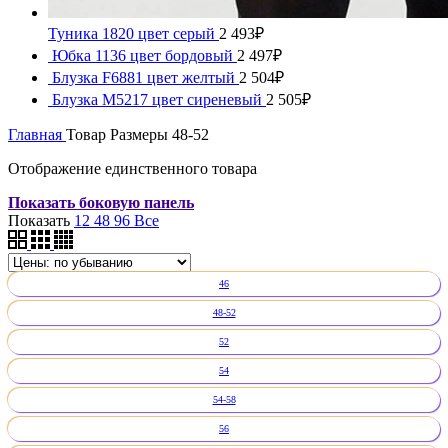
Туника 1820 цвет серый
2 493
₽
Юбка 1136 цвет бордовый
2 497
₽
Блузка F6881 цвет желтый
2 504
₽
Блузка М5217 цвет сиреневый
2 505
₽
Главная
Товар Размеры
48-52
Отображение единственного товара
Показать боковую панель
Показать
12
48
96
Все
46
48-52
52
54
54-58
56