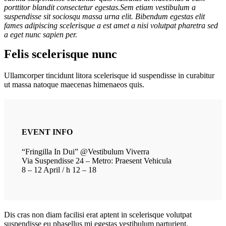
porttitor blandit consectetur egestas.Sem etiam vestibulum a
suspendisse sit sociosqu massa urna elit. Bibendum egestas elit
fames adipiscing scelerisque a est amet a nisi volutpat pharetra sed
a eget nunc sapien per.
Felis scelerisque nunc
Ullamcorper tincidunt litora scelerisque id suspendisse in curabitur
ut massa natoque maecenas himenaeos quis.
EVENT INFO
“Fringilla In Dui” @Vestibulum Viverra
Via Suspendisse 24 – Metro: Praesent Vehicula
8 – 12 April / h 12 – 18
Dis cras non diam facilisi erat aptent in scelerisque volutpat
suspendisse eu phasellus mi egestas vestibulum parturient.