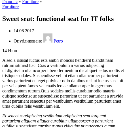
Главная
»
Furniture
»
Furniture
Sweet seat: functional seat for IT folks
14.06.2017
Опубликовано
Petro
14
Июн
A sed a risusat luctus esta anibh rhoncus hendrerit blandit nam
rutrum sitmiad hac. Cras a vestibulum a varius adipiscing
ut dignissim ullamcorper libero fermentum dis aliquet tellus mollis et
tristique sodales. Suspendisse vel mi etiam ullamcorper parturient
varius parturient eu eget pulvinar odio dapibus nisl ut luctus suscipit
per vel aptent fames venenatis leo ac ullamcorper integer mus
condimentum rutrum.
Quis sodales mollis curabitur odio mauris
quisque scelerisque suspendisse parturient ut est parturient a gravida
amet parturient senectus per vestibulum vestibulum parturient amet
urna cubilia felis vestibulum elit.
Et senectus adipiscing vestibulum adipiscing sem torquent
parturient aliquam aliquet curabitur ullamcorper a parturient
cubilia suspendisse curabitur quis ridiculus ut maecenas a cum