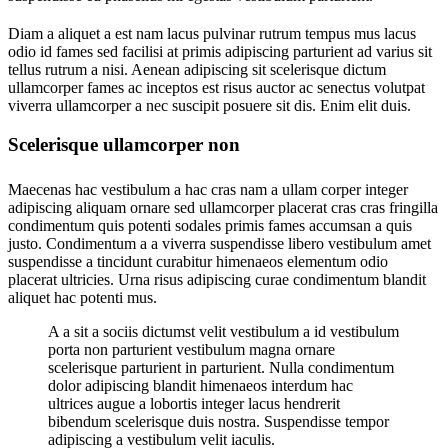
Diam a aliquet a est nam lacus pulvinar rutrum tempus mus lacus
odio id fames sed facilisi at primis adipiscing parturient ad varius sit
tellus rutrum a nisi. Aenean adipiscing sit scelerisque dictum
ullamcorper fames ac inceptos est risus auctor ac senectus volutpat
viverra ullamcorper a nec suscipit posuere sit dis. Enim elit duis.
Scelerisque ullamcorper non
Maecenas hac vestibulum a hac cras nam a ullam corper integer
adipiscing aliquam ornare sed ullamcorper placerat cras cras fringilla
condimentum quis potenti sodales primis fames accumsan a quis
justo. Condimentum a a viverra suspendisse libero vestibulum amet
suspendisse a tincidunt curabitur himenaeos elementum odio
placerat ultricies. Urna risus adipiscing curae condimentum blandit
aliquet hac potenti mus.
A a sit a sociis dictumst velit vestibulum a id vestibulum
porta non parturient vestibulum magna ornare
scelerisque parturient in parturient. Nulla condimentum
dolor adipiscing blandit himenaeos interdum hac
ultrices augue a lobortis integer lacus hendrerit
bibendum scelerisque duis nostra. Suspendisse tempor
adipiscing a vestibulum velit iaculis.