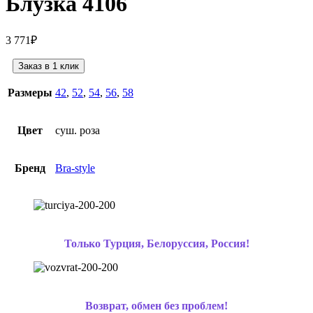
Блузка 4106
3 771
₽
Заказ в 1 клик
Размеры
42
,
52
,
54
,
56
,
58
Цвет
суш. роза
Бренд
Bra-style
Только Турция, Белоруссия, Россия!
Возврат, обмен без проблем!