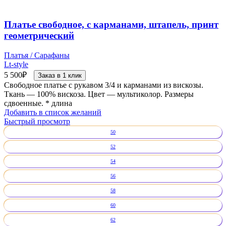
Платье свободное, с карманами, штапель, принт
геометрический
Платья / Сарафаны
Lt-style
5 500
₽
Заказ в 1 клик
Свободное платье с рукавом 3/4 и карманами из вискозы.
Ткань — 100% вискоза. Цвет — мультиколор. Размеры
сдвоенные. * длина
Добавить в список желаний
Быстрый просмотр
50
52
54
56
58
60
62