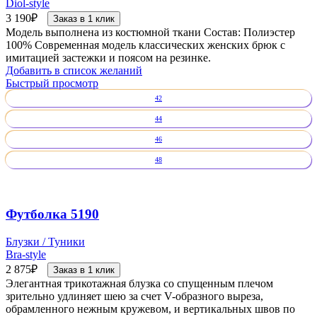
Diol-style
3 190
₽
Заказ в 1 клик
Модель выполнена из костюмной ткани Состав: Полиэстер
100% Современная модель классических женских брюк с
имитацией застежки и поясом на резинке.
Добавить в список желаний
Быстрый просмотр
42
44
46
48
Футболка 5190
Блузки / Туники
Bra-style
2 875
₽
Заказ в 1 клик
Элегантная трикотажная блузка со спущенным плечом
зрительно удлиняет шею за счет V-образного выреза,
обрамленного нежным кружевом, и вертикальных швов по