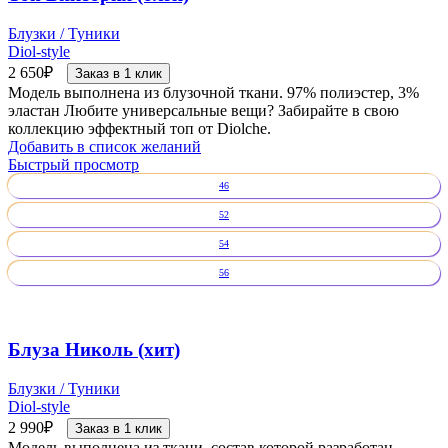
Блузки / Туники
Diol-style
2 650
₽
Заказ в 1 клик
Модель выполнена из блузочной ткани. 97% полиэстер, 3%
эластан Любите универсальные вещи? Забирайте в свою
коллекцию эффектный топ от Diolche.
Добавить в список желаний
Быстрый просмотр
46
52
54
56
Блуза Николь (хит)
Блузки / Туники
Diol-style
2 990
₽
Заказ в 1 клик
Модель выполнена из ткани, состав которой разработан