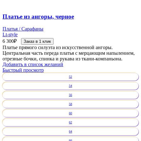
Платье из ангоры, черное
Платья / Сарафаны
Lt-style
6 300
₽
Заказ в 1 клик
Платье прямого силуэта из искусственной ангоры.
Центральная часть переда платья с мерцающим напылением,
отрезные бочки, спинка и рукава из ткани-компаньона.
Добавить в список желаний
Быстрый просмотр
52
54
56
58
60
62
64
66