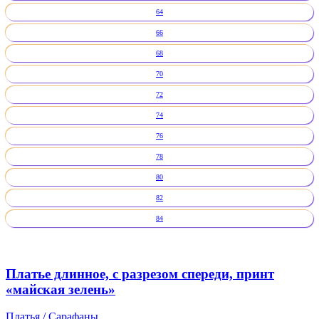
64
66
68
70
72
74
76
78
80
82
84
Платье длинное, с разрезом спереди, принт
«майская зелень»
Платья / Сарафаны