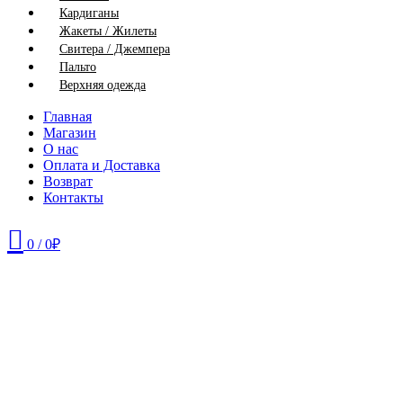
Кардиганы
Жакеты / Жилеты
Свитера / Джемпера
Пальто
Верхняя одежда
Главная
Магазин
О нас
Оплата и Доставка
Возврат
Контакты
0
/
0
₽
42
52
54
56
58