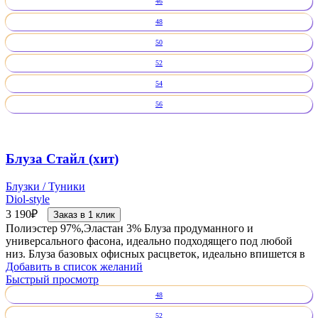
46
48
50
52
54
56
Блуза Стайл (хит)
Блузки / Туники
Diol-style
3 190
₽
Заказ в 1 клик
Полиэстер 97%,Эластан 3% Блуза продуманного и
универсального фасона, идеально подходящего под любой
низ. Блуза базовых офисных расцветок, идеально впишется в
Добавить в список желаний
Быстрый просмотр
48
52