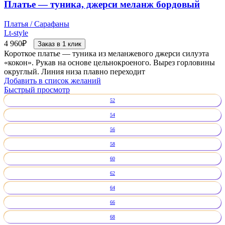
Платье — туника, джерси меланж бордовый
Платья / Сарафаны
Lt-style
4 960
₽
Заказ в 1 клик
Короткое платье — туника из меланжевого джерси силуэта
«кокон». Рукав на основе цельнокроеного. Вырез горловины
округлый. Линия низа плавно переходит
Добавить в список желаний
Быстрый просмотр
52
54
56
58
60
62
64
66
68