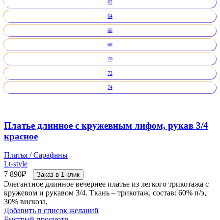
62
64
66
68
70
72
74
Платье длинное с кружевным лифом, рукав 3/4
красное
Платья / Сарафаны
Lt-style
7 890
₽
Заказ в 1 клик
Элегантное длинное вечернее платье из легкого трикотажа с
кружевом и рукавом 3/4. Ткань – трикотаж, состав: 60% п/э,
30% вискоза,
Добавить в список желаний
Быстрый просмотр