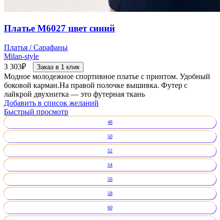
Платье М6027 цвет синий
Платья / Сарафаны
Milan-style
3 303
₽
Заказ в 1 клик
Модное молодежное спортивное платье с принтом. Удобный
боковой карман.На правой полочке вышивка. Футер с
лайкрой двухнитка — это футерная ткань
Добавить в список желаний
Быстрый просмотр
48
50
52
54
56
58
60