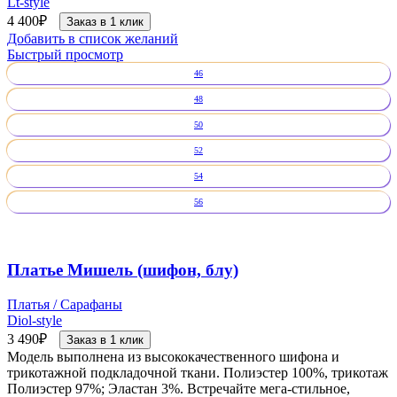
Lt-style
4 400
₽
Заказ в 1 клик
Добавить в список желаний
Быстрый просмотр
46
48
50
52
54
56
Платье Мишель (шифон, блу)
Платья / Сарафаны
Diol-style
3 490
₽
Заказ в 1 клик
Модель выполнена из высококачественного шифона и
трикотажной подкладочной ткани. Полиэстер 100%, трикотаж
Полиэстер 97%; Эластан 3%. Встречайте мега-стильное,