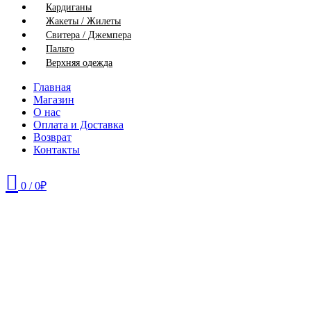
Кардиганы
Жакеты / Жилеты
Свитера / Джемпера
Пальто
Верхняя одежда
Главная
Магазин
О нас
Оплата и Доставка
Возврат
Контакты
0
/
0
₽
44
46
48
50
52
56