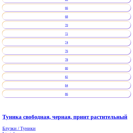
66
68
70
72
74
76
78
80
82
84
86
Туника свободная, черная, принт растительный
Блузки / Туники