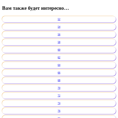
Вам также будет интересно…
52
54
56
58
60
62
64
66
68
70
72
74
76