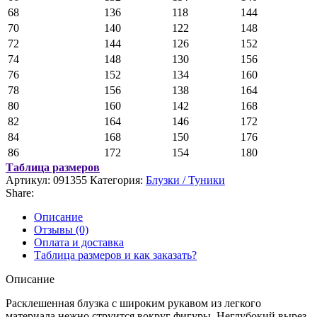
68
136
118
144
70
140
122
148
72
144
126
152
74
148
130
156
76
152
134
160
78
156
138
164
80
160
142
168
82
164
146
172
84
168
150
176
86
172
154
180
Таблица размеров
Артикул:
091355
Категория:
Блузки / Туники
Share:
Описание
Отзывы (0)
Оплата и доставка
Таблица размеров и как заказать?
Описание
Расклешенная блузка с широким рукавом из легкого
материала нежно струится вокруг фигуры. Неглубокий вырез