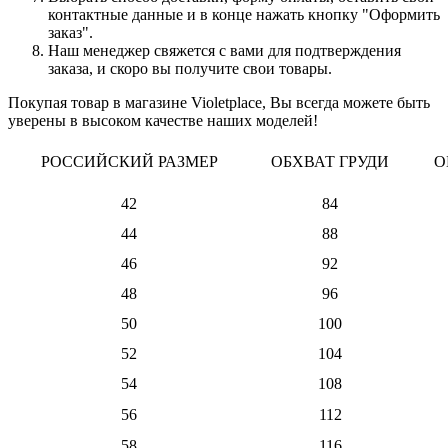
контактные данные и в конце нажать кнопку "Оформить
заказ".
Наш менеджер свяжется с вами для подтверждения
заказа, и скоро вы получите свои товары.
Покупая товар в магазине Violetplace, Вы всегда можете быть
уверены в высоком качестве наших моделей!
РОССИЙСКИЙ РАЗМЕР
ОБХВАТ ГРУДИ
О
42
84
44
88
46
92
48
96
50
100
52
104
54
108
56
112
58
116