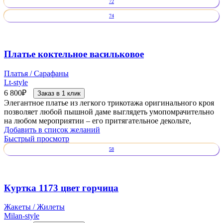
72
74
Платье коктельное васильковое
Платья / Сарафаны
Lt-style
6 800
₽
Заказ в 1 клик
Элегантное платье из легкого трикотажа оригинального кроя
позволяет любой пышной даме выглядеть умопомрачительно
на любом мероприятии – его притягательное декольте,
Добавить в список желаний
Быстрый просмотр
58
Куртка 1173 цвет горчица
Жакеты / Жилеты
Milan-style