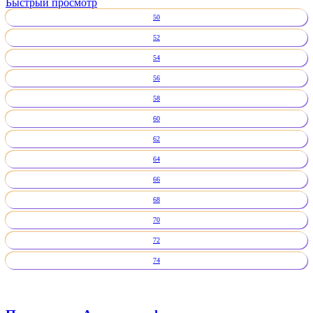
Быстрый просмотр
50
52
54
56
58
60
62
64
66
68
70
72
74