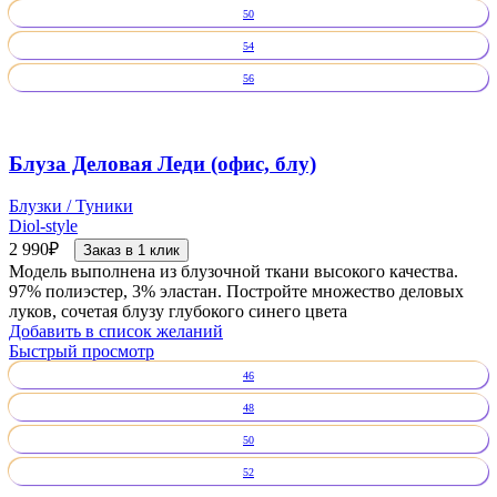
50
54
56
Блуза Деловая Леди (офис, блу)
Блузки / Туники
Diol-style
2 990
₽
Заказ в 1 клик
Модель выполнена из блузочной ткани высокого качества.
97% полиэстер, 3% эластан. Постройте множество деловых
луков, сочетая блузу глубокого синего цвета
Добавить в список желаний
Быстрый просмотр
46
48
50
52