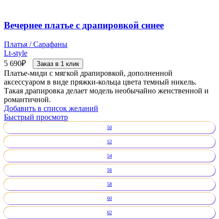
Вечернее платье с драпировкой синее
Платья / Сарафаны
Lt-style
5 690
₽
Заказ в 1 клик
Платье-миди с мягкой драпировкой, дополненной
аксессуаром в виде пряжки-кольца цвета темный никель.
Такая драпировка делает модель необычайно женственной и
романтичной.
Добавить в список желаний
Быстрый просмотр
50
52
54
56
58
60
62