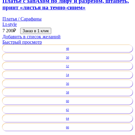
Платье с запАхом по лифу и разрезом, штапеть,
принт «листья на темно-синем»
Платья / Сарафаны
Lt-style
7 200
₽
Заказ в 1 клик
Добавить в список желаний
Быстрый просмотр
48
50
52
54
56
58
60
62
64
66