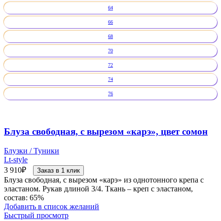
64
66
68
70
72
74
76
Блуза свободная, с вырезом «карэ», цвет сомон
Блузки / Туники
Lt-style
3 910
₽
Заказ в 1 клик
Блуза свободная, с вырезом «карэ» из однотонного крепа с
эластаном. Рукав длиной 3/4. Ткань – креп с эластаном,
состав: 65%
Добавить в список желаний
Быстрый просмотр