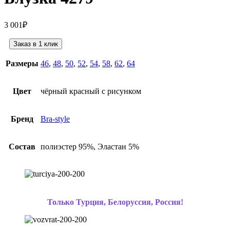
3 001
₽
Заказ в 1 клик
Размеры
46
,
48
,
50
,
52
,
54
,
58
,
62
,
64
Цвет
чёрный красный с рисунком
Бренд
Bra-style
Состав
полиэстер 95%, Эластан 5%
Только Турция, Белоруссия, Россия!