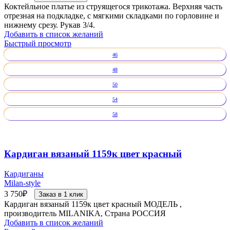
Коктейльное платье из струящегося трикотажа. Верхняя часть
отрезная на подкладке, с мягкими складками по горловине и
нижнему срезу. Рукав 3/4.
Добавить в список желаний
Быстрый просмотр
46
48
50
54
58
Кардиган вязаный 1159к цвет красный
Кардиганы
Milan-style
3 750
₽
Заказ в 1 клик
Кардиган вязаный 1159к цвет красный МОДЕЛЬ ,
производитель MILANIKA, Страна РОССИЯ
Добавить в список желаний