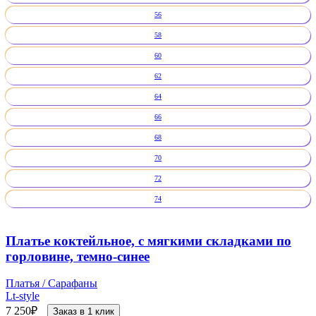
56
58
60
62
64
66
68
70
72
74
Платье коктейльное, с мягкими складками по
горловине, темно-синее
Платья / Сарафаны
Lt-style
7 250
₽
Заказ в 1 клик