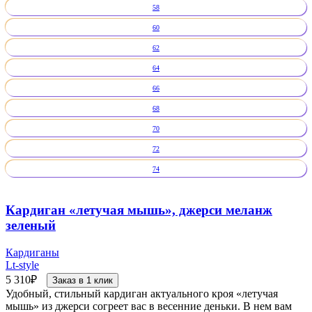
58
60
62
64
66
68
70
72
74
Кардиган «летучая мышь», джерси меланж
зеленый
Кардиганы
Lt-style
5 310
₽
Заказ в 1 клик
Удобный, стильный кардиган актуального кроя «летучая
мышь» из джерси согреет вас в весенние деньки. В нем вам