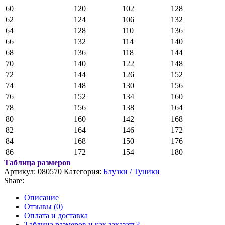
60
120
102
128
62
124
106
132
64
128
110
136
66
132
114
140
68
136
118
144
70
140
122
148
72
144
126
152
74
148
130
156
76
152
134
160
78
156
138
164
80
160
142
168
82
164
146
172
84
168
150
176
86
172
154
180
Таблица размеров
Артикул:
080570
Категория:
Блузки / Туники
Share:
Описание
Отзывы (0)
Оплата и доставка
Таблица размеров и как заказать?