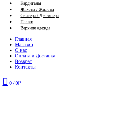
Кардиганы
Жакеты / Жилеты
Свитера / Джемпера
Пальто
Верхняя одежда
Главная
Магазин
О нас
Оплата и Доставка
Возврат
Контакты
0
/
0
₽
46
48
50
52
54
58