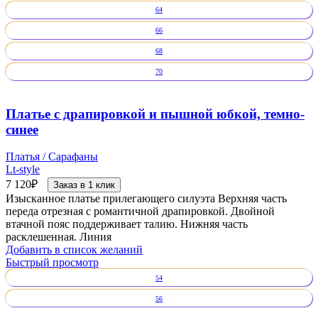
64
66
68
70
Платье с драпировкой и пышной юбкой, темно-
синее
Платья / Сарафаны
Lt-style
7 120
₽
Заказ в 1 клик
Изысканное платье прилегающего силуэта Верхняя часть
переда отрезная с романтичной драпировкой. Двойной
втачной пояс поддерживает талию. Нижняя часть
расклешенная. Линия
Добавить в список желаний
Быстрый просмотр
54
56