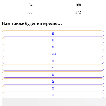
84
168
86
172
Вам также будет интересно…
42
44
46
46-50
48
50
52
54
56
58