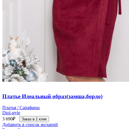
Платье Идеальный образ(замша,бордо)
Платья / Сарафаны
Diol-style
3 690
₽
Заказ в 1 клик
Добавить в список желаний