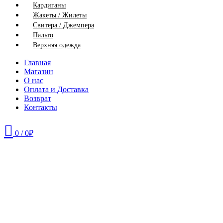
Кардиганы
Жакеты / Жилеты
Свитера / Джемпера
Пальто
Верхняя одежда
Главная
Магазин
О нас
Оплата и Доставка
Возврат
Контакты
0
/
0
₽
42
44
46
48
50
52