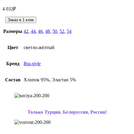
4 032
₽
Заказ в 1 клик
Размеры
42
,
44
,
46
,
48
,
50
,
52
,
54
Цвет
светло-жёлтый
Бренд
Bra-style
Состав
Хлопок 95%, Эластан 5%
Только Турция, Белоруссия, Россия!