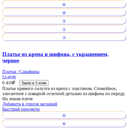
66
68
70
72
74
Платье из крепа и шифона, с украшением,
черное
Платья / Сарафаны
Lt-style
6 410
₽
Заказ в 1 клик
Платье прямого силуэта из крепа с эластаном. Спокойное,
элегантное с изящной отлетной деталью из шифона по переду.
На левом плече
Добавить в список желаний
Быстрый просмотр
44
46