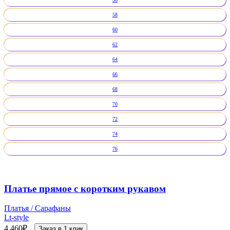
58
60
62
64
66
68
70
72
74
76
Платье прямое с коротким рукавом
Платья / Сарафаны
Lt-style
4 460
₽
Заказ в 1 клик