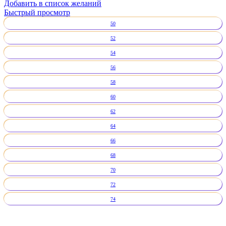
Добавить в список желаний
Быстрый просмотр
50
52
54
56
58
60
62
64
66
68
70
72
74