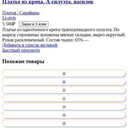
Платье из крепа, А-силуэта, василек
Платья / Сарафаны
Lt-style
5 580
₽
Заказ в 1 клик
Платье из однотонного крепа трапецеевидного силуэта. По
вырезу горловины заложены мягкие складки, вырез округлый.
Рукав расклешенный. Состав ткани: 65% —
Добавить в список желаний
Быстрый просмотр
Похожие товары
46
48
50
52
54
56
58