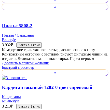
60
Платье 5808-2
Платья / Сарафаны
Bra-style
3 932
₽
Заказ в 1 клик
Комфортное трикотажное платье, расклешенное к низу.
Контрастные острочки с застилом рисуют фигурные линии на
изделии. Деликатная машинная стирка. Перед первым
Добавить в список желаний
Быстрый просмотр
48
Кардиган вязаный 1202-0 цвет сиреневый
Кардиганы
Milan-style
3 213
₽
Заказ в 1 клик