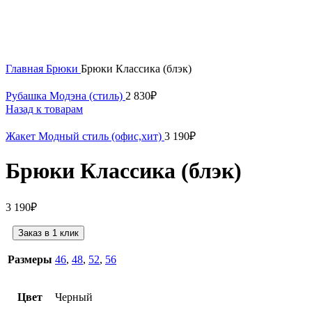
Нажмите, чтобы увеличить
Главная
Брюки
Брюки Классика (блэк)
Рубашка Модэна (стиль)
2 830
₽
Назад к товарам
Жакет Модный стиль (офис,хит)
3 190
₽
Брюки Классика (блэк)
3 190
₽
Заказ в 1 клик
Размеры
46
,
48
,
52
,
56
Цвет
Черный