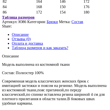
82
164
146
172
84
168
150
176
86
172
154
180
Таблица размеров
Артикул:
Ю86
Категория:
Брюки
Метка:
Состав
Share:
Описание
Отзывы (0)
Оплата и доставка
Таблица размеров и как заказать?
Описание
Модель выполнена из костюмной ткани
Состав: Полиэстер 100%
Современная модель классических женских брюк с
имитацией застежки и поясом на резинке. Модель выполнена
из костюмной ткани,пояс притачной,по переду
классический,по спинке вставлена резина шириной 4 см для
плотного прилегания в области талии.В боковых швах
удобные карманы.