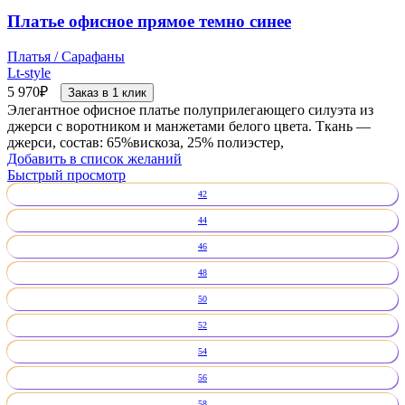
Платье офисное прямое темно синее
Платья / Сарафаны
Lt-style
5 970
₽
Заказ в 1 клик
Элегантное офисное платье полуприлегающего силуэта из
джерси с воротником и манжетами белого цвета. Ткань —
джерси, состав: 65%вискоза, 25% полиэстер,
Добавить в список желаний
Быстрый просмотр
42
44
46
48
50
52
54
56
58