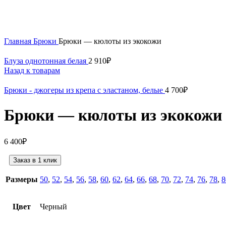
Нажмите, чтобы увеличить
Главная
Брюки
Брюки — кюлоты из экокожи
Блуза однотонная белая
2 910
₽
Назад к товарам
Брюки - джогеры из крепа с эластаном, белые
4 700
₽
Брюки — кюлоты из экокожи
6 400
₽
Заказ в 1 клик
Размеры
50
,
52
,
54
,
56
,
58
,
60
,
62
,
64
,
66
,
68
,
70
,
72
,
74
,
76
,
78
,
8
Цвет
Черный