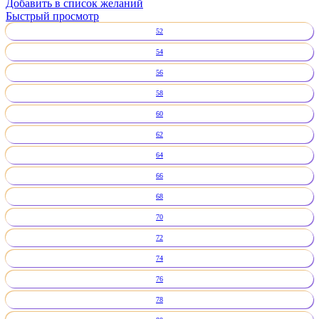
Добавить в список желаний
Быстрый просмотр
52
54
56
58
60
62
64
66
68
70
72
74
76
78