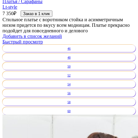
Платья / Сарафаны
Lt-style
7 350
₽
Заказ в 1 клик
Стильное платье с воротником стойка и асимметричным
низом придется по вкусу всем модницам. Платье прекрасно
подойдет для повседневного и делового
Добавить в список желаний
Быстрый просмотр
46
48
50
52
54
56
58
60