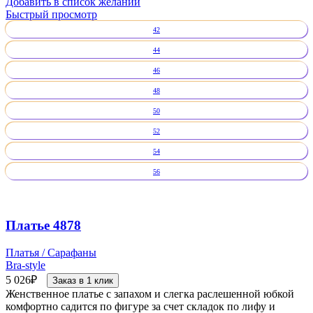
Добавить в список желаний
Быстрый просмотр
42
44
46
48
50
52
54
56
Платье 4878
Платья / Сарафаны
Bra-style
5 026
₽
Заказ в 1 клик
Женственное платье с запахом и слегка раслешенной юбкой
комфортно садится по фигуре за счет складок по лифу и