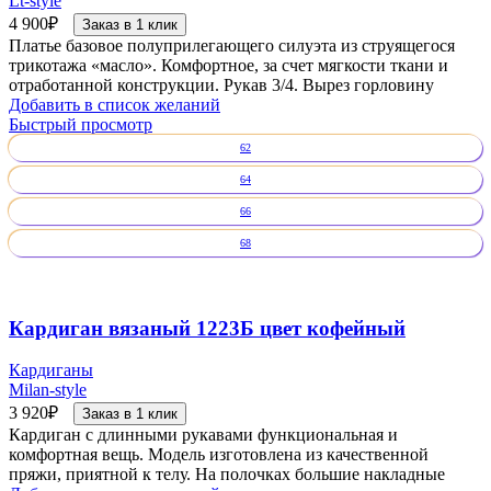
Lt-style
4 900
₽
Заказ в 1 клик
Платье базовое полуприлегающего силуэта из струящегося
трикотажа «масло». Комфортное, за счет мягкости ткани и
отработанной конструкции. Рукав 3/4. Вырез горловину
Добавить в список желаний
Быстрый просмотр
62
64
66
68
Кардиган вязаный 1223Б цвет кофейный
Кардиганы
Milan-style
3 920
₽
Заказ в 1 клик
Кардиган с длинными рукавами функциональная и
комфортная вещь. Модель изготовлена из качественной
пряжи, приятной к телу. На полочках большие накладные