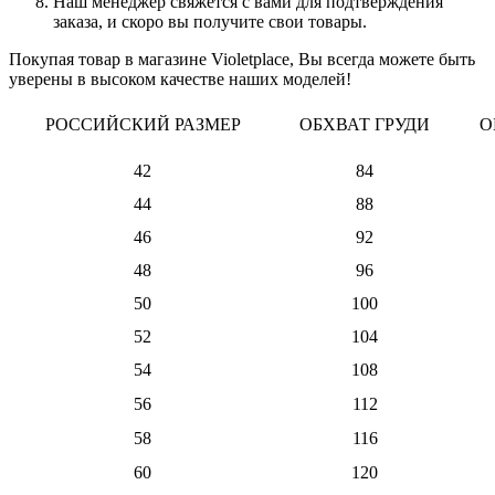
Наш менеджер свяжется с вами для подтверждения
заказа, и скоро вы получите свои товары.
Покупая товар в магазине Violetplace, Вы всегда можете быть
уверены в высоком качестве наших моделей!
РОССИЙСКИЙ РАЗМЕР
ОБХВАТ ГРУДИ
О
42
84
44
88
46
92
48
96
50
100
52
104
54
108
56
112
58
116
60
120