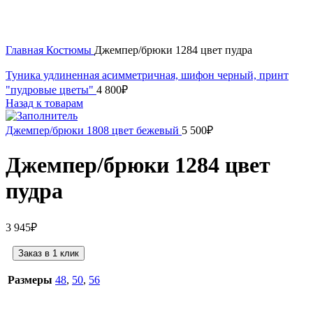
Нажмите, чтобы увеличить
Главная
Костюмы
Джемпер/брюки 1284 цвет пудра
Туника удлиненная асимметричная, шифон черный, принт
"пудровые цветы"
4 800
₽
Назад к товарам
Джемпер/брюки 1808 цвет бежевый
5 500
₽
Джемпер/брюки 1284 цвет
пудра
3 945
₽
Заказ в 1 клик
Размеры
48
,
50
,
56