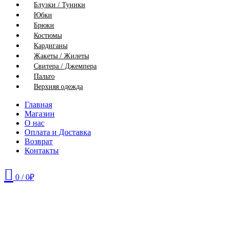
Блузки / Туники
Юбки
Брюки
Костюмы
Кардиганы
Жакеты / Жилеты
Свитера / Джемпера
Пальто
Верхняя одежда
Главная
Магазин
О нас
Оплата и Доставка
Возврат
Контакты
0
/
0
₽
48
50
56