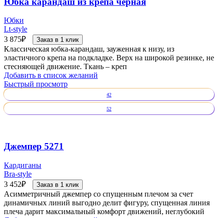
Юбка карандаш из крепа черная
Юбки
Lt-style
3 875
₽
Заказ в 1 клик
Классическая юбка-карандаш, зауженная к низу, из
эластичного крепа на подкладке. Верх на широкой резинке, не
стесняющей движение. Ткань – креп
Добавить в список желаний
Быстрый просмотр
42
52
Джемпер 5271
Кардиганы
Bra-style
3 452
₽
Заказ в 1 клик
Асимметричный джемпер со спущенным плечом за счет
динамичных линий выгодно делит фигуру, спущенная линия
плеча дарит максимальный комфорт движений, неглубокий