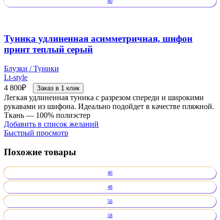
80
Туника удлиненная асимметричная, шифон
принт теплый серый
Блузки / Туники
Lt-style
4 800
₽
Заказ в 1 клик
Легкая удлиненная туника с разрезом спереди и широкими
рукавами из шифона. Идеально подойдет в качестве пляжной.
Ткань — 100% полиэстер
Добавить в список желаний
Быстрый просмотр
Похожие товары
46
48
56
58