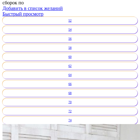
сборок по
Добавить в список желаний
Быстрый просмотр
52
54
56
58
60
62
64
66
68
70
72
74