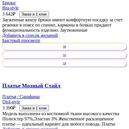
Брюки
Bra-style
3 642
₽
Заказ в 1 клик
Зауженные книзу брюки имеют комфортную посадку за счет
резинки в поясе по спинке, карманы в бочках придают
функциональность изделию. Заутюженные
Добавить в список желаний
Быстрый просмотр
44
52
54
Платье Модный Стайл
Платья / Сарафаны
Diol-style
3 390
₽
Заказ в 1 клик
Модель выполнена из костюмной ткани высокого качества
Полиэстер 97%,Эластан 3% Женственное расклешенное
платье — идеальный вариант для любого повода. Платье