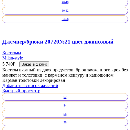
46-48
50-52
54-56
Джемпер/брюки 20720№21 цвет джинсовый
Костюмы
Milan-style
5 740
₽
Заказ в 1 клик
Костюм вязаный из двух предметов: брюк зауженного кроя без
манжет и толстовки. с карманом кенгуру и капюшоном.
Карман толстовки декорирован
Добавить в список желаний
Быстрый просмотр
52
54
56
58