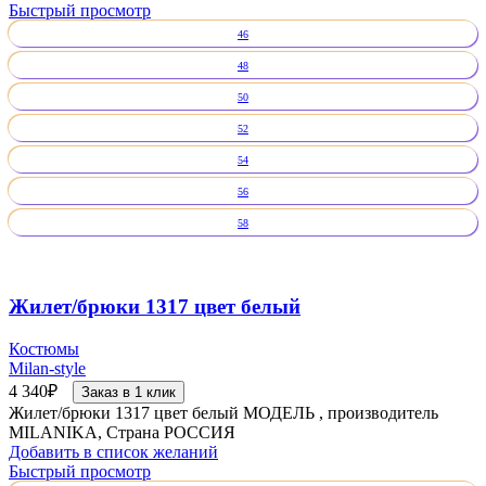
Быстрый просмотр
46
48
50
52
54
56
58
Жилет/брюки 1317 цвет белый
Костюмы
Milan-style
4 340
₽
Заказ в 1 клик
Жилет/брюки 1317 цвет белый МОДЕЛЬ , производитель
MILANIKA, Страна РОССИЯ
Добавить в список желаний
Быстрый просмотр