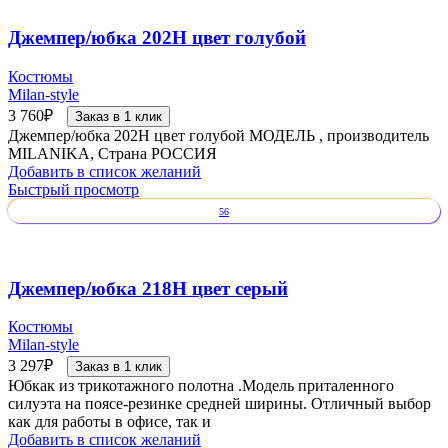
Джемпер/юбка 202Н цвет голубой
Костюмы
Milan-style
3 760
₽
Заказ в 1 клик
Джемпер/юбка 202Н цвет голубой МОДЕЛЬ , производитель
MILANIKA, Страна РОССИЯ
Добавить в список желаний
Быстрый просмотр
56
Джемпер/юбка 218Н цвет серый
Костюмы
Milan-style
3 297
₽
Заказ в 1 клик
Юбкак из трикотажного полотна .Модель приталенного
силуэта на поясе-резинке средней ширины. Отличный выбор
как для работы в офисе, так и
Добавить в список желаний