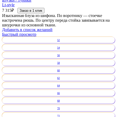
Блузки / Туники
Lt-style
7 315
₽
Заказ в 1 клик
Изысканная блуза из шифона. По воротнику — стоечке
настрочена рюшь. По центру переда стойка завязывается на
шнурочки из основной ткани.
Добавить в список желаний
Быстрый просмотр
52
54
56
58
60
62
64
66
68
70
72