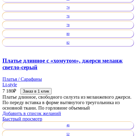
74
76
78
80
82
Платье длинное с «хомутом», джерси меланж
светло-серый
Платья / Сарафаны
Lt-style
7 180
₽
Заказ в 1 клик
Платье длинное, свободного силуэта из меланжевого джерси.
По переду вставка в форме вытянутого треугольника из
основной ткани. По горловине объемный
Добавить в список желаний
Быстрый просмотр
46
52