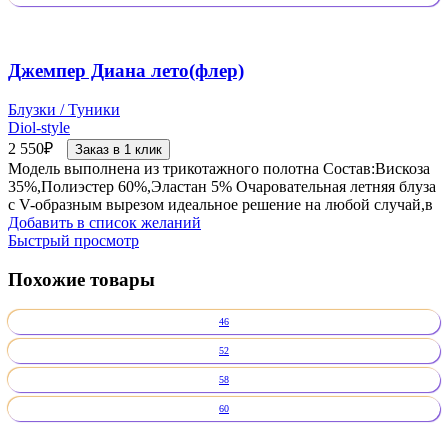
Джемпер Диана лето(флер)
Блузки / Туники
Diol-style
2 550
₽
Заказ в 1 клик
Модель выполнена из трикотажного полотна Состав:Вискоза
35%,Полиэстер 60%,Эластан 5% Очаровательная летняя блуза
с V-образным вырезом идеальное решение на любой случай,в
Добавить в список желаний
Быстрый просмотр
Похожие товары
46
52
58
60