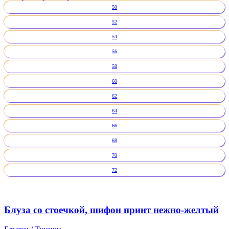
50
52
54
56
58
60
62
64
66
68
70
72
Блуза со стоечкой, шифон принт нежно-желтый