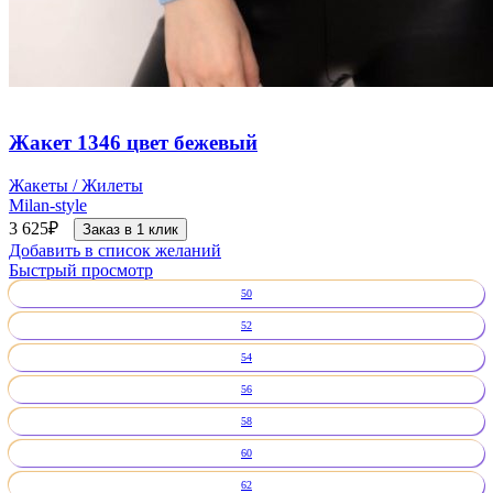
Жакет 1346 цвет бежевый
Жакеты / Жилеты
Milan-style
3 625
₽
Заказ в 1 клик
Добавить в список желаний
Быстрый просмотр
50
52
54
56
58
60
62