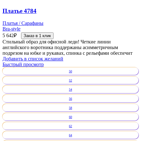
Платье 4784
Платья / Сарафаны
Bra-style
5 642
₽
Заказ в 1 клик
Стильный образ для офисной леди! Четкие линии
английского воротника поддержаны асимметричным
подрезом на юбке и рукавах, спинка с рельефами обеспечит
Добавить в список желаний
Быстрый просмотр
50
52
54
56
58
60
62
64