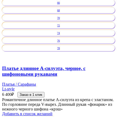
66
68
70
72
74
76
78
Платье длинное А-силуэта, черное, с
шифоновыми рукавами
Платья / Сарафаны
Lt-style
6 400
₽
Заказ в 1 клик
Романтичное длинное платье А-силуэта из крепа с эластаном.
По горловине переда V-вырез. Длинный рукав «фонарик» из
нежного черного шифона «крэш»
Добавить в список желаний