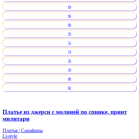
64
66
68
70
72
74
76
78
80
82
Платье из джерси с молнией по спинке, принт
милитари
Платья / Сарафаны
Lt-style