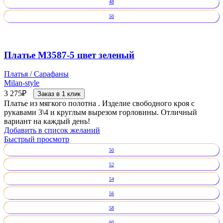
48
50
Платье М3587-5 цвет зеленый
Платья / Сарафаны
Milan-style
3 275
₽
Заказ в 1 клик
Платье из мягкого полотна . Изделие свободного кроя с
рукавами 3\4 и круглым вырезом горловины. Отличный
вариант на каждый день!
Добавить в список желаний
Быстрый просмотр
50
52
54
56
58
60