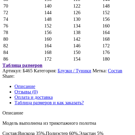
70
140
122
148
72
144
126
152
74
148
130
156
76
152
134
160
78
156
138
164
80
160
142
168
82
164
146
172
84
168
150
176
86
172
154
180
Таблица размеров
Артикул:
Б465
Категория:
Блузки / Туники
Метка:
Состав
Share:
Описание
Отзывы (0)
Оплата и доставка
Таблица размеров и как заказать?
Описание
Модель выполнена из трикотажного полотна
Состав:Вискоза 35%,Полиэстер 60%,Эластан 5%