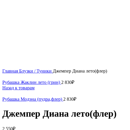
Нажмите, чтобы увеличить
Главная
Блузки / Туники
Джемпер Диана лето(флер)
Рубашка Жаклин лето (грин)
2 830
₽
Назад к товарам
Рубашка Модэна (пудра,флер)
2 830
₽
Джемпер Диана лето(флер)
2 550
₽