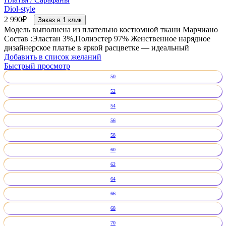
Diol-style
2 990
₽
Заказ в 1 клик
Модель выполнена из плательно костюмной ткани Марчиано
Состав :Эластан 3%,Полиэстер 97% Женственное нарядное
дизайнерское платье в яркой расцветке — идеальный
Добавить в список желаний
Быстрый просмотр
50
52
54
56
58
60
62
64
66
68
70