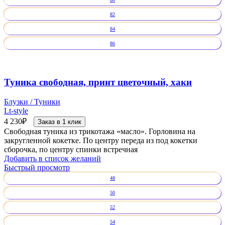
82
84
86
Туника свободная, принт цветочный, хаки
Блузки / Туники
Lt-style
4 230
₽
Заказ в 1 клик
Свободная туника из трикотажа «масло». Горловина на
закругленной кокетке. По центру переда из под кокетки
сборочка, по центру спинки встречная
Добавить в список желаний
Быстрый просмотр
48
50
52
54