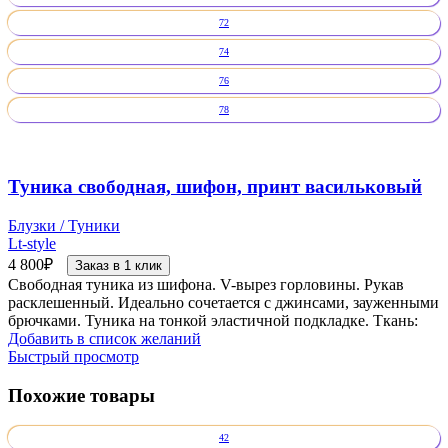
72
74
76
78
Туника свободная, шифон, принт васильковый
Блузки / Туники
Lt-style
4 800
₽
Заказ в 1 клик
Свободная туника из шифона. V-вырез горловины. Рукав
расклешенный. Идеально сочетается с джинсами, зауженными
брючками. Туника на тонкой эластичной подкладке. Ткань:
Добавить в список желаний
Быстрый просмотр
Похожие товары
42