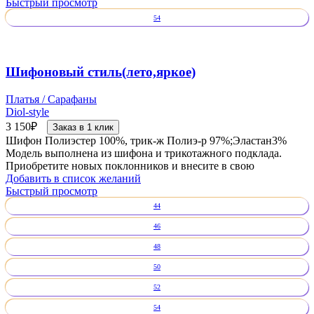
Быстрый просмотр
54
Шифоновый стиль(лето,яркое)
Платья / Сарафаны
Diol-style
3 150
₽
Заказ в 1 клик
Шифон Полиэстер 100%, трик-ж Полиэ-р 97%;Эластан3%
Модель выполнена из шифона и трикотажного подклада.
Приобретите новых поклонников и внесите в свою
Добавить в список желаний
Быстрый просмотр
44
46
48
50
52
54