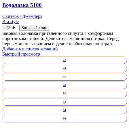
Водолазка 5100
Свитера / Джемпера
Bra-style
2 726
₽
Заказ в 1 клик
Базовая водолазка приталенного силуэта с комфортным
воротником-стойкой. Деликатная машинная стирка. Перед
первым использованием изделие необходимо постирать.
Добавить в список желаний
Быстрый просмотр
42
44
46
48
50
52
54
56