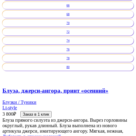
66
68
70
72
74
76
78
80
Блуза, джерси-ангора, принт «осенний»
Блузки / Туники
Lt-style
3 800
₽
Заказ в 1 клик
Блуза прямого силуэта из джерси-ангора. Вырез горловины
округлый, рукав длинный. Блуза выполнена из нового
артикула джерси, имитирующего ангору. Мягкая, нежная,