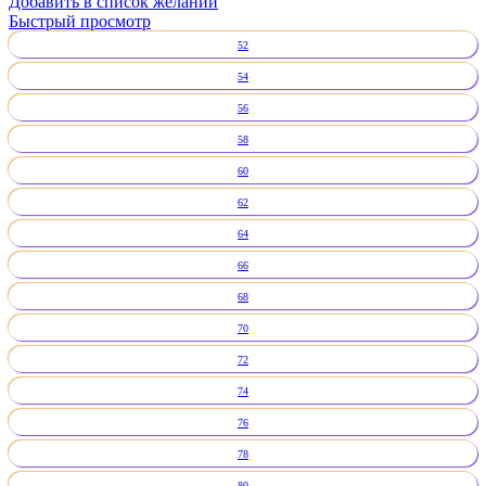
Добавить в список желаний
Быстрый просмотр
52
54
56
58
60
62
64
66
68
70
72
74
76
78
80