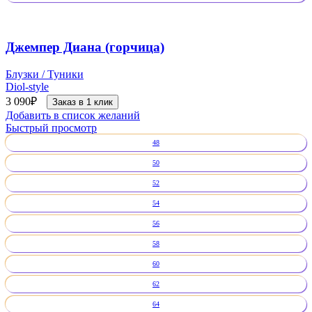
Джемпер Диана (горчица)
Блузки / Туники
Diol-style
3 090
₽
Заказ в 1 клик
Добавить в список желаний
Быстрый просмотр
48
50
52
54
56
58
60
62
64