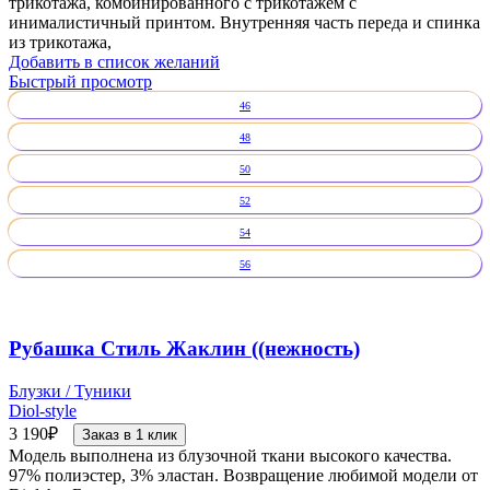
трикотажа, комбинированного с трикотажем с
инималистичный принтом. Внутренняя часть переда и спинка
из трикотажа,
Добавить в список желаний
Быстрый просмотр
46
48
50
52
54
56
Рубашка Стиль Жаклин ((нежность)
Блузки / Туники
Diol-style
3 190
₽
Заказ в 1 клик
Модель выполнена из блузочной ткани высокого качества.
97% полиэстер, 3% эластан. Возвращение любимой модели от