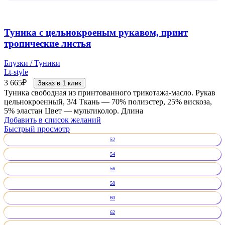
Туника с цельнокроеным рукавом, принт
тропические листья
Блузки / Туники
Lt-style
3 665
₽
Заказ в 1 клик
Туника свободная из принтованного трикотажа-масло. Рукав
цельнокроенный, 3/4 Ткань — 70% полиэстер, 25% вискоза,
5% эластан Цвет — мультиколор. Длина
Добавить в список желаний
Быстрый просмотр
52
54
56
58
60
62