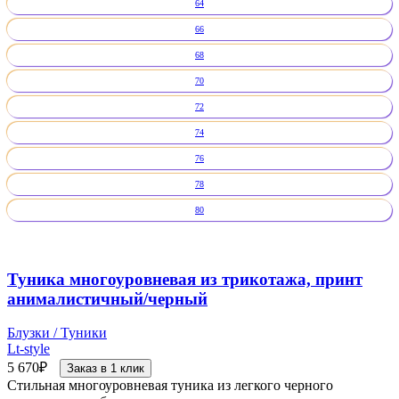
64
66
68
70
72
74
76
78
80
Туника многоуровневая из трикотажа, принт
анималистичный/черный
Блузки / Туники
Lt-style
5 670
₽
Заказ в 1 клик
Стильная многоуровневая туника из легкого черного