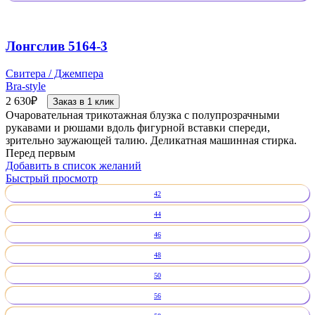
Лонгслив 5164-3
Свитера / Джемпера
Bra-style
2 630
₽
Заказ в 1 клик
Очаровательная трикотажная блузка с полупрозрачными
рукавами и рюшами вдоль фигурной вставки спереди,
зрительно заужающей талию. Деликатная машинная стирка.
Перед первым
Добавить в список желаний
Быстрый просмотр
42
44
46
48
50
56