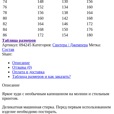
74
148
130
156
76
152
134
160
78
156
138
164
80
160
142
168
82
164
146
172
84
168
150
176
86
172
154
180
Таблица размеров
Артикул:
094245
Категория:
Свитера / Джемпера
Метка:
Состав
Share:
Описание
Отзывы (0)
Оплата и доставка
Таблица размеров и как заказать?
Описание
Яркое худи с необычным капюшоном на молнии и стильным
принтом.
Деликатная машинная стирка. Перед первым использованием
изделие необходимо постирать.