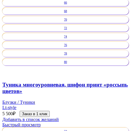
66
68
70
72
74
76
78
80
Туника многоуровневая, шифон принт «россыпь
цветов»
Блузки / Туники
Lt-style
5 500
₽
Заказ в 1 клик
Добавить в список желаний
Быстрый просмотр