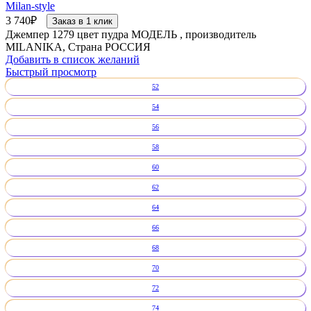
Milan-style
3 740
₽
Заказ в 1 клик
Джемпер 1279 цвет пудра МОДЕЛЬ , производитель
MILANIKA, Страна РОССИЯ
Добавить в список желаний
Быстрый просмотр
52
54
56
58
60
62
64
66
68
70
72
74