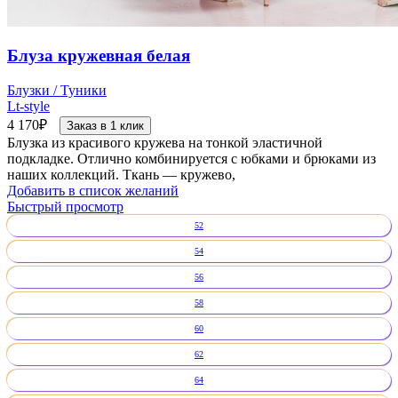
Блуза кружевная белая
Блузки / Туники
Lt-style
4 170
₽
Заказ в 1 клик
Блузка из красивого кружева на тонкой эластичной
подкладке. Отлично комбинируется с юбками и брюками из
наших коллекций. Ткань — кружево,
Добавить в список желаний
Быстрый просмотр
52
54
56
58
60
62
64