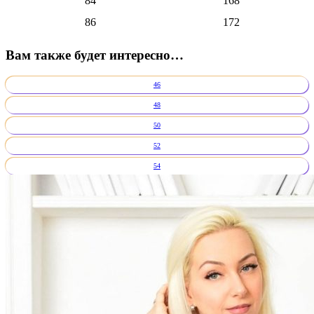
84
168
86
172
Вам также будет интересно…
46
48
50
52
54