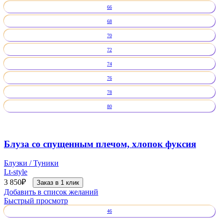
66
68
70
72
74
76
78
80
Блуза со спущенным плечом, хлопок фуксия
Блузки / Туники
Lt-style
3 850
₽
Заказ в 1 клик
Добавить в список желаний
Быстрый просмотр
46