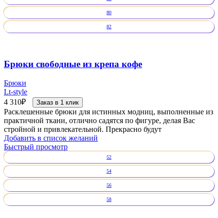
80
82
Брюки свободные из крепа кофе
Брюки
Lt-style
4 310
₽
Заказ в 1 клик
Расклешенные брюки для истинных модниц, выполненные из
практичной ткани, отлично садятся по фигуре, делая Вас
стройной и привлекательной. Прекрасно будут
Добавить в список желаний
Быстрый просмотр
52
54
56
58