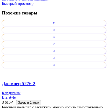
Быстрый просмотр
Похожие товары
44
50
52
54
56
58
60
Джемпер 5276-2
Кардиганы
Bra-style
3 610
₽
Заказ в 1 клик
Базовый джемпер с застежкой можно носить самостоятельно