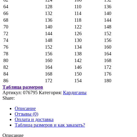
64
128
110
136
66
132
114
140
68
136
118
144
70
140
122
148
72
144
126
152
74
148
130
156
76
152
134
160
78
156
138
164
80
160
142
168
82
164
146
172
84
168
150
176
86
172
154
180
Таблица размеров
Артикул:
076795
Категория:
Кардиганы
Share:
Описание
Отзывы (0)
Оплата и доставка
Таблица размеров и как заказать?
Описание