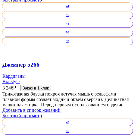
44
46
48
50
52
Джемпер 5266
Кардиганы
Bra-style
3 246
₽
Заказ в 1 клик
Трикотажная блузка покроя летучая мышь с рельефами
плавной формы создает модный объем оверсайз. Деликатная
машинная стирка. Перед первым использованием изделие
Добавить в список желаний
Быстрый просмотр
42
46