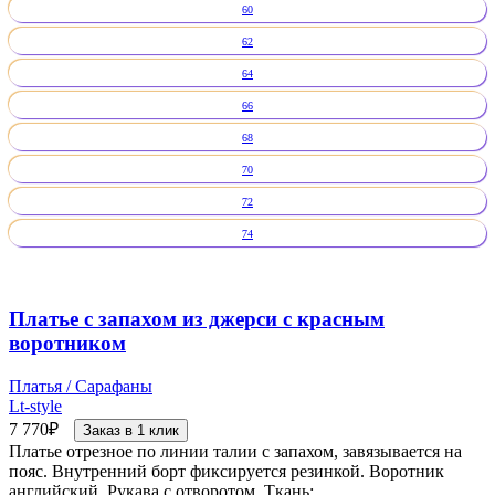
60
62
64
66
68
70
72
74
Платье с запахом из джерси с красным
воротником
Платья / Сарафаны
Lt-style
7 770
₽
Заказ в 1 клик
Платье отрезное по линии талии с запахом, завязывается на
пояс. Внутренний борт фиксируется резинкой. Воротник
английский. Рукава с отворотом. Ткань: