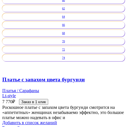
60
62
64
66
68
70
72
74
Платье с запахом цвета бургунди
Платья / Сарафаны
Lt-style
7 770
₽
Заказ в 1 клик
Роскошное платье с запахом цвета бургунди смотрится на
«аппетитных» женщинах незабываемо эффектно, это большое
платье можно надевать в офис и
Добавить в список желаний