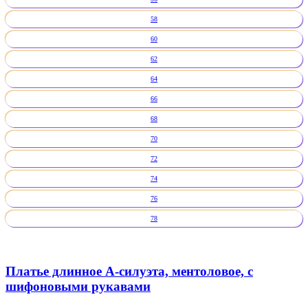
58
60
62
64
66
68
70
72
74
76
78
Платье длинное А-силуэта, ментоловое, с
шифоновыми рукавами