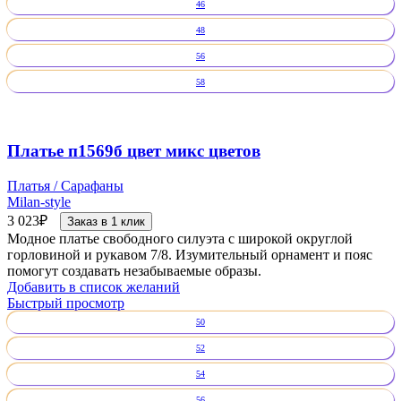
46
48
56
58
Платье п1569б цвет микс цветов
Платья / Сарафаны
Milan-style
3 023
₽
Заказ в 1 клик
Модное платье свободного силуэта с широкой округлой
горловиной и рукавом 7/8. Изумительный орнамент и пояс
помогут создавать незабываемые образы.
Добавить в список желаний
Быстрый просмотр
50
52
54
56