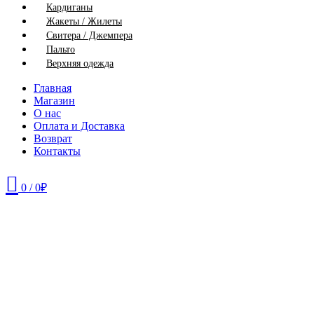
Кардиганы
Жакеты / Жилеты
Свитера / Джемпера
Пальто
Верхняя одежда
Главная
Магазин
О нас
Оплата и Доставка
Возврат
Контакты
0
/
0
₽
50
52
56