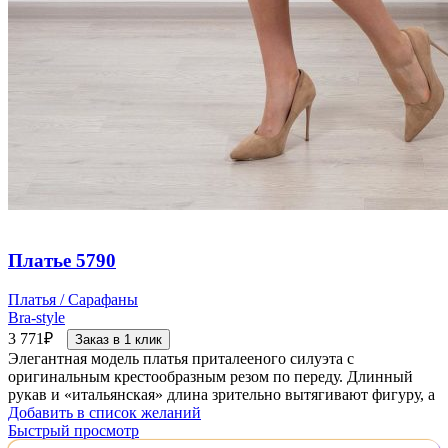
Платье 5790
Платья / Сарафаны
Bra-style
3 771
₽
Заказ в 1 клик
Элегантная модель платья приталееного силуэта с
оригинальным крестообразным резом по переду. Длинный
рукав и «итальянская» длина зрительно вытягивают фигуру, а
Добавить в список желаний
Быстрый просмотр