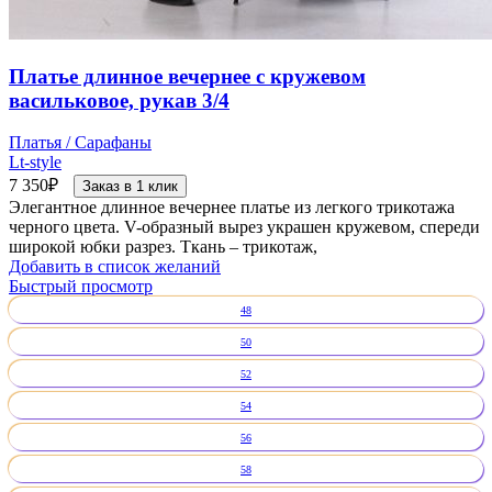
Платье длинное вечернее с кружевом
васильковое, рукав 3/4
Платья / Сарафаны
Lt-style
7 350
₽
Заказ в 1 клик
Элегантное длинное вечернее платье из легкого трикотажа
черного цвета. V-образный вырез украшен кружевом, спереди
широкой юбки разрез. Ткань – трикотаж,
Добавить в список желаний
Быстрый просмотр
48
50
52
54
56
58