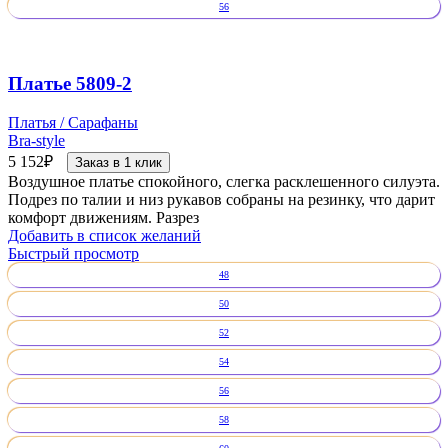
56
Платье 5809-2
Платья / Сарафаны
Bra-style
5 152
₽
Заказ в 1 клик
Воздушное платье спокойного, слегка расклешенного силуэта.
Подрез по талии и низ рукавов собраны на резинку, что дарит
комфорт движениям. Разрез
Добавить в список желаний
Быстрый просмотр
48
50
52
54
56
58