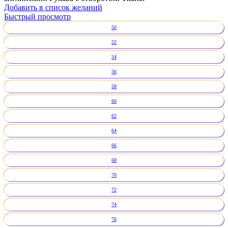
Добавить в список желаний
Быстрый просмотр
50
52
54
56
58
60
62
64
66
68
70
72
74
76