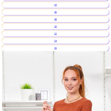
44
46
48
50
52
54
56