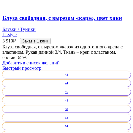
Блуза свободная, с вырезом «карэ», цвет хаки
Блузки / Туники
Lt-style
3 910
₽
Заказ в 1 клик
Блуза свободная, с вырезом «карэ» из однотонного крепа с
эластаном. Рукав длиной 3/4. Ткань – креп с эластаном,
состав: 65%
Добавить в список желаний
Быстрый просмотр
42
44
46
48
50
52
54