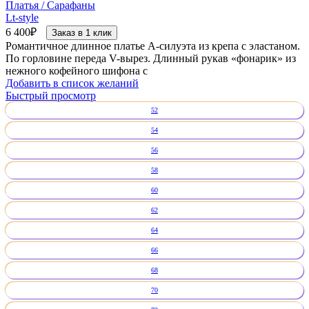
Платья / Сарафаны
Lt-style
6 400
₽
Заказ в 1 клик
Романтичное длинное платье А-силуэта из крепа с эластаном.
По горловине переда V-вырез. Длинный рукав «фонарик» из
нежного кофейного шифона с
Добавить в список желаний
Быстрый просмотр
52
54
56
58
60
62
64
66
68
70