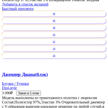
Добавить в список желаний
Быстрый просмотр
44
46
48
50
52
54
56
Джемпер Диана(блэк)
Блузки / Туники
Diol-style
3 090
₽
Заказ в 1 клик
Модель выполнена из трикотажного полотна с люрексом
Состав:Полиэстер 97%,Эластан 3% Очаровательный джемпер
с V-образным вырезом идеальное решение на любой случай,в