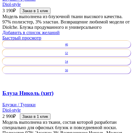
Diol-style
3 190
₽
Заказ в 1 клик
Модель выполнена из блузочной ткани высокого качества.
97% полиэстер, 3% эластан. Возвращение любимой модели от
Diolche. Блузка продуманного и универсального
Добавить в список желаний
Быстрый просмотр
46
52
54
56
Блуза Николь (хит)
Блузки / Туники
Diol-style
2 990
₽
Заказ в 1 клик
Модель выполнена из ткани, состав которой разработан
специально для офисных блузок и повседневной носки.
Полиэстер 97%,Эластан 3% Возвращение Николь. Модная