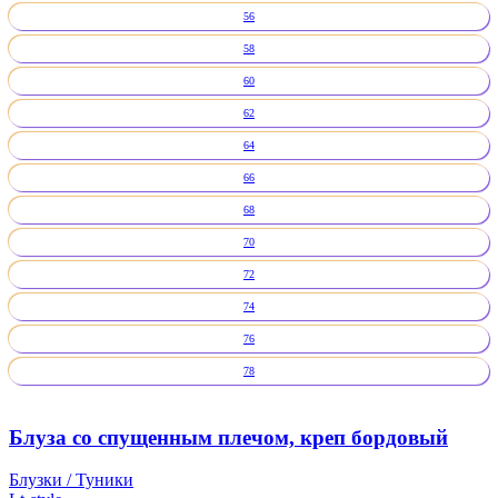
56
58
60
62
64
66
68
70
72
74
76
78
Блуза со спущенным плечом, креп бордовый
Блузки / Туники