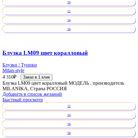
50
52
54
56
Блузка LM09 цвет коралловый
Блузки / Туники
Milan-style
4 310
₽
Заказ в 1 клик
Блузка LM09 цвет коралловый МОДЕЛЬ , производитель
MILANIKA, Страна РОССИЯ
Добавить в список желаний
Быстрый просмотр
52
54
56
58