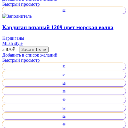
Быстрый просмотр
62
Кардиган вязаный 1209 цвет морская волна
Кардиганы
Milan-style
3 870
₽
Заказ в 1 клик
Добавить в список желаний
Быстрый просмотр
52
54
56
58
60
62
64
66