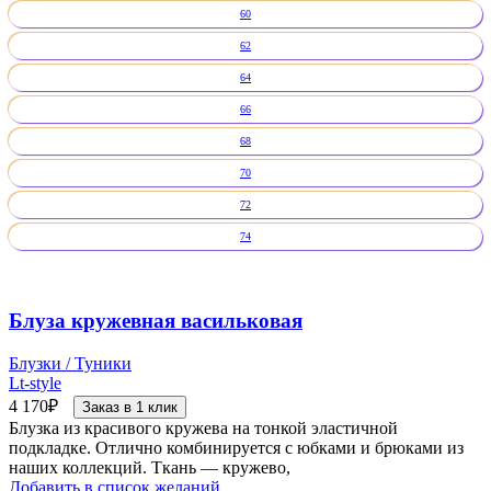
60
62
64
66
68
70
72
74
Блуза кружевная васильковая
Блузки / Туники
Lt-style
4 170
₽
Заказ в 1 клик
Блузка из красивого кружева на тонкой эластичной
подкладке. Отлично комбинируется с юбками и брюками из
наших коллекций. Ткань — кружево,
Добавить в список желаний