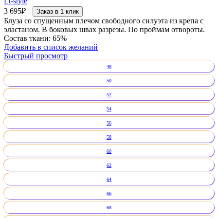
Lt-style
3 695
₽
Заказ в 1 клик
Блуза со спущенным плечом свободного силуэта из крепа с
эластаном. В боковых швах разрезы. По проймам отвороты.
Состав ткани: 65%
Добавить в список желаний
Быстрый просмотр
48
50
52
54
56
58
60
62
64
66
68