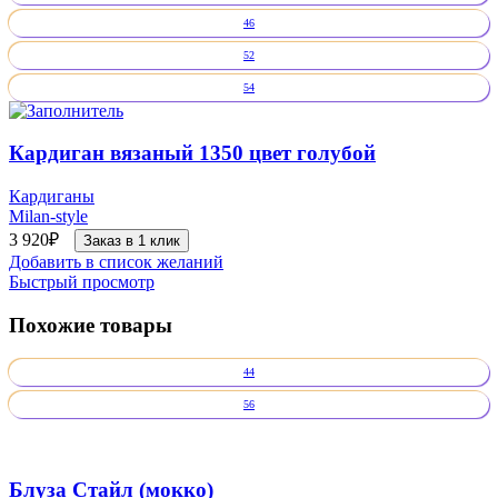
46
52
54
Кардиган вязаный 1350 цвет голубой
Кардиганы
Milan-style
3 920
₽
Заказ в 1 клик
Добавить в список желаний
Быстрый просмотр
Похожие товары
44
56
Блуза Стайл (мокко)