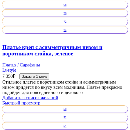
68
70
72
74
Платье креп с асимметричным низом и
воротником стойка, зеленое
Платья / Сарафаны
Lt-style
7 350
₽
Заказ в 1 клик
Стильное платье с воротником стойка и асимметричным
низом придется по вкусу всем модницам. Платье прекрасно
подойдет для повседневного и делового
Добавить в список желаний
Быстрый просмотр
50
52
54