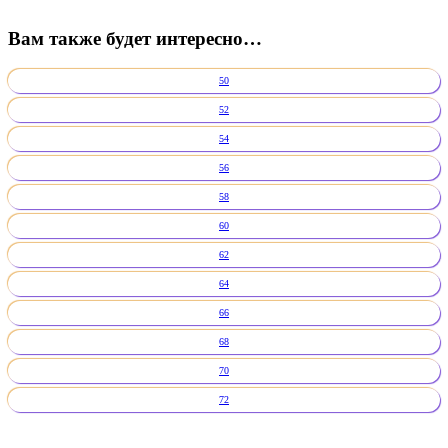
Вам также будет интересно…
50
52
54
56
58
60
62
64
66
68
70
72