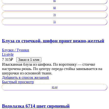
66
68
70
72
Блуза со стоечкой, шифон принт нежно-желтый
Блузки / Туники
Lt-style
7 315
₽
Заказ в 1 клик
Изысканная блуза из шифона. По воротнику — стоечке
настрочена рюшь. По центру переда стойка завязывается на
шнурочки из основной ткани.
Добавить в список желаний
Быстрый просмотр
42-44
Водолазка 6714 цвет сиреневый