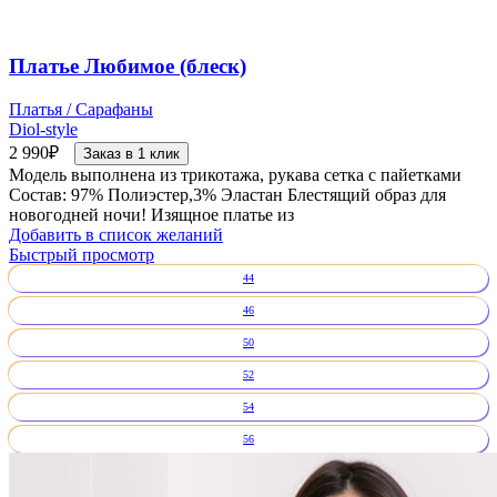
Платье Любимое (блеск)
Платья / Сарафаны
Diol-style
2 990
₽
Заказ в 1 клик
Модель выполнена из трикотажа, рукава сетка с пайетками
Состав: 97% Полиэстер,3% Эластан Блестящий образ для
новогодней ночи! Изящное платье из
Добавить в список желаний
Быстрый просмотр
44
46
50
52
54
56