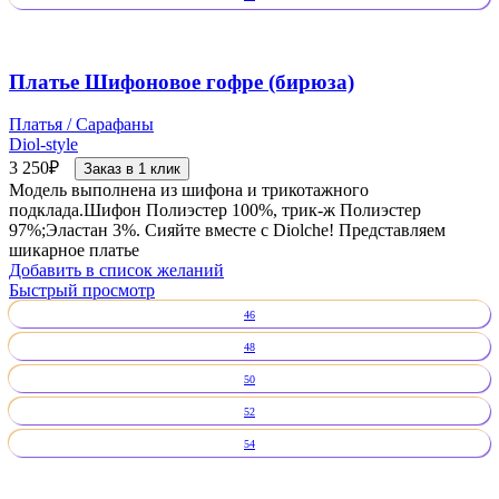
Платье Шифоновое гофре (бирюза)
Платья / Сарафаны
Diol-style
3 250
₽
Заказ в 1 клик
Модель выполнена из шифона и трикотажного
подклада.Шифон Полиэстер 100%, трик-ж Полиэстер
97%;Эластан 3%. Сияйте вместе с Diolche! Представляем
шикарное платье
Добавить в список желаний
Быстрый просмотр
46
48
50
52
54