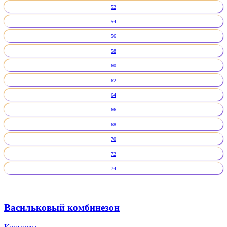
52
54
56
58
60
62
64
66
68
70
72
74
Васильковый комбинезон