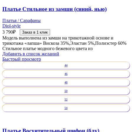
Платье Стильное из замши (синий, нью)
Платья / Сарафаны
Diol-style
3 790
₽
Заказ в 1 клик
Модель выполнена из замши на трикотажной основе и
трикотажа «лапша» Вискоза 35%,Эластан 5%,Полиэстер 60%
Стильное платье модного бежевого цвета из
Добавить в список желаний
Быстрый просмотр
44
46
48
50
52
54
Платье Восхитительный шифон (блу)