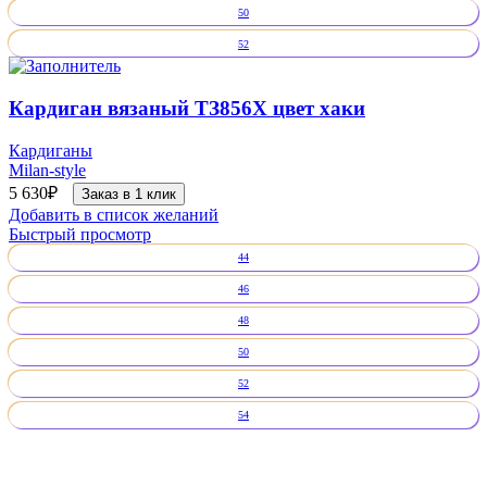
50
52
Кардиган вязаный ТЗ856Х цвет хаки
Кардиганы
Milan-style
5 630
₽
Заказ в 1 клик
Добавить в список желаний
Быстрый просмотр
44
46
48
50
52
54