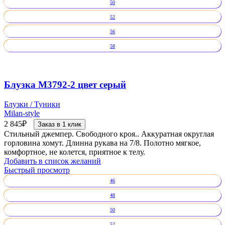
50
52
56
58
Блузка М3792-2 цвет серый
Блузки / Туники
Milan-style
2 845
₽
Заказ в 1 клик
Стильный джемпер. Свободного кроя.. Аккуратная округлая
горловина хомут. Длинна рукава на 7/8. Полотно мягкое,
комфортное, не колется, приятное к телу.
Добавить в список желаний
Быстрый просмотр
46
48
50
52