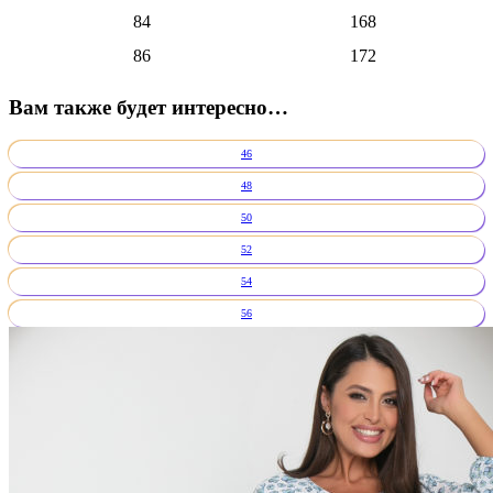
84
168
86
172
Вам также будет интересно…
46
48
50
52
54
56