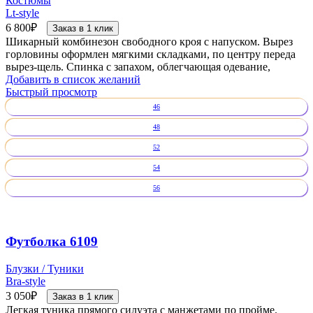
Костюмы
Lt-style
6 800
₽
Заказ в 1 клик
Шикарный комбинезон свободного кроя с напуском. Вырез
горловины оформлен мягкими складками, по центру переда
вырез-щель. Спинка с запахом, облегчающая одевание,
Добавить в список желаний
Быстрый просмотр
46
48
52
54
56
Футболка 6109
Блузки / Туники
Bra-style
3 050
₽
Заказ в 1 клик
Легкая туника прямого силуэта с манжетами по пройме.