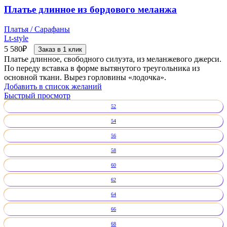
Платье длинное из бордового меланжа
Платья / Сарафаны
Lt-style
5 580
₽
Заказ в 1 клик
Платье длинное, свободного силуэта, из меланжевого джерси.
По переду вставка в форме вытянутого треугольника из
основной ткани. Вырез горловины «лодочка».
Добавить в список желаний
Быстрый просмотр
52
54
56
58
60
62
64
66
68