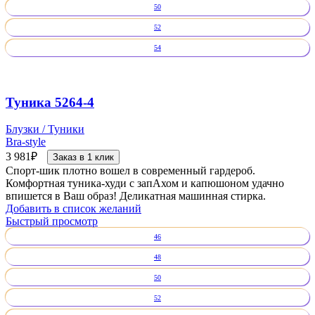
50
52
54
Туника 5264-4
Блузки / Туники
Bra-style
3 981
₽
Заказ в 1 клик
Спорт-шик плотно вошел в современный гардероб.
Комфортная туника-худи с запАхом и капюшоном удачно
впишется в Ваш образ! Деликатная машинная стирка.
Добавить в список желаний
Быстрый просмотр
46
48
50
52