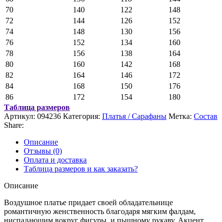
70
140
122
148
72
144
126
152
74
148
130
156
76
152
134
160
78
156
138
164
80
160
142
168
82
164
146
172
84
168
150
176
86
172
154
180
Таблица размеров
Артикул:
094236
Категория:
Платья / Сарафаны
Метка:
Состав
Share:
Описание
Отзывы (0)
Оплата и доставка
Таблица размеров и как заказать?
Описание
Воздушное платье придает своей обладательнице
романтичную женственность благодаря мягким фалдам,
ниспадающим вокруг фигуры, и пышному рукаву. Акцент