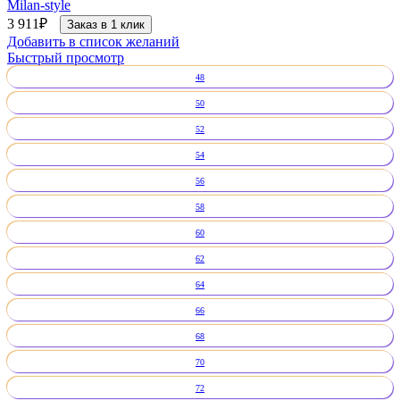
Milan-style
3 911
₽
Заказ в 1 клик
Добавить в список желаний
Быстрый просмотр
48
50
52
54
56
58
60
62
64
66
68
70
72