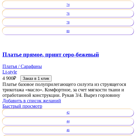
74
76
78
80
Платье прямое, принт серо-бежевый
Платья / Сарафаны
Lt-style
4 900
₽
Заказ в 1 клик
Платье базовое полуприлегающего силуэта из струящегося
трикотажа «масло». Комфортное, за счет мягкости ткани и
отработанной конструкции. Рукав 3/4. Вырез горловину
Добавить в список желаний
Быстрый просмотр
42
44
46