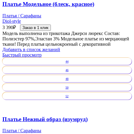
Платье Модельное (блеск, красное)
Платья / Сарафаны
Diol-style
3 390
₽
Заказ в 1 клик
Модель выполнена из трикотажа Джерси люрекс Состав:
Полиэстер 97%,Эластан 3% Модельное платье из мерцающей
ткани! Перед платья цельнокроеный с декоративной
Добавить в список желаний
Быстрый просмотр
44
46
48
50
52
Платье Нежный образ (изумруд)
Платья / Сарафаны