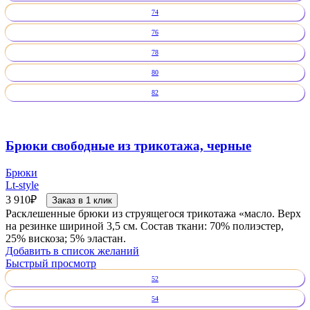
74
76
78
80
82
Брюки свободные из трикотажа, черные
Брюки
Lt-style
3 910
₽
Заказ в 1 клик
Расклешенные брюки из струящегося трикотажа «масло. Верх
на резинке шириной 3,5 см. Состав ткани: 70% полиэстер,
25% вискоза; 5% эластан.
Добавить в список желаний
Быстрый просмотр
52
54