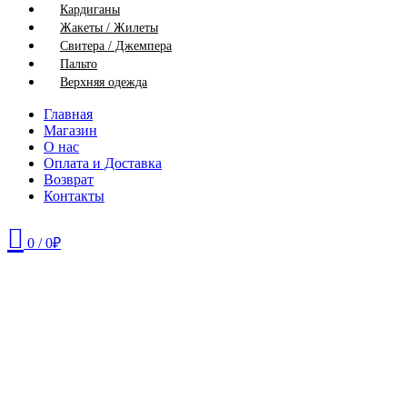
Кардиганы
Жакеты / Жилеты
Свитера / Джемпера
Пальто
Верхняя одежда
Главная
Магазин
О нас
Оплата и Доставка
Возврат
Контакты
0
/
0
₽
48
54
56