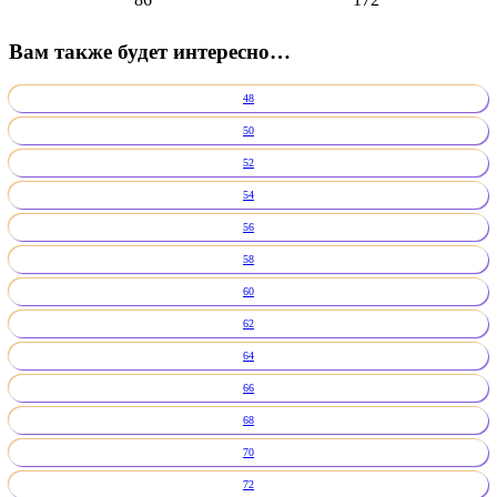
Вам также будет интересно…
48
50
52
54
56
58
60
62
64
66
68
70
72