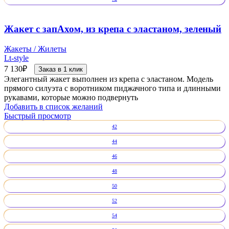
Жакет с запАхом, из крепа с эластаном, зеленый
Жакеты / Жилеты
Lt-style
7 130
₽
Заказ в 1 клик
Элегантный жакет выполнен из крепа с эластаном. Модель
прямого силуэта с воротником пиджачного типа и длинными
рукавами, которые можно подвернуть
Добавить в список желаний
Быстрый просмотр
42
44
46
48
50
52
54