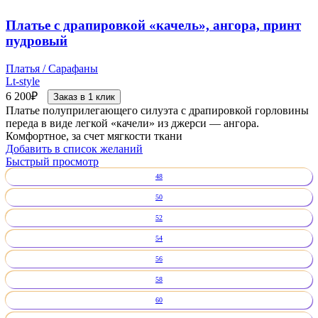
Платье с драпировкой «качель», ангора, принт
пудровый
Платья / Сарафаны
Lt-style
6 200
₽
Заказ в 1 клик
Платье полуприлегающего силуэта с драпировкой горловины
переда в виде легкой «качели» из джерси — ангора.
Комфортное, за счет мягкости ткани
Добавить в список желаний
Быстрый просмотр
48
50
52
54
56
58
60