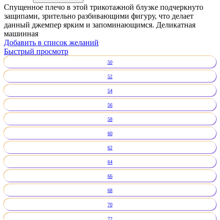
Спущенное плечо в этой трикотажной блузке подчеркнуто
защипами, зрительно разбивающими фигуру, что делает
данный джемпер ярким и запоминающимся. Деликатная
машинная
Добавить в список желаний
Быстрый просмотр
50
52
54
56
58
60
62
64
66
68
70
72