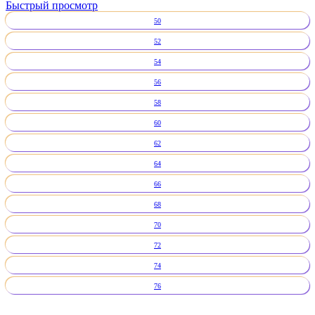
Быстрый просмотр
50
52
54
56
58
60
62
64
66
68
70
72
74
76