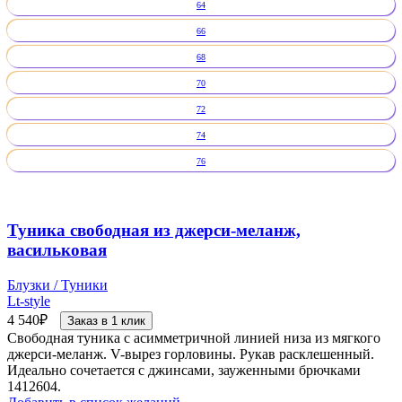
64
66
68
70
72
74
76
Туника свободная из джерси-меланж,
васильковая
Блузки / Туники
Lt-style
4 540
₽
Заказ в 1 клик
Свободная туника с асимметричной линией низа из мягкого
джерси-меланж. V-вырез горловины. Рукав расклешенный.
Идеально сочетается с джинсами, зауженными брючками
1412604.