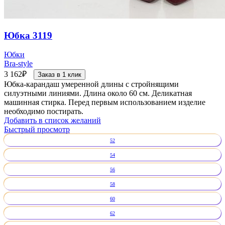
Юбка 3119
Юбки
Bra-style
3 162
₽
Заказ в 1 клик
Юбка-карандаш умеренной длины с стройнящими
силуэтными линиями. Длина около 60 см. Деликатная
машинная стирка. Перед первым использованием изделие
необходимо постирать.
Добавить в список желаний
Быстрый просмотр
52
54
56
58
60
62