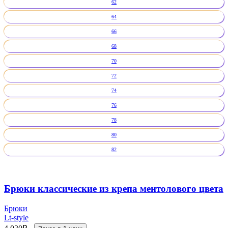
62
64
66
68
70
72
74
76
78
80
82
Брюки классические из крепа ментолового цвета
Брюки
Lt-style