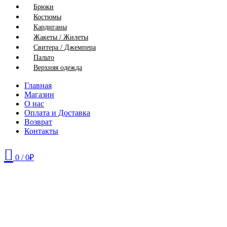
Брюки
Костюмы
Кардиганы
Жакеты / Жилеты
Свитера / Джемпера
Пальто
Верхняя одежда
Главная
Магазин
О нас
Оплата и Доставка
Возврат
Контакты
0
/
0
₽
46
48
50
52