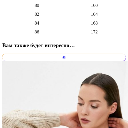
80
160
82
164
84
168
86
172
Вам также будет интересно…
46