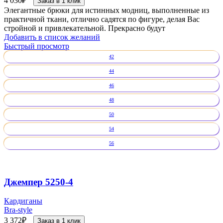
4 030
₽
Заказ в 1 клик
Элегантные брюки для истинных модниц, выполненные из
практичной ткани, отлично садятся по фигуре, делая Вас
стройной и привлекательной. Прекрасно будут
Добавить в список желаний
Быстрый просмотр
42
44
46
48
50
54
56
Джемпер 5250-4
Кардиганы
Bra-style
3 372
₽
Заказ в 1 клик