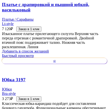
Платье с драпировкой и пышной юбкой,
васильковый
Платья / Сарафаны
Lt-style
7 120
₽
Заказ в 1 клик
Изысканное платье прилегающего силуэта Верхняя часть
переда отрезная с романтичной драпировкой. Двойной
втачной пояс поддерживает талию. Нижняя часть
расклешенная. Линия
Добавить в список желаний
Быстрый просмотр
42
Юбка 3197
Юбки
Bra-style
3 273
₽
Заказ в 1 клик
Классическая юбка-карандаш подойдет для составления
базового гардероба. Функциональные карманы обеспечивают