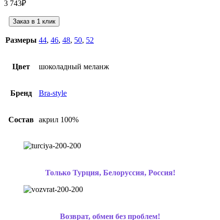
3 743
₽
Заказ в 1 клик
Размеры
44
,
46
,
48
,
50
,
52
Цвет
шоколадный меланж
Бренд
Bra-style
Состав
акрил 100%
Только Турция, Белоруссия, Россия!
Возврат, обмен без проблем!