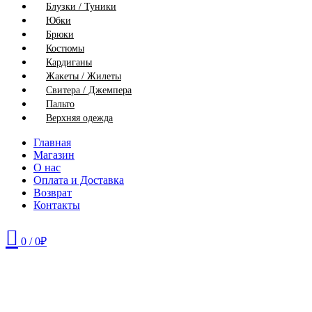
Блузки / Туники
Юбки
Брюки
Костюмы
Кардиганы
Жакеты / Жилеты
Свитера / Джемпера
Пальто
Верхняя одежда
Главная
Магазин
О нас
Оплата и Доставка
Возврат
Контакты
0
/
0
₽
44
46
48