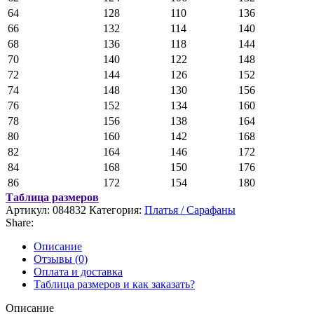
64
128
110
136
66
132
114
140
68
136
118
144
70
140
122
148
72
144
126
152
74
148
130
156
76
152
134
160
78
156
138
164
80
160
142
168
82
164
146
172
84
168
150
176
86
172
154
180
Таблица размеров
Артикул:
084832
Категория:
Платья / Сарафаны
Share:
Описание
Отзывы (0)
Оплата и доставка
Таблица размеров и как заказать?
Описание