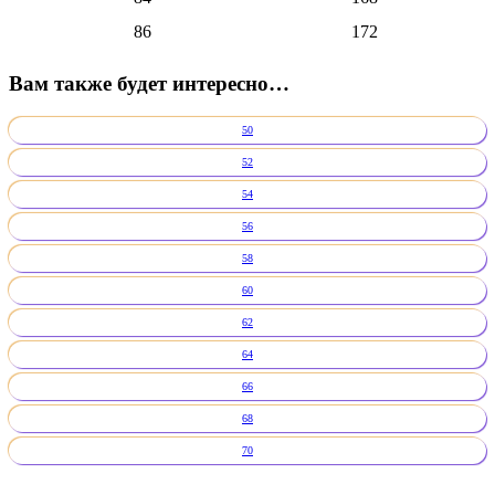
86
172
Вам также будет интересно…
50
52
54
56
58
60
62
64
66
68
70