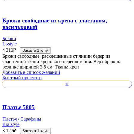
Брюки свободные из крепа с эластаном,
васильковый
Брюки
Lt-style
4 310
₽
Заказ в 1 клик
Брюки свободные, расклешенные от линии бедер из
эластичной ткани крепового переплетения. Верх брюк на
резинке шириной 3,5 см. Ткань: креп
Добавить в список желаний
Быстрый просмотр
52
Платье 5805
Платья / Сарафаны
Bra-style
3 127
₽
Заказ в 1 клик