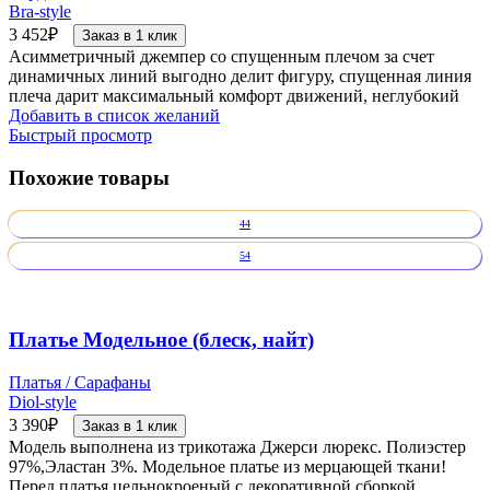
Bra-style
3 452
₽
Заказ в 1 клик
Асимметричный джемпер со спущенным плечом за счет
динамичных линий выгодно делит фигуру, спущенная линия
плеча дарит максимальный комфорт движений, неглубокий
Добавить в список желаний
Быстрый просмотр
Похожие товары
44
54
Платье Модельное (блеск, найт)
Платья / Сарафаны
Diol-style
3 390
₽
Заказ в 1 клик
Модель выполнена из трикотажа Джерси люрекс. Полиэстер
97%,Эластан 3%. Модельное платье из мерцающей ткани!
Перед платья цельнокроеный с декоративной сборкой