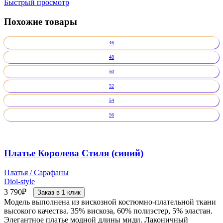
Быстрый просмотр
Похожие товары
46
48
50
52
54
56
Платье Королева Стиля (синий)
Платья / Сарафаны
Diol-style
3 790
₽
Заказ в 1 клик
Модель выполнена из вискозной костюмно-плательной ткани
высокого качества. 35% вискоза, 60% полиэстер, 5% эластан.
Элегантное платье модной длины миди. Лаконичный