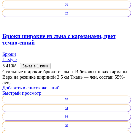
70
72
Брюки широкие из льна с карманами, цвет
темно-синий
Брюки
Lt-style
5 410
₽
Заказ в 1 клик
Стильные широкие брюки из льна. В боковых швах карманы.
Верх на резинке шириной 3,5 см Ткань — лен, состав: 55%-
лен,
Добавить в список желаний
Быстрый просмотр
52
54
56
58