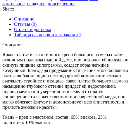
коктельное
,
нарядное
,
повседневное
Share:
Описание
Отзывы (0)
Оплата и доставка
Таблица размеров и как заказать?
Описание
Яркое платье из эластичного крепа большого размера станет
отличным подарком пышной даме, оно позволит ей визуально
скинуть лишние килограммы, создаст образ легкий и
воздушный. Благодаря продуманности фасона этого большого
платья любая женщина нестандартной комплекции сможет
выглядеть стройнее и изящнее, такое платье большого размера
насыщенно-глубокого оттенка придаст ей недостающей,
порой, смелости и уверенности в себе. Это платье –
воплощение стиля, женственности и современной моды, оно
мягко облегает фигуру и демонстрирует всю аппетитность и
прелесть женской красоты.
Ткань – креп с эластаном, состав: 65% вискоза, 25%
полиэстер, 10% эластан