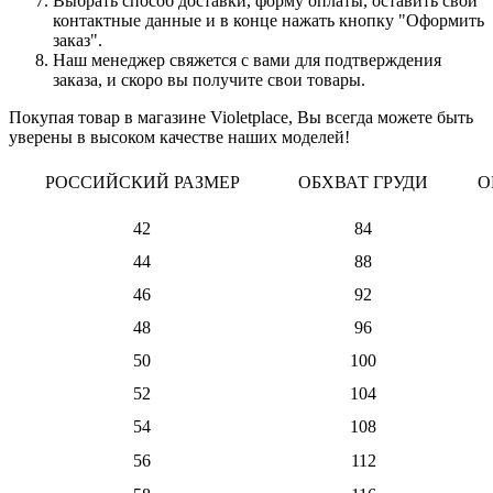
Выбрать способ доставки, форму оплаты, оставить свои
контактные данные и в конце нажать кнопку "Оформить
заказ".
Наш менеджер свяжется с вами для подтверждения
заказа, и скоро вы получите свои товары.
Покупая товар в магазине Violetplace, Вы всегда можете быть
уверены в высоком качестве наших моделей!
РОССИЙСКИЙ РАЗМЕР
ОБХВАТ ГРУДИ
О
42
84
44
88
46
92
48
96
50
100
52
104
54
108
56
112