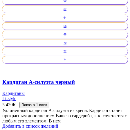
60
62
64
66
68
70
72
74
Кардиган А-силуэта черный
Кардиганы
Lt-style
5 420
₽
Заказ в 1 клик
Удлиненный кардиган А-силуэта из крепа. Кардиган станет
прекрасным дополнением Вашего гардероба, т. к. сочетается с
любым его элементом. В нем
Добавить в список желаний