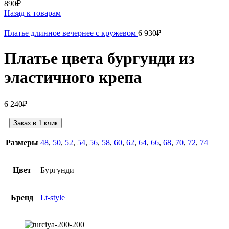
890
₽
Назад к товарам
Платье длинное вечернее с кружевом
6 930
₽
Платье цвета бургунди из
эластичного крепа
6 240
₽
Заказ в 1 клик
Размеры
48
,
50
,
52
,
54
,
56
,
58
,
60
,
62
,
64
,
66
,
68
,
70
,
72
,
74
Цвет
Бургунди
Бренд
Lt-style