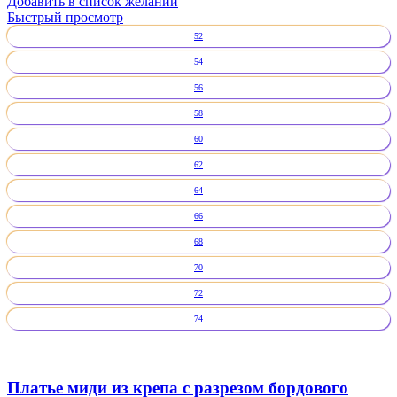
Добавить в список желаний
Быстрый просмотр
52
54
56
58
60
62
64
66
68
70
72
74
Платье миди из крепа с разрезом бордового