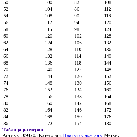
50
100
82
108
52
104
86
112
54
108
90
116
56
112
94
120
58
116
98
124
60
120
102
128
62
124
106
132
64
128
110
136
66
132
114
140
68
136
118
144
70
140
122
148
72
144
126
152
74
148
130
156
76
152
134
160
78
156
138
164
80
160
142
168
82
164
146
172
84
168
150
176
86
172
154
180
Таблица размеров
Артикул:
094203
Категория:
Платья / Сарафаны
Метки: