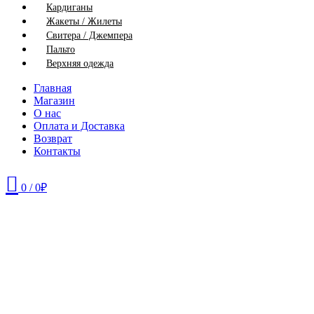
Кардиганы
Жакеты / Жилеты
Свитера / Джемпера
Пальто
Верхняя одежда
Главная
Магазин
О нас
Оплата и Доставка
Возврат
Контакты
0
/
0
₽
48
50
52
54
56
58