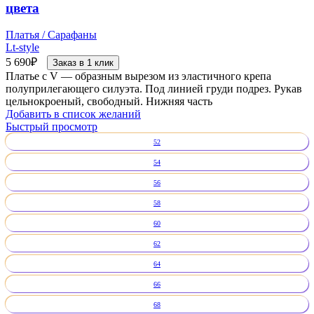
цвета
Платья / Сарафаны
Lt-style
5 690
₽
Заказ в 1 клик
Платье с V — образным вырезом из эластичного крепа
полуприлегающего силуэта. Под линией груди подрез. Рукав
цельнокроеный, свободный. Нижняя часть
Добавить в список желаний
Быстрый просмотр
52
54
56
58
60
62
64
66
68