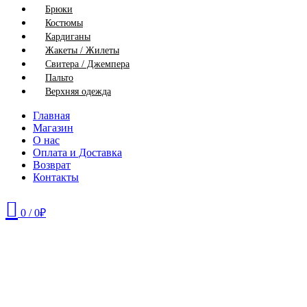
Брюки
Костюмы
Кардиганы
Жакеты / Жилеты
Свитера / Джемпера
Пальто
Верхняя одежда
Главная
Магазин
О нас
Оплата и Доставка
Возврат
Контакты
0
/
0
₽
52
54
56
58