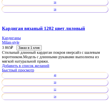
56
58
Кардиган вязаный 1202 цвет лиловый
Кардиганы
Milan-style
3 865
₽
Заказ в 1 клик
Стильный длинный кардиган покроя оверсайз с шалевым
воротником.Модель с длинными рукавами выполнена из
мягкой натуральной пряжи.
Добавить в список желаний
Быстрый просмотр
48
50
52
54