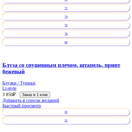
72
74
76
78
80
Блуза со спущенным плечом, штапель, принт
бежевый
Блузки / Туники
Lt-style
3 850
₽
Заказ в 1 клик
Добавить в список желаний
Быстрый просмотр
42
52