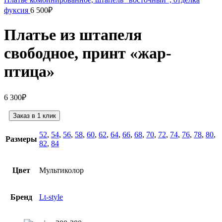
фуксия
6 500
₽
Платье из штапеля
свободное, принт «жар-
птица»
6 300
₽
Заказ в 1 клик
52
,
54
,
56
,
58
,
60
,
62
,
64
,
66
,
68
,
70
,
72
,
74
,
76
,
78
,
80
,
Размеры
82
,
84
Цвет
Мультиколор
Бренд
Lt-style