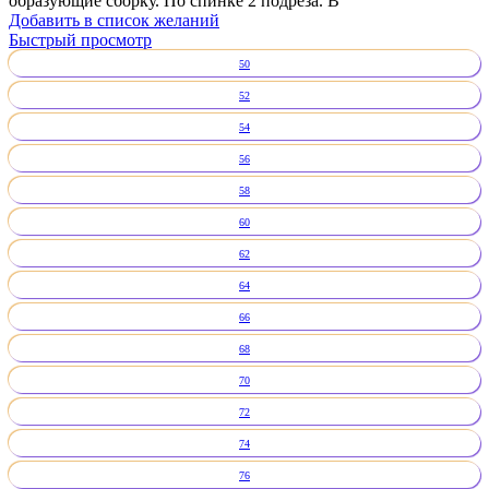
образующие сборку. По спинке 2 подреза. В
Добавить в список желаний
Быстрый просмотр
50
52
54
56
58
60
62
64
66
68
70
72
74
76