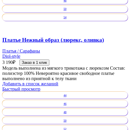
48
50
54
Платье Нежный образ (люрекс, оливка)
Платья / Сарафаны
Diol-style
3 190
₽
Заказ в 1 клик
Модель выполнена из мягкого трикотажа с люрексом Состав:
полиэстер 100% Невероятно красивое свободное платье
выполнено из приятной к телу ткани
Добавить в список желаний
Быстрый просмотр
44
46
48
50
52