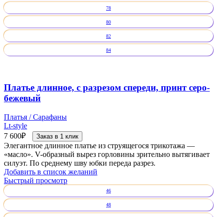
78
80
82
84
Платье длинное, с разрезом спереди, принт серо-
бежевый
Платья / Сарафаны
Lt-style
7 600
₽
Заказ в 1 клик
Элегантное длинное платье из струящегося трикотажа —
«масло». V-образный вырез горловины зрительно вытягивает
силуэт. По среднему шву юбки переда разрез.
Добавить в список желаний
Быстрый просмотр
46
48