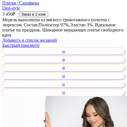
Платья / Сарафаны
Diol-style
3 450
₽
Заказ в 1 клик
Модель выполнена из мягкого трикотажного полотна с
люрексом. Состав:Полиэстер 97%,Эластан 3%. Идеальное
платье на праздник. Шикарное мерцающее платье свободного
кроя
Добавить в список желаний
Быстрый просмотр
44
46
48
50
52
54