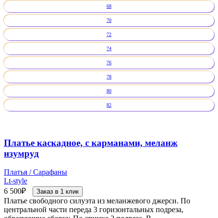
68
70
72
74
76
78
80
82
Платье каскадное, с карманами, меланж
изумруд
Платья / Сарафаны
Lt-style
6 500
₽
Заказ в 1 клик
Платье свободного силуэта из меланжевого джерси. По
центральной части переда 3 горизонтальных подреза,