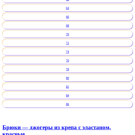
64
66
68
70
72
74
76
78
80
82
84
86
Брюки — джогеры из крепа с эластаном,
красные