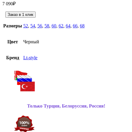
7 090
₽
Заказ в 1 клик
Размеры
52
,
54
,
56
,
58
,
60
,
62
,
64
,
66
,
68
Цвет
Черный
Бренд
Lt-style
Только Турция, Белоруссия, Россия!