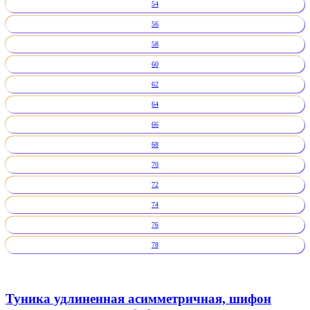
54
56
58
60
62
64
66
68
70
72
74
76
78
Туника удлиненная асимметричная, шифон