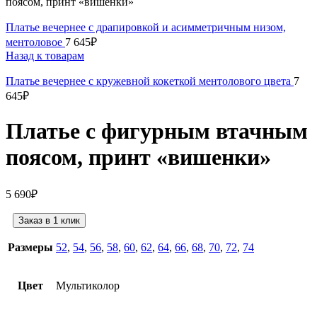
поясом, принт «вишенки»
Платье вечернее с драпировкой и асимметричным низом,
ментоловое
7 645
₽
Назад к товарам
Платье вечернее с кружевной кокеткой ментолового цвета
7
645
₽
Платье с фигурным втачным
поясом, принт «вишенки»
5 690
₽
Заказ в 1 клик
Размеры
52
,
54
,
56
,
58
,
60
,
62
,
64
,
66
,
68
,
70
,
72
,
74
Цвет
Мультиколор