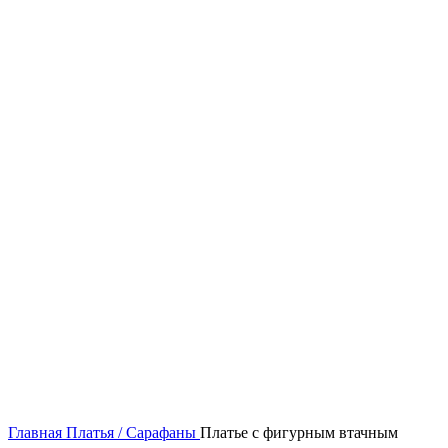
60
62
64
66
68
70
72
74
Нажмите, чтобы увеличить
Главная
Платья / Сарафаны
Платье с фигурным втачным