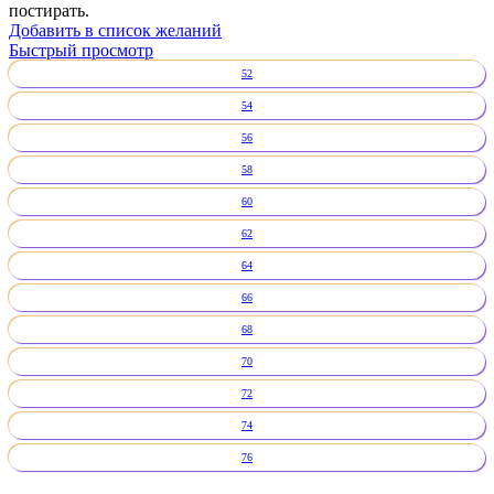
постирать.
Добавить в список желаний
Быстрый просмотр
52
54
56
58
60
62
64
66
68
70
72
74
76