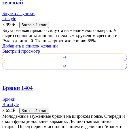
зеленый
Блузки / Туники
Lt-style
3 990
₽
Заказ в 1 клик
Блуза базовая прямого силуэта из меланжевого джерси. V-
вырез горловины дополнен нежным кружевом «реснички»
Рукав длинный. Ткань – трикотаж; состав: 65%
Добавить в список желаний
Быстрый просмотр
46
52
Брюки 1404
Брюки
Bra-style
3 654
₽
Заказ в 1 клик
Молодежные зауженные брюки на широком поясе. Спереди и
сзади функциональные карманы. Деликатная машинная
стирка. Перед первым использованием изделие необходимо