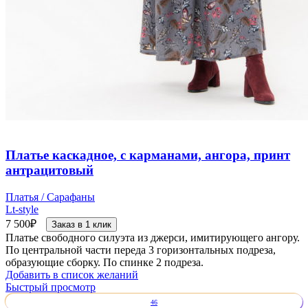
Платье каскадное, с карманами, ангора, принт
антрацитовый
Платья / Сарафаны
Lt-style
7 500
₽
Заказ в 1 клик
Платье свободного силуэта из джерси, имитирующего ангору.
По центральной части переда 3 горизонтальных подреза,
образующие сборку. По спинке 2 подреза.
Добавить в список желаний
Быстрый просмотр
46