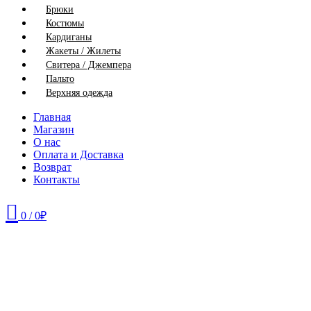
Брюки
Костюмы
Кардиганы
Жакеты / Жилеты
Свитера / Джемпера
Пальто
Верхняя одежда
Главная
Магазин
О нас
Оплата и Доставка
Возврат
Контакты
0
/
0
₽
52
54
56
58