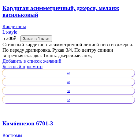
Кардиган асимметричный, джерси, меланж
васильковый
Кардиганы
Lt-style
5 200
₽
Заказ в 1 клик
Стильный кардиган с асимметричной линией низа из джерси.
По переду драпировка. Рукав 3/4. По центру спинки
встречная складка. Ткань: джерси-меланж,
Добавить в список желаний
Быстрый просмотр
46
48
50
52
Комбинезон 6701-3
Костюмы