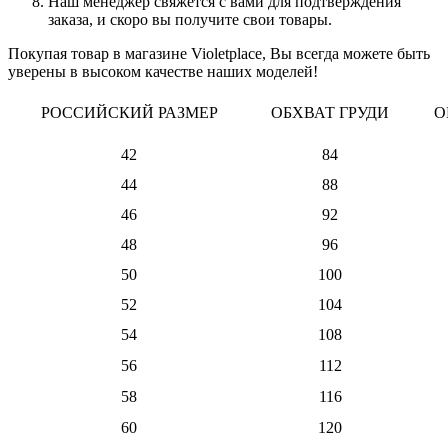
Наш менеджер свяжется с вами для подтверждения
заказа, и скоро вы получите свои товары.
Покупая товар в магазине Violetplace, Вы всегда можете быть
уверены в высоком качестве наших моделей!
РОССИЙСКИЙ РАЗМЕР
ОБХВАТ ГРУДИ
О
42
84
44
88
46
92
48
96
50
100
52
104
54
108
56
112
58
116
60
120