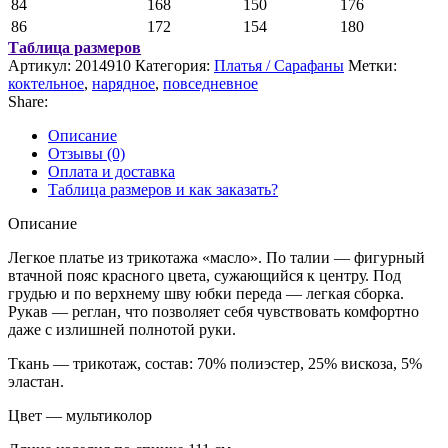
84
168
150
176
86
172
154
180
Таблица размеров
Артикул:
2014910
Категория:
Платья / Сарафаны
Метки:
коктельное
,
нарядное
,
повседневное
Share:
Описание
Отзывы (0)
Оплата и доставка
Таблица размеров и как заказать?
Описание
Легкое платье из трикотажа «масло». По талии — фигурный
втачной пояс красного цвета, сужающийся к центру. Под
грудью и по верхнему шву юбки переда — легкая сборка.
Рукав — реглан, что позволяет себя чувствовать комфортно
даже с излишней полнотой руки.
Ткань — трикотаж, состав: 70% полиэстер, 25% вискоза, 5%
эластан.
Цвет — мультиколор