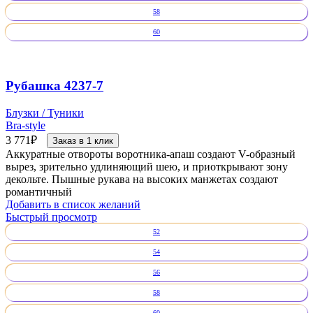
58
60
Рубашка 4237-7
Блузки / Туники
Bra-style
3 771
₽
Заказ в 1 клик
Аккуратные отвороты воротника-апаш создают V-образный
вырез, зрительно удлиняющий шею, и приоткрывают зону
декольте. Пышные рукава на высоких манжетах создают
романтичный
Добавить в список желаний
Быстрый просмотр
52
54
56
58
60