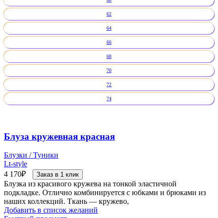
62
64
66
68
70
72
74
Блуза кружевная красная
Блузки / Туники
Lt-style
4 170
₽
Заказ в 1 клик
Блузка из красивого кружева на тонкой эластичной
подкладке. Отлично комбинируется с юбками и брюками из
наших коллекций. Ткань — кружево,
Добавить в список желаний