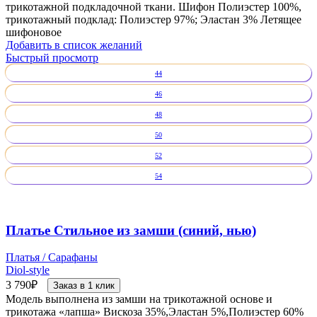
трикотажной подкладочной ткани. Шифон Полиэстер 100%,
трикотажный подклад: Полиэстер 97%; Эластан 3% Летящее
шифоновое
Добавить в список желаний
Быстрый просмотр
44
46
48
50
52
54
Платье Стильное из замши (синий, нью)
Платья / Сарафаны
Diol-style
3 790
₽
Заказ в 1 клик
Модель выполнена из замши на трикотажной основе и
трикотажа «лапша» Вискоза 35%,Эластан 5%,Полиэстер 60%