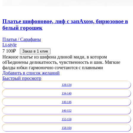
Платье шифоновое, лиф с запАхом, бирюзовое в
белый горошек
Платья / Сарафаны
Lt-style
7 100
₽
Заказ в 1 клик
Нежное платье из шифона длиной миди, в котором
обЪединены деликатность, чувственность и шик. Мягкие
фалды юбки гармонично сочетаются с плавными
Добавить в список желаний
Быстрый просмотр
128-134
134-140
140-146
146-152
152-158
158-164