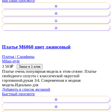
Быстрый просмотр
46
48
52
54
Платье М6060 цвет джинсовый
Платья / Сарафаны
Milan-style
3 503
₽
Заказ в 1 клик
Платье очень популярная модель в этом сезоне. Платье
свободного силуэта с классической округлой
горловиной,рукав 3/4. Современная и модная
модель.Идеально для
Добавить в список желаний
Быстрый просмотр
46
48