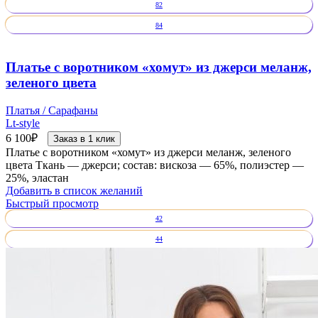
82
84
Платье с воротником «хомут» из джерси меланж,
зеленого цвета
Платья / Сарафаны
Lt-style
6 100
₽
Заказ в 1 клик
Платье с воротником «хомут» из джерси меланж, зеленого
цвета Ткань — джерси; состав: вискоза — 65%, полиэстер —
25%, эластан
Добавить в список желаний
Быстрый просмотр
42
44