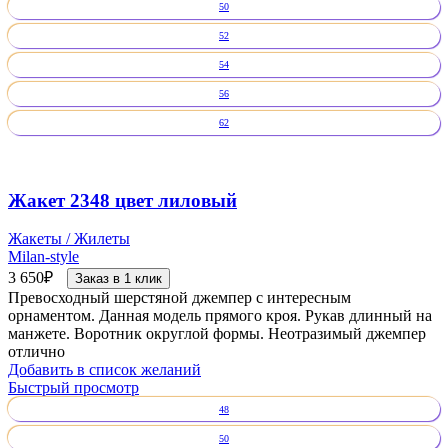
50
52
54
56
62
Жакет 2348 цвет лиловый
Жакеты / Жилеты
Milan-style
3 650
₽
Заказ в 1 клик
Превосходный шерстяной джемпер с интересным
орнаментом. Данная модель прямого кроя. Рукав длинный на
манжете. Воротник округлой формы. Неотразимый джемпер
отлично
Добавить в список желаний
Быстрый просмотр
48
50