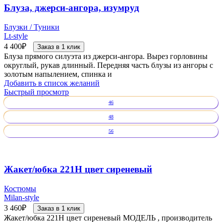
Блуза, джерси-ангора, изумруд
Блузки / Туники
Lt-style
4 400
₽
Заказ в 1 клик
Блуза прямого силуэта из джерси-ангора. Вырез горловины
округлый, рукав длинный. Передняя часть блузы из ангоры с
золотым напылением, спинка и
Добавить в список желаний
Быстрый просмотр
46
48
56
Жакет/юбка 221Н цвет сиреневый
Костюмы
Milan-style
3 460
₽
Заказ в 1 клик
Жакет/юбка 221Н цвет сиреневый МОДЕЛЬ , производитель