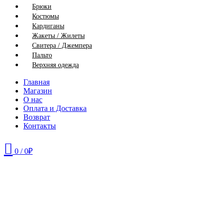
Брюки
Костюмы
Кардиганы
Жакеты / Жилеты
Свитера / Джемпера
Пальто
Верхняя одежда
Главная
Магазин
О нас
Оплата и Доставка
Возврат
Контакты
0
/
0
₽
46
48
50
52