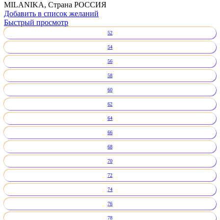
MILANIKA, Страна РОССИЯ
Добавить в список желаний
Быстрый просмотр
52
54
56
58
60
62
64
66
68
70
72
74
76
78