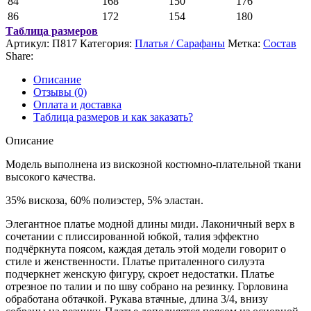
84
168
150
176
86
172
154
180
Таблица размеров
Артикул:
П817
Категория:
Платья / Сарафаны
Метка:
Состав
Share:
Описание
Отзывы (0)
Оплата и доставка
Таблица размеров и как заказать?
Описание
Модель выполнена из вискозной костюмно-плательной ткани
высокого качества.
35% вискоза, 60% полиэстер, 5% эластан.
Элегантное платье модной длины миди. Лаконичный верх в
сочетании с плиссированной юбкой, талия эффектно
подчёркнута поясом, каждая деталь этой модели говорит о
стиле и женственности. Платье приталенного силуэта
подчеркнет женскую фигуру, скроет недостатки. Платье
отрезное по талии и по шву собрано на резинку. Горловина
обработана обтачкой. Рукава втачные, длина 3/4, внизу