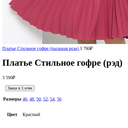
Платье Стильное гофре (пыльная роза)
3 790
₽
Платье Стильное гофре (рэд)
3 590
₽
Заказ в 1 клик
Размеры
46
,
48
,
50
,
52
,
54
,
56
Цвет
Красный