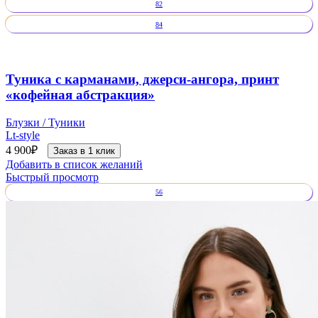
82
84
Туника с карманами, джерси-ангора, принт
«кофейная абстракция»
Блузки / Туники
Lt-style
4 900
₽
Заказ в 1 клик
Добавить в список желаний
Быстрый просмотр
56