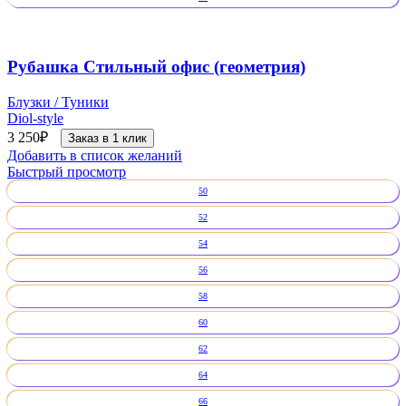
Рубашка Стильный офис (геометрия)
Блузки / Туники
Diol-style
3 250
₽
Заказ в 1 клик
Добавить в список желаний
Быстрый просмотр
50
52
54
56
58
60
62
64
66