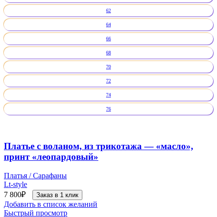
62
64
66
68
70
72
74
76
Платье с воланом, из трикотажа — «масло»,
принт «леопардовый»
Платья / Сарафаны
Lt-style
7 800
₽
Заказ в 1 клик
Добавить в список желаний
Быстрый просмотр