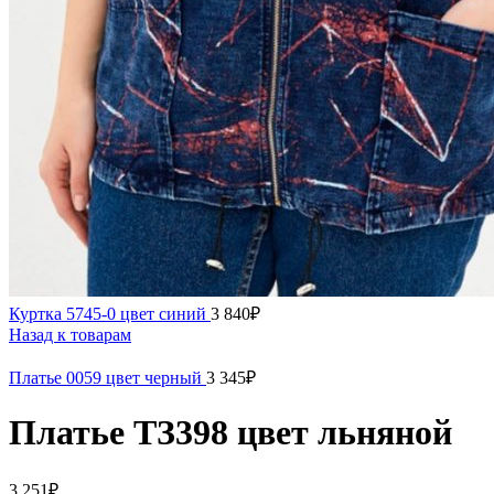
Куртка 5745-0 цвет синий
3 840
₽
Назад к товарам
Платье 0059 цвет черный
3 345
₽
Платье ТЗ398 цвет льняной
3 251
₽