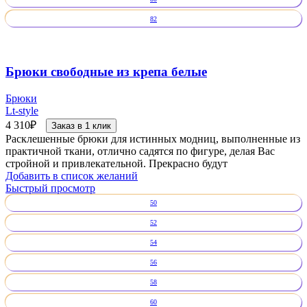
82
Брюки свободные из крепа белые
Брюки
Lt-style
4 310
₽
Заказ в 1 клик
Расклешенные брюки для истинных модниц, выполненные из
практичной ткани, отлично садятся по фигуре, делая Вас
стройной и привлекательной. Прекрасно будут
Добавить в список желаний
Быстрый просмотр
50
52
54
56
58
60