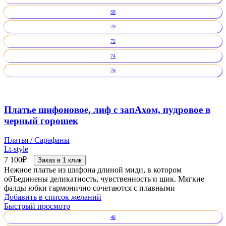
68
70
72
74
76
Платье шифоновое, лиф с запАхом, пудровое в
черный горошек
Платья / Сарафаны
Lt-style
7 100
₽
Заказ в 1 клик
Нежное платье из шифона длиной миди, в котором
обЪединены деликатность, чувственность и шик. Мягкие
фалды юбки гармонично сочетаются с плавными
Добавить в список желаний
Быстрый просмотр
48