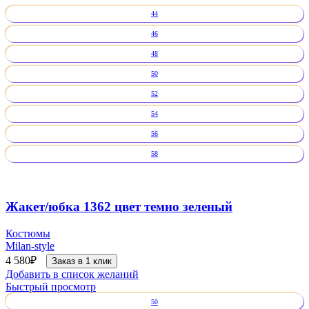
44
46
48
50
52
54
56
58
Жакет/юбка 1362 цвет темно зеленый
Костюмы
Milan-style
4 580
₽
Заказ в 1 клик
Добавить в список желаний
Быстрый просмотр
50