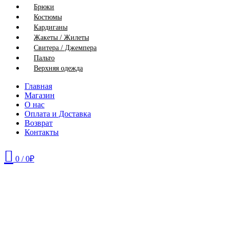
Брюки
Костюмы
Кардиганы
Жакеты / Жилеты
Свитера / Джемпера
Пальто
Верхняя одежда
Главная
Магазин
О нас
Оплата и Доставка
Возврат
Контакты
0
/
0
₽
46
48
50
52