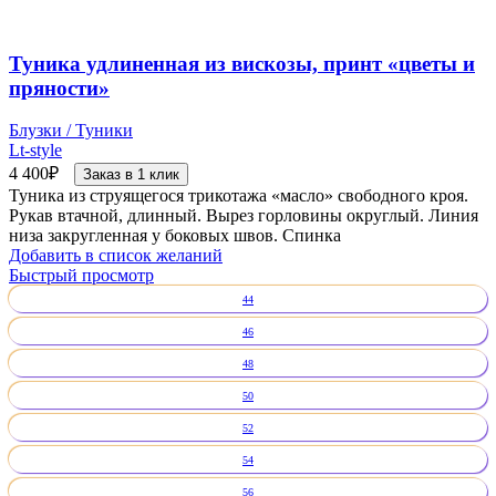
Туника удлиненная из вискозы, принт «цветы и
пряности»
Блузки / Туники
Lt-style
4 400
₽
Заказ в 1 клик
Туника из струящегося трикотажа «масло» свободного кроя.
Рукав втачной, длинный. Вырез горловины округлый. Линия
низа закругленная у боковых швов. Спинка
Добавить в список желаний
Быстрый просмотр
44
46
48
50
52
54
56