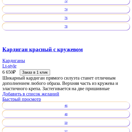
72
74
76
78
Кардиган красный с кружевом
Кардиганы
Lt-style
6 650
₽
Заказ в 1 клик
Шикарный кардиган прямого силуэта станет отличным
дополнением любого образа. Верхняя часть из кружева и
эластичного крепа. Застегивается на две пришивные
Добавить в список желаний
Быстрый просмотр
46
48
50
52