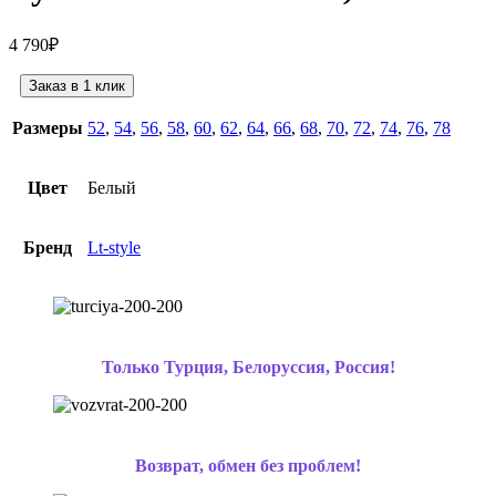
4 790
₽
Заказ в 1 клик
Размеры
52
,
54
,
56
,
58
,
60
,
62
,
64
,
66
,
68
,
70
,
72
,
74
,
76
,
78
Цвет
Белый
Бренд
Lt-style
Только Турция, Белоруссия, Россия!
Возврат, обмен без проблем!