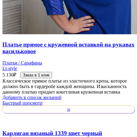
Платье прямое с кружевной вставкой на рукавах
васильковое
Платья / Сарафаны
Lt-style
5 130
₽
Заказ в 1 клик
Классическое прямое платье из эластичного крепа, которое
должно быть в гардеробе каждой женщины. Изысканность
данному платью придает кокетливая кружевная вставка
Добавить в список желаний
Быстрый просмотр
58
Кардиган вязаный 1339 цвет черный