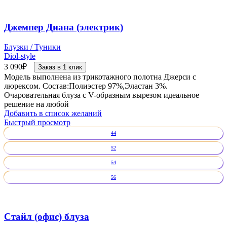
Джемпер Диана (электрик)
Блузки / Туники
Diol-style
3 090
₽
Заказ в 1 клик
Модель выполнена из трикотажного полотна Джерси с
люрексом. Состав:Полиэстер 97%,Эластан 3%.
Очаровательная блуза с V-образным вырезом идеальное
решение на любой
Добавить в список желаний
Быстрый просмотр
44
52
54
56
Стайл (офис) блуза