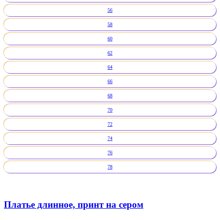
56
58
60
62
64
66
68
70
72
74
76
78
Платье длинное, принт на сером