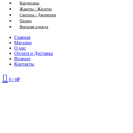
Кардиганы
Жакеты / Жилеты
Свитера / Джемпера
Пальто
Верхняя одежда
Главная
Магазин
О нас
Оплата и Доставка
Возврат
Контакты
0
/
0
₽
52
54
56
58
60
62