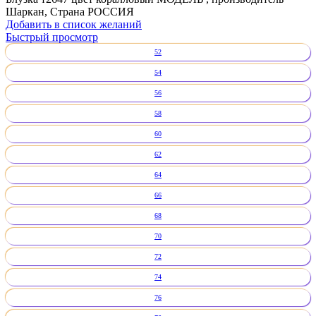
Шаркан, Страна РОССИЯ
Добавить в список желаний
Быстрый просмотр
52
54
56
58
60
62
64
66
68
70
72
74
76