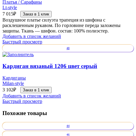
Платья / Сарафаны
Lt-style
7 015
₽
Заказ в 1 клик
Воздушное платье силуэта трапеция из шифона с
расклешенным рукавом. По горловине переда заложены
защипы. Ткань — шифон. состав: 100% полиэстер.
Добавить в список желаний
Быстрый просмотр
48
Кардиган вязаный 1206 цвет серый
Кардиганы
Milan-style
3 102
₽
Заказ в 1 клик
Добавить в список желаний
Быстрый просмотр
Похожие товары
44
46