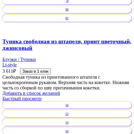
78
80
82
Туника свободная из штапеля, принт цветочный,
джинсовый
Блузки / Туники
Lt-style
3 611
₽
Заказ в 1 клик
Свободная туника из принтованного штапеля с
цельнокроенным рукавом. Верхняя часть на кокетке. Нижняя
часть со сборкой по шву притачивания кокетки.
Добавить в список желаний
Быстрый просмотр
50
52
54
56