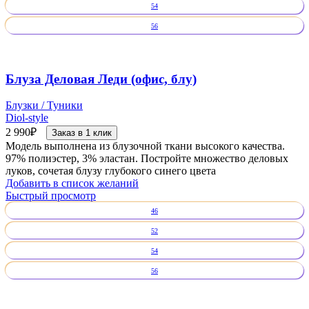
54
56
Блуза Деловая Леди (офис, блу)
Блузки / Туники
Diol-style
2 990
₽
Заказ в 1 клик
Модель выполнена из блузочной ткани высокого качества.
97% полиэстер, 3% эластан. Постройте множество деловых
луков, сочетая блузу глубокого синего цвета
Добавить в список желаний
Быстрый просмотр
46
52
54
56