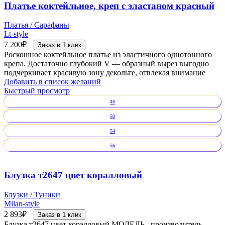
Платье коктейльное, креп с эластаном красный
Платья / Сарафаны
Lt-style
7 200
₽
Заказ в 1 клик
Роскошное коктейльное платье из эластичного однотонного
крепа. Достаточно глубокий V — образный вырез выгодно
подчеркивает красивую зону декольте, отвлекая внимание
Добавить в список желаний
Быстрый просмотр
46
50
54
56
Блузка т2647 цвет коралловый
Блузки / Туники
Milan-style
2 893
₽
Заказ в 1 клик
Блузка т2647 цвет коралловый МОДЕЛЬ , производитель