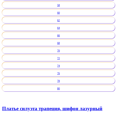
58
60
62
64
66
68
70
72
74
76
78
80
Платье силуэта трапеция, шифон лазурный