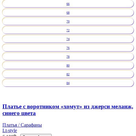
66
68
70
72
74
76
78
80
82
84
Платье с воротником «хомут» из джерси меланж,
синего цвета
Платья / Сарафаны
Lt-style