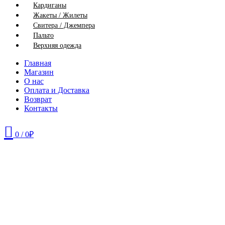
Кардиганы
Жакеты / Жилеты
Свитера / Джемпера
Пальто
Верхняя одежда
Главная
Магазин
О нас
Оплата и Доставка
Возврат
Контакты
0
/
0
₽
42
44
46
48
50
52