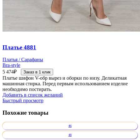
Платье 4881
Платья / Сарафаны
Bra-style
5 474
₽
Заказ в 1 клик
Платье шифон V-обр вырез и оборки по низу. Деликатная
машинная стирка. Перед первым использованием изделие
необходимо постирать.
Добавить в список желаний
Быстрый просмотр
Похожие товары
46
48