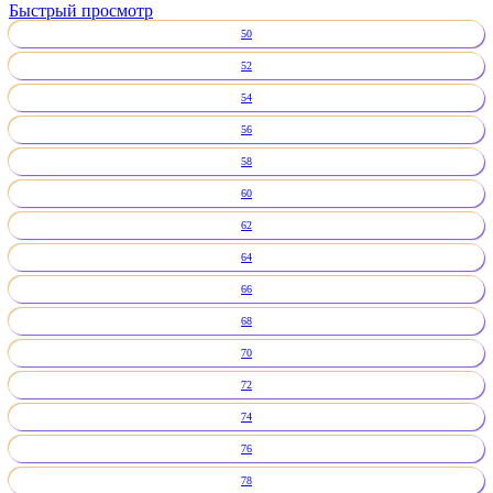
Быстрый просмотр
50
52
54
56
58
60
62
64
66
68
70
72
74
76
78