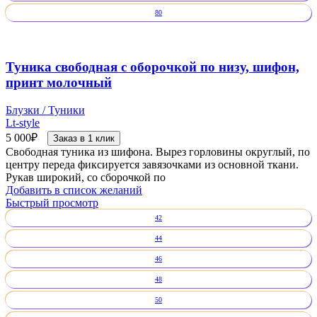
80
Туника свободная с оборочкой по низу, шифон,
принт молочный
Блузки / Туники
Lt-style
5 000
₽
Заказ в 1 клик
Свободная туника из шифона. Вырез горловины округлый, по
центру переда фиксируется завязочками из основной ткани.
Рукав широкий, со сборочкой по
Добавить в список желаний
Быстрый просмотр
42
44
46
48
50