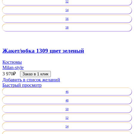
52
54
56
58
Жакет/юбка 1309 цвет зеленый
Костюмы
Milan-style
3 970
₽
Заказ в 1 клик
Добавить в список желаний
Быстрый просмотр
46
48
50
52
54