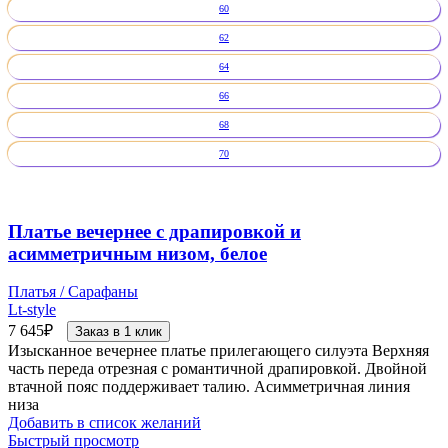
60
62
64
66
68
70
Платье вечернее с драпировкой и
асимметричным низом, белое
Платья / Сарафаны
Lt-style
7 645
₽
Заказ в 1 клик
Изысканное вечернее платье прилегающего силуэта Верхняя
часть переда отрезная с романтичной драпировкой. Двойной
втачной пояс поддерживает талию. Асимметричная линия
низа
Добавить в список желаний
Быстрый просмотр