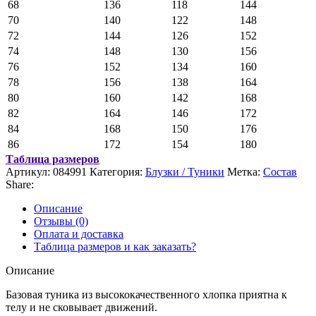
68
136
118
144
70
140
122
148
72
144
126
152
74
148
130
156
76
152
134
160
78
156
138
164
80
160
142
168
82
164
146
172
84
168
150
176
86
172
154
180
Таблица размеров
Артикул:
084991
Категория:
Блузки / Туники
Метка:
Состав
Share:
Описание
Отзывы (0)
Оплата и доставка
Таблица размеров и как заказать?
Описание
Базовая туника из высококачественного хлопка приятна к
телу и не сковывает движений.