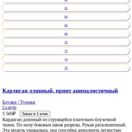
62
64
66
68
70
72
74
76
Кардиган длинный, принт анималистичный
Блузки / Туники
Lt-style
5 560
₽
Заказ в 1 клик
Кардиган длинный из струящейся плательно-блузочной
ткани. По низу боковых швов разрезы. Рукав расклешенный.
Эта модель уникальна, она способна дополнить легкостью