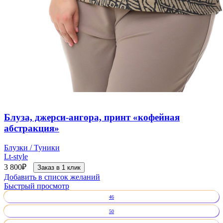
Блуза, джерси-ангора, принт «кофейная
абстракция»
Блузки / Туники
Lt-style
3 800
₽
Заказ в 1 клик
Добавить в список желаний
Быстрый просмотр
46
50