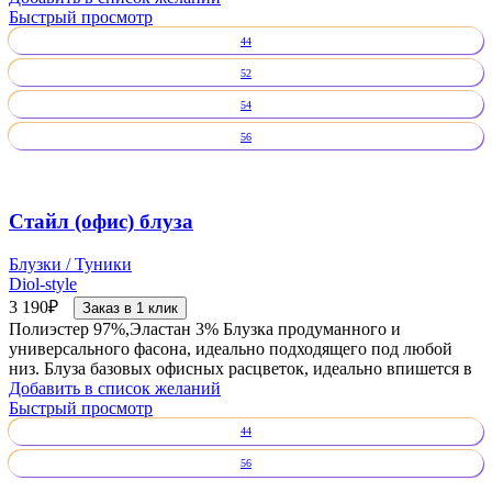
Быстрый просмотр
44
52
54
56
Стайл (офис) блуза
Блузки / Туники
Diol-style
3 190
₽
Заказ в 1 клик
Полиэстер 97%,Эластан 3% Блузка продуманного и
универсального фасона, идеально подходящего под любой
низ. Блуза базовых офисных расцветок, идеально впишется в
Добавить в список желаний
Быстрый просмотр
44
56