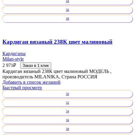
54
56
58
Кардиган вязаный 238К цвет малиновый
Кардиганы
Milan-style
2 971
₽
Заказ в 1 клик
Кардиган вязаный 238К цвет малиновый МОДЕЛЬ ,
производитель MILANIKA, Страна РОССИЯ
Добавить в список желаний
Быстрый просмотр
50
52
54
56
58