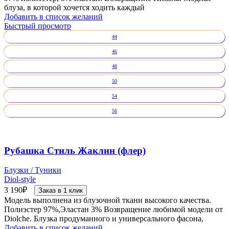
блуза, в которой хочется ходить каждый
Добавить в список желаний
Быстрый просмотр
44
46
48
50
54
56
Рубашка Стиль Жаклин (флер)
Блузки / Туники
Diol-style
3 190
₽
Заказ в 1 клик
Модель выполнена из блузочной ткани высокого качества.
Полиэстер 97%,Эластан 3% Возвращение любимой модели от
Diolche. Блузка продуманного и универсального фасона,
Добавить в список желаний