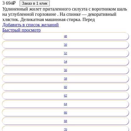
3 694
₽
Заказ в 1 клик
Удлиненный жилет приталенного силуэта с воротником шаль
на углубленной горловине . На спинке — декоративный
хлястик. Деликатная машинная стирка. Перед
Добавить в список желаний
Быстрый просмотр
48
50
52
54
56
58
60
62
64
66
68
70