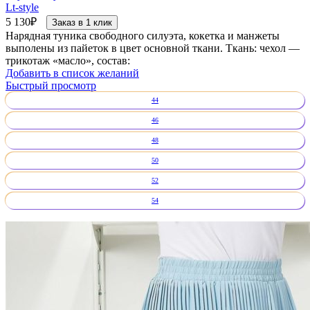
Lt-style
5 130
₽
Заказ в 1 клик
Нарядная туника свободного силуэта, кокетка и манжеты
выполены из пайеток в цвет основной ткани. Ткань: чехол —
трикотаж «масло», состав:
Добавить в список желаний
Быстрый просмотр
44
46
48
50
52
54