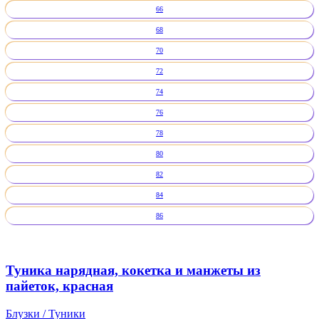
66
68
70
72
74
76
78
80
82
84
86
Туника нарядная, кокетка и манжеты из
пайеток, красная
Блузки / Туники