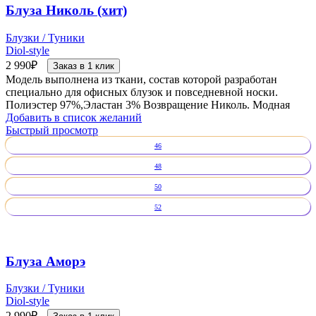
Блуза Николь (хит)
Блузки / Туники
Diol-style
2 990
₽
Заказ в 1 клик
Модель выполнена из ткани, состав которой разработан
специально для офисных блузок и повседневной носки.
Полиэстер 97%,Эластан 3% Возвращение Николь. Модная
Добавить в список желаний
Быстрый просмотр
46
48
50
52
Блуза Аморэ
Блузки / Туники
Diol-style
2 990
₽