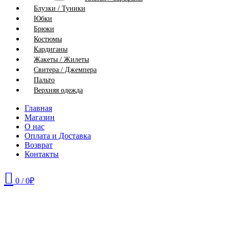
Блузки / Туники
Юбки
Брюки
Костюмы
Кардиганы
Жакеты / Жилеты
Свитера / Джемпера
Пальто
Верхняя одежда
Главная
Магазин
О нас
Оплата и Доставка
Возврат
Контакты
0
/
0
₽
46-48