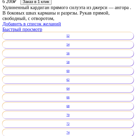
6 200
₽
Заказ в 1 клик
Удлиненный кардиган прямого силуэта из джерси — ангора .
В боковых швах карманы и разрезы. Рукав прямой,
свободный, с отворотом,
Добавить в список желаний
Быстрый просмотр
52
54
56
58
60
62
64
66
68
70
72
74