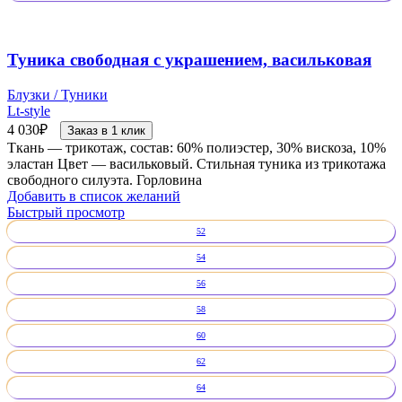
Туника свободная с украшением, васильковая
Блузки / Туники
Lt-style
4 030
₽
Заказ в 1 клик
Ткань — трикотаж, состав: 60% полиэстер, 30% вискоза, 10%
эластан Цвет — васильковый. Стильная туника из трикотажа
свободного силуэта. Горловина
Добавить в список желаний
Быстрый просмотр
52
54
56
58
60
62
64