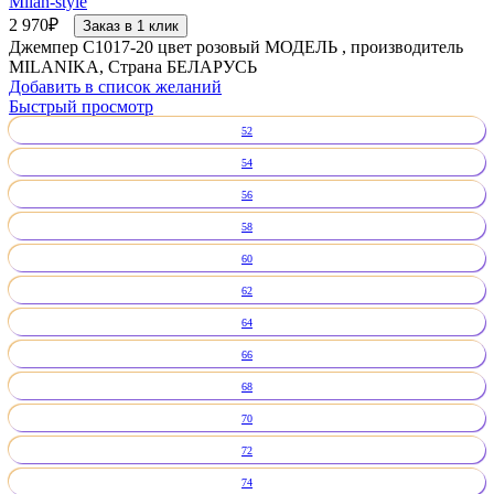
Milan-style
2 970
₽
Заказ в 1 клик
Джемпер С1017-20 цвет розовый МОДЕЛЬ , производитель
MILANIKA, Страна БЕЛАРУСЬ
Добавить в список желаний
Быстрый просмотр
52
54
56
58
60
62
64
66
68
70
72
74