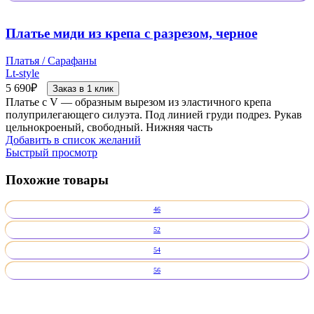
Платье миди из крепа с разрезом, черное
Платья / Сарафаны
Lt-style
5 690
₽
Заказ в 1 клик
Платье с V — образным вырезом из эластичного крепа
полуприлегающего силуэта. Под линией груди подрез. Рукав
цельнокроеный, свободный. Нижняя часть
Добавить в список желаний
Быстрый просмотр
Похожие товары
46
52
54
56