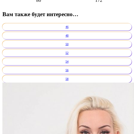
86
172
Вам также будет интересно…
46
48
50
52
54
56
58