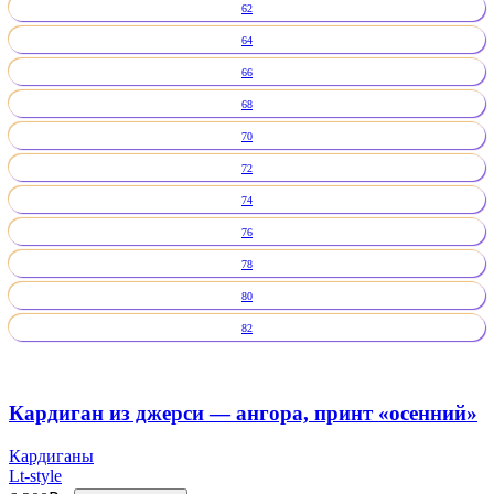
62
64
66
68
70
72
74
76
78
80
82
Кардиган из джерси — ангора, принт «осенний»
Кардиганы
Lt-style