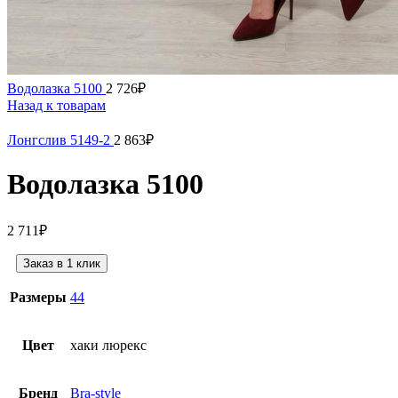
Водолазка 5100
2 726
₽
Назад к товарам
Лонгслив 5149-2
2 863
₽
Водолазка 5100
2 711
₽
Заказ в 1 клик
Размеры
44
Цвет
хаки люрекс
Бренд
Bra-style