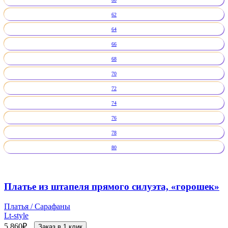
62
64
66
68
70
72
74
76
78
80
Платье из штапеля прямого силуэта, «горошек»
Платья / Сарафаны
Lt-style
5 860
₽
Заказ в 1 клик