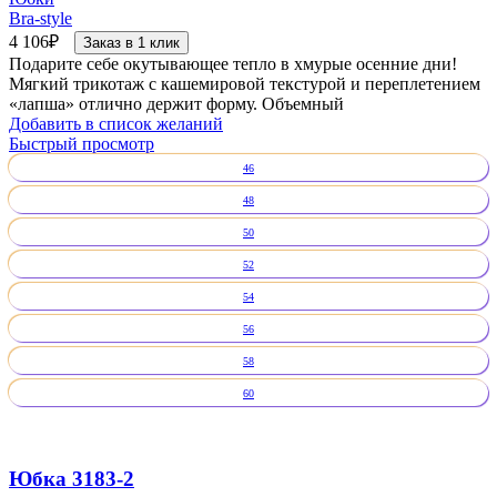
Bra-style
4 106
₽
Заказ в 1 клик
Подарите себе окутывающее тепло в хмурые осенние дни!
Мягкий трикотаж с кашемировой текстурой и переплетением
«лапша» отлично держит форму. Объемный
Добавить в список желаний
Быстрый просмотр
46
48
50
52
54
56
58
60
Юбка 3183-2