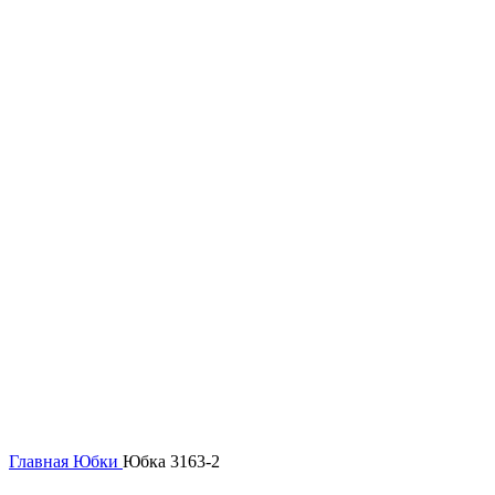
48
50
52
54
56
58
60
Нажмите, чтобы увеличить
Главная
Юбки
Юбка 3163-2