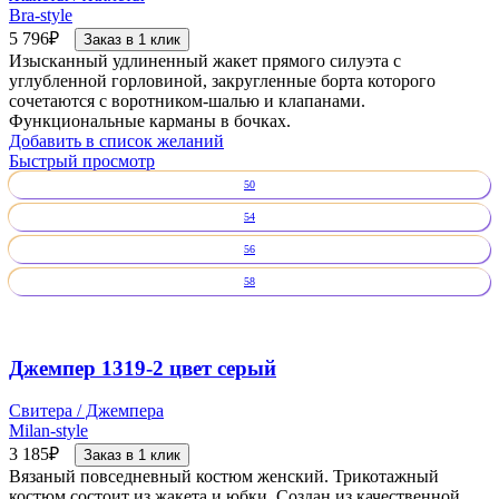
Bra-style
5 796
₽
Заказ в 1 клик
Изысканный удлиненный жакет прямого силуэта с
углубленной горловиной, закругленные борта которого
сочетаются с воротником-шалью и клапанами.
Функциональные карманы в бочках.
Добавить в список желаний
Быстрый просмотр
50
54
56
58
Джемпер 1319-2 цвет серый
Свитера / Джемпера
Milan-style
3 185
₽
Заказ в 1 клик
Вязаный повседневный костюм женский. Трикотажный
костюм состоит из жакета и юбки. Создан из качественной