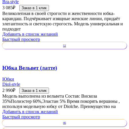
Bra-style
3 085
₽
Заказ в 1 клик
Великолепная в своей строгости и женственности юбка-
карандаш. Подчёркивает изящные женские линии, придаёт
элегантность и светскую строгость. Модель универсальная и
подходит
Добавить в список желаний
Быстрый просмотр
52
Юбка Вельвет (латте)
Юбки
Diol-style
2 990
₽
Заказ в 1 клик
Модель выполнена из вельвета Состав: Вискоза
35%Полиэстер 60%,Эластан 5% Время покорять вершины ,
используя модельную юбку от Diolche. Преимущество на
Добавить в список желаний
Быстрый просмотр
46