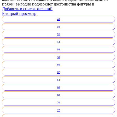
пряжи, выгодно подчеркнет достоинства фигуры и
Добавить в список желаний
Быстрый просмотр
48
50
52
54
56
58
60
62
64
66
68
70
72