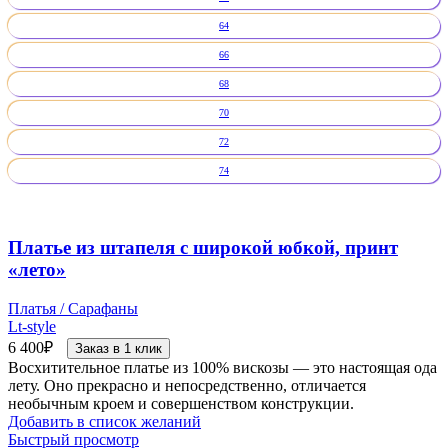
64
66
68
70
72
74
Платье из штапеля с широкой юбкой, принт
«лето»
Платья / Сарафаны
Lt-style
6 400
₽
Заказ в 1 клик
Восхитительное платье из 100% вискозы — это настоящая ода
лету. Оно прекрасно и непосредственно, отличается
необычным кроем и совершенством конструкции.
Добавить в список желаний
Быстрый просмотр