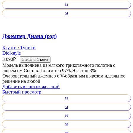
52
54
Джемпер Диана (рэд)
Блузки / Туники
Diol-style
3 090
₽
Заказ в 1 клик
Модель выполнена из мягкого трикотажного полотна с
люрексом Состав:Полиэстер 97%,Эластан 3%
Очаровательный джемпер с V-образным вырезом идеальное
решение на любой
Добавить в список желаний
Быстрый просмотр
52
54
56
58
60