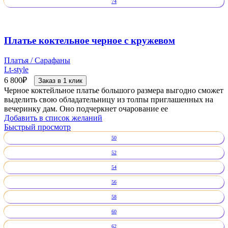
74
Платье коктельное черное с кружевом
Платья / Сарафаны
Lt-style
6 800
₽
Заказ в 1 клик
Черное коктейльное платье большого размера выгодно сможет
выделить свою обладательницу из толпы приглашенных на
вечеринку дам. Оно подчеркнет очарование ее
Добавить в список желаний
Быстрый просмотр
50
52
54
56
58
60
62