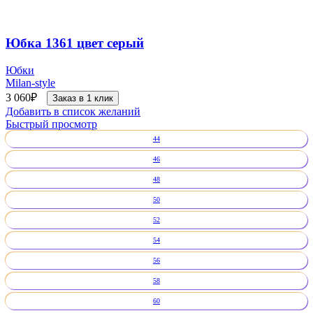
Юбка 1361 цвет серый
Юбки
Milan-style
3 060
₽
Заказ в 1 клик
Добавить в список желаний
Быстрый просмотр
44
46
48
50
52
54
56
58
60