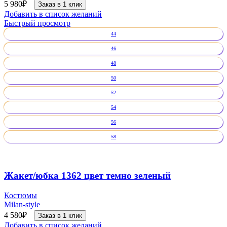
5 980
₽
Заказ в 1 клик
Добавить в список желаний
Быстрый просмотр
44
46
48
50
52
54
56
58
Жакет/юбка 1362 цвет темно зеленый
Костюмы
Milan-style
4 580
₽
Заказ в 1 клик
Добавить в список желаний