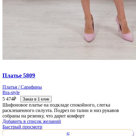
Платье 5809
Платья / Сарафаны
Bra-style
5 474
₽
Заказ в 1 клик
Шифоновое платье на подкладе спокойного, слегка
расклешенного силуэта. Подрез по талии и низ рукавов
собраны на резинку, что дарит комфорт
Добавить в список желаний
Быстрый просмотр
42