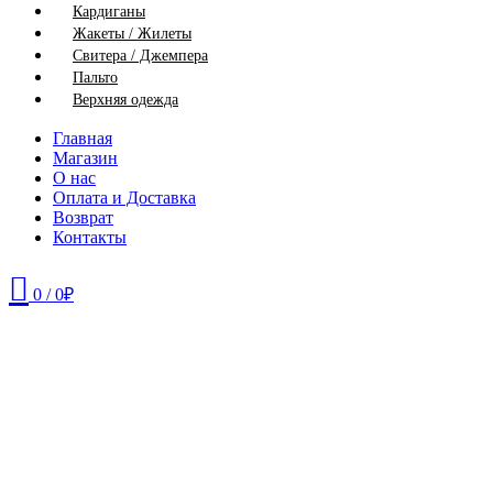
Кардиганы
Жакеты / Жилеты
Свитера / Джемпера
Пальто
Верхняя одежда
Главная
Магазин
О нас
Оплата и Доставка
Возврат
Контакты
0
/
0
₽
44
46
48
50
52
58