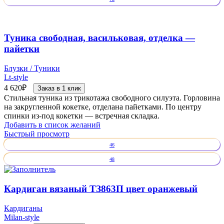
Туника свободная, васильковая, отделка —
пайетки
Блузки / Туники
Lt-style
4 620
₽
Заказ в 1 клик
Стильная туника из трикотажа свободного силуэта. Горловина
на закругленной кокетке, отделана пайетками. По центру
спинки из-под кокетки — встречная складка.
Добавить в список желаний
Быстрый просмотр
46
48
Кардиган вязаный ТЗ863П цвет оранжевый
Кардиганы
Milan-style