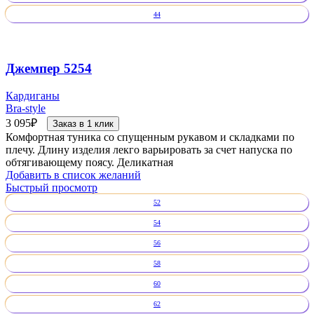
44
Джемпер 5254
Кардиганы
Bra-style
3 095
₽
Заказ в 1 клик
Комфортная туника со спущенным рукавом и складками по
плечу. Длину изделия лекго варьировать за счет напуска по
обтягивающему поясу. Деликатная
Добавить в список желаний
Быстрый просмотр
52
54
56
58
60
62