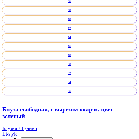
56
58
60
62
64
66
68
70
72
74
76
Блуза свободная, с вырезом «карэ», цвет
зеленый
Блузки / Туники
Lt-style