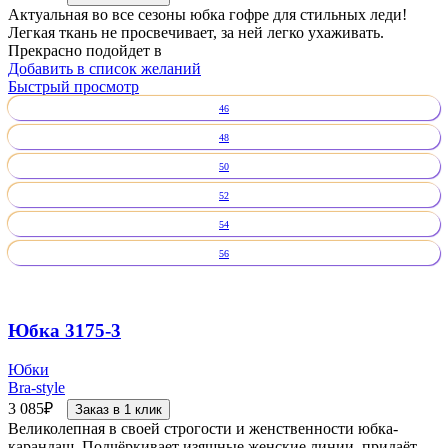
Актуальная во все сезоны юбка гофре для стильных леди!
Легкая ткань не просвечивает, за ней легко ухаживать.
Прекрасно подойдет в
Добавить в список желаний
Быстрый просмотр
46
48
50
52
54
56
Юбка 3175-3
Юбки
Bra-style
3 085
₽
Заказ в 1 клик
Великолепная в своей строгости и женственности юбка-
карандаш. Подчёркивает изящные женские линии, придаёт