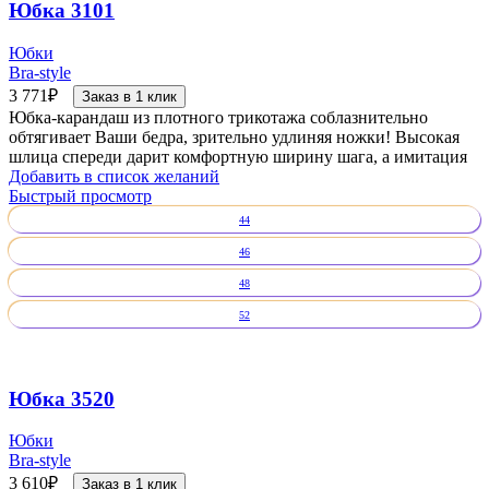
Юбка 3101
Юбки
Bra-style
3 771
₽
Заказ в 1 клик
Юбка-карандаш из плотного трикотажа соблазнительно
обтягивает Ваши бедра, зрительно удлиняя ножки! Высокая
шлица спереди дарит комфортную ширину шага, а имитация
Добавить в список желаний
Быстрый просмотр
44
46
48
52
Юбка 3520
Юбки
Bra-style
3 610
₽
Заказ в 1 клик