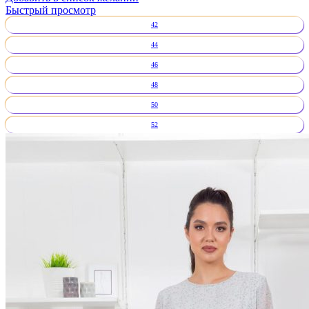
Быстрый просмотр
42
44
46
48
50
52