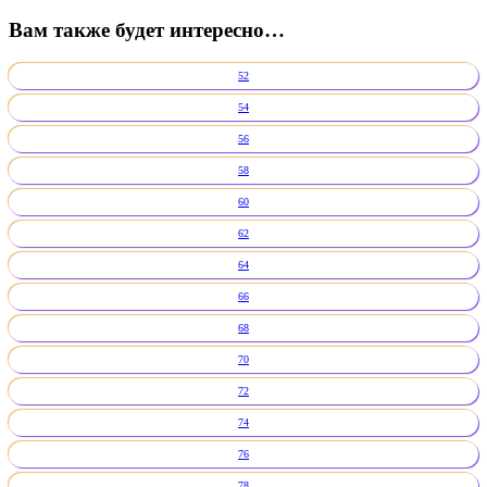
Вам также будет интересно…
52
54
56
58
60
62
64
66
68
70
72
74
76
78