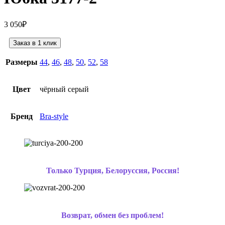
3 050
₽
Заказ в 1 клик
Размеры
44
,
46
,
48
,
50
,
52
,
58
Цвет
чёрный серый
Бренд
Bra-style
Только Турция, Белоруссия, Россия!
Возврат, обмен без проблем!