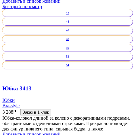
Добавить в список желаний
Быстрый просмотр
42
44
46
48
50
52
54
Юбка 3413
Юбки
Bra-style
3 288
₽
Заказ в 1 клик
Юбка-колокол длиной за колено с декоративными подрезами,
обыгранными отделочными строчками. Прекрасно подойдет
для фигур нижнего типа, скрывая бедра, а также
Добавить в список желаний