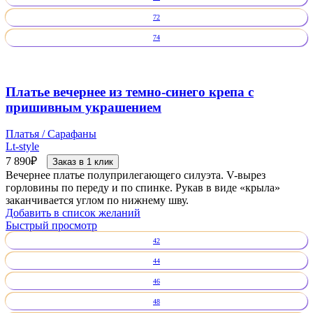
72
74
Платье вечернее из темно-синего крепа с
пришивным украшением
Платья / Сарафаны
Lt-style
7 890
₽
Заказ в 1 клик
Вечернее платье полуприлегающего силуэта. V-вырез
горловины по переду и по спинке. Рукав в виде «крыла»
заканчивается углом по нижнему шву.
Добавить в список желаний
Быстрый просмотр
42
44
46
48