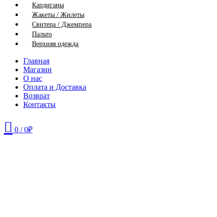
Кардиганы
Жакеты / Жилеты
Свитера / Джемпера
Пальто
Верхняя одежда
Главная
Магазин
О нас
Оплата и Доставка
Возврат
Контакты
0
/
0
₽
52
54
56
58
60
62