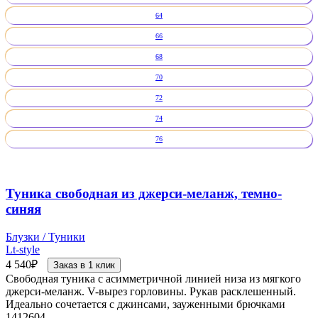
64
66
68
70
72
74
76
Туника свободная из джерси-меланж, темно-
синяя
Блузки / Туники
Lt-style
4 540
₽
Заказ в 1 клик
Свободная туника с асимметричной линией низа из мягкого
джерси-меланж. V-вырез горловины. Рукав расклешенный.
Идеально сочетается с джинсами, зауженными брючками
1412604.