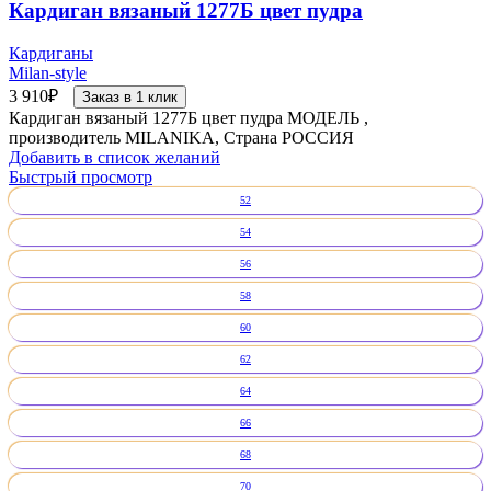
Кардиган вязаный 1277Б цвет пудра
Кардиганы
Milan-style
3 910
₽
Заказ в 1 клик
Кардиган вязаный 1277Б цвет пудра МОДЕЛЬ ,
производитель MILANIKA, Страна РОССИЯ
Добавить в список желаний
Быстрый просмотр
52
54
56
58
60
62
64
66
68
70