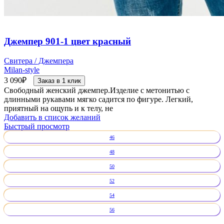
Джемпер 901-1 цвет красный
Свитера / Джемпера
Milan-style
3 090
₽
Заказ в 1 клик
Свободный женский джемпер.Изделие с метонитью с
длинными рукавами мягко садится по фигуре. Легкий,
приятный на ощупь и к телу, не
Добавить в список желаний
Быстрый просмотр
46
48
50
52
54
56