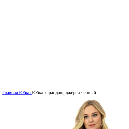
64
66
68
70
72
74
Нажмите, чтобы увеличить
Главная
Юбки
Юбка карандаш, джерси черный