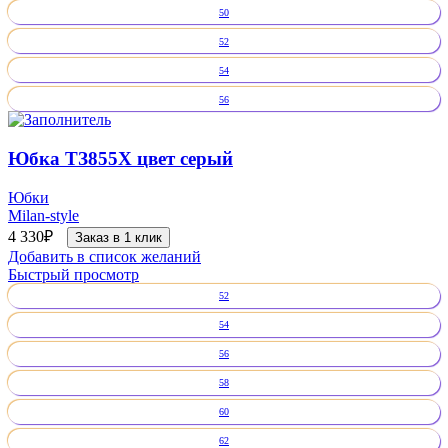
50
52
54
56
Юбка ТЗ855Х цвет серый
Юбки
Milan-style
4 330
₽
Заказ в 1 клик
Добавить в список желаний
Быстрый просмотр
52
54
56
58
60
62