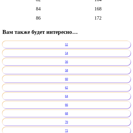
84
168
86
172
Вам также будет интересно…
52
54
56
58
60
62
64
66
68
70
72