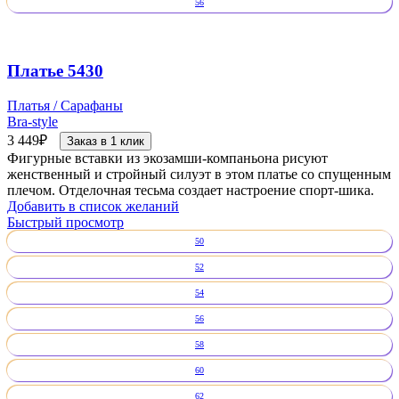
56
Платье 5430
Платья / Сарафаны
Bra-style
3 449
₽
Заказ в 1 клик
Фигурные вставки из экозамши-компаньона рисуют
женственный и стройный силуэт в этом платье со спущенным
плечом. Отделочная тесьма создает настроение спорт-шика.
Добавить в список желаний
Быстрый просмотр
50
52
54
56
58
60
62