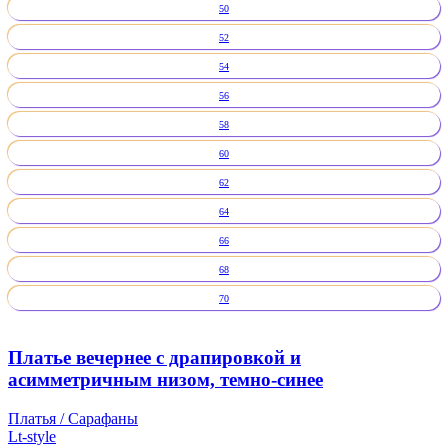
50
52
54
56
58
60
62
64
66
68
70
Платье вечернее с драпировкой и
асимметричным низом, темно-синее
Платья / Сарафаны
Lt-style