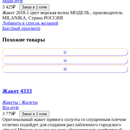
Milan-style
3 425
₽
Заказ в 1 клик
Жакет 2018-1 цвет морская волна МОДЕЛЬ , производитель
MILANIKA, Страна РОССИЯ
Добавить в список желаний
Быстрый просмотр
Похожие товары
52
54
56
Жакет 4333
Жакеты / Жилеты
Bra-style
3 779
₽
Заказ в 1 клик
Оригинальный жакет прямого силуэта со спущенным плечом
отлично подойдет для создания расслабленного городского
образа! Мягкие складки по низу обеспечивают комфортный