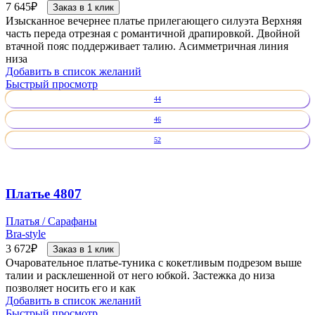
7 645
₽
Заказ в 1 клик
Изысканное вечернее платье прилегающего силуэта Верхняя
часть переда отрезная с романтичной драпировкой. Двойной
втачной пояс поддерживает талию. Асимметричная линия
низа
Добавить в список желаний
Быстрый просмотр
44
46
52
Платье 4807
Платья / Сарафаны
Bra-style
3 672
₽
Заказ в 1 клик
Очаровательное платье-туника с кокетливым подрезом выше
талии и расклешенной от него юбкой. Застежка до низа
позволяет носить его и как
Добавить в список желаний
Быстрый просмотр