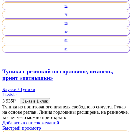
74
76
78
80
82
84
Туника с резинкой по горловине, штапель,
принт «пятнышки»
Блузки / Туники
Lt-style
3 935
₽
Заказ в 1 клик
Туника из принтованого штапеля свободного силуэта. Рукав
на основе реглан. Линия горловины расширена, на резиночке,
за счет чего можно приоткрыть
Добавить в список желаний
Быстрый просмотр