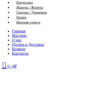
Кардиганы
Жакеты / Жилеты
Свитера / Джемпера
Пальто
Верхняя одежда
Главная
Магазин
О нас
Оплата и Доставка
Возврат
Контакты
0
/
0
₽
46
48
52
54
56