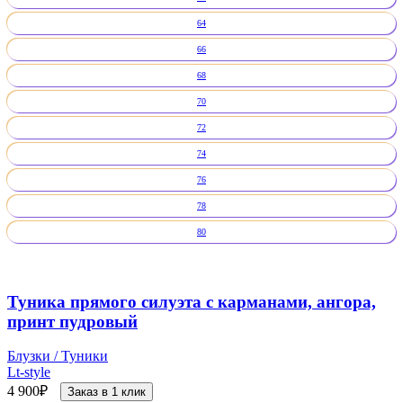
64
66
68
70
72
74
76
78
80
Туника прямого силуэта с карманами, ангора,
принт пудровый
Блузки / Туники
Lt-style
4 900
₽
Заказ в 1 клик